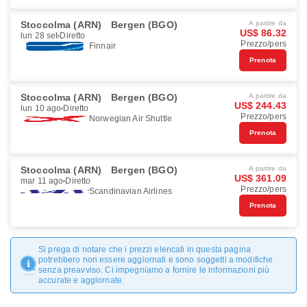
Stoccolma (ARN)
Bergen (BGO)
A partire da
US$ 86.32
lun 28 set
Diretto
Prezzo/pers
Finnair
Prenota
Stoccolma (ARN)
Bergen (BGO)
A partire da
US$ 244.43
lun 10 ago
Diretto
Prezzo/pers
Norwegian Air Shuttle
Prenota
Stoccolma (ARN)
Bergen (BGO)
A partire da
US$ 361.09
mar 11 ago
Diretto
Prezzo/pers
Scandinavian Airlines
Prenota
Si prega di notare che i prezzi elencati in questa pagina
potrebbero non essere aggiornati e sono soggetti a modifiche
senza preavviso. Ci impegniamo a fornire le informazioni più
accurate e aggiornate.