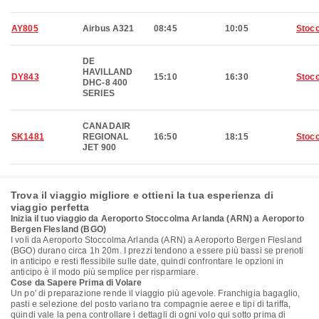
AY805
Airbus A321
08:45
10:05
Stoc
DE
HAVILLAND
DY843
15:10
16:30
Stoc
DHC-8 400
SERIES
CANADAIR
SK1481
REGIONAL
16:50
18:15
Stoc
JET 900
Trova il viaggio migliore e ottieni la tua esperienza di
viaggio perfetta
Inizia il tuo viaggio da Aeroporto Stoccolma Arlanda (ARN) a Aeroporto
Bergen Flesland (BGO)
I voli da Aeroporto Stoccolma Arlanda (ARN) a Aeroporto Bergen Flesland
(BGO) durano circa 1h 20m. I prezzi tendono a essere più bassi se prenoti
in anticipo e resti flessibile sulle date, quindi confrontare le opzioni in
anticipo è il modo più semplice per risparmiare.
Cose da Sapere Prima di Volare
Un po' di preparazione rende il viaggio più agevole. Franchigia bagaglio,
pasti e selezione del posto variano tra compagnie aeree e tipi di tariffa,
quindi vale la pena controllare i dettagli di ogni volo qui sotto prima di