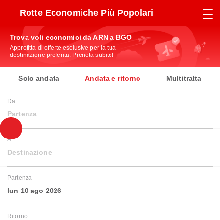
Rotte Economiche Più Popolari
Trova voli economici da ARN a BGO
Approfitta di offerte esclusive per la tua
destinazione preferita. Prenota subito!
Solo andata
Andata e ritorno
Multitratta
Da
Partenza
A
Destinazione
Partenza
lun 10 ago 2026
Ritorno