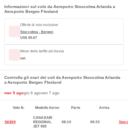
Informazioni sul volo da Aeroporto Stoccolma Arlanda a
Aeroporto Bergen Flesland
Offerte di volo esclusive
Stoccolma - Bergen
US$ 85.07
Mese della tariffa più bassa
set
Controlla gli orari dei voli da Aeroporto Stoccolma Arlanda
a Aeroporto Bergen Flesland
mer 5 ago
gio 6 ago
ven 7 ago
Volo N.
Modello Aereo
Parte
Arriva
CANADAIR
SK899
REGIONAL
08:10
09:35
Stoc
JET 900