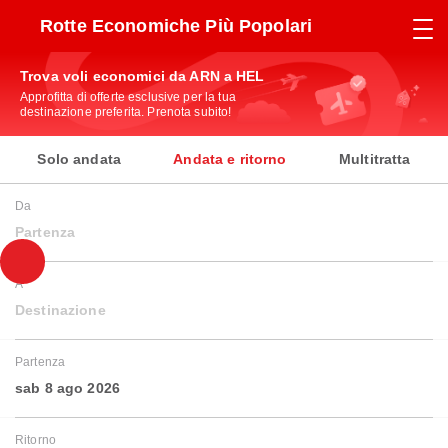
Rotte Economiche Più Popolari
Trova voli economici da ARN a HEL
Approfitta di offerte esclusive per la tua
destinazione preferita. Prenota subito!
Solo andata
Andata e ritorno
Multitratta
Da
Partenza
A
Destinazione
Partenza
sab 8 ago 2026
Ritorno