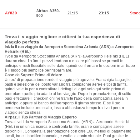
Airbus A350-
AY820
21:15
23:15
Stoc
900
Trova il viaggio migliore e ottieni la tua esperienza di
viaggio perfetta
Inizia il tuo viaggio da Aeroporto Stoccolma Arlanda (ARN) a Aeroporto
Helsinki (HEL)
I voli da Aeroporto Stoccolma Arlanda (ARN) a Aeroporto Helsinki (HEL)
durano circa 1h 0m. I prezzi tendono a essere più bassi se prenoti in
anticipo e resti flessibile sulle date, quindi confrontare le opzioni in anticipo
è il modo più semplice per risparmiare.
Cose da Sapere Prima di Volare
Un po' di preparazione rende il viaggio più agevole. Franchigia bagaglio,
pasti e selezione del posto variano tra compagnie aeree e tipi di tariffa,
quindi vale la pena controllare i dettagli di ogni volo qui sotto prima di
prenotare quello più adatto al tuo viaggio. Dopo la prenotazione, di solito
puoi effettuare il check-in online tramite l'app della compagnia aerea in
anticipo, oppure al banco dell'aeroporto il giorno stesso. E se il tuo
percorso include uno scalo, lascia abbastanza tempo tra i voli per un
viaggio senza stress.
Airpaz, il Tuo Partner di Viaggio Esperto
Trova i voli da Aeroporto Stoccolma Arlanda (ARN) a Aeroporto Helsinki
(HEL) in un'unica ricerca e confronta tariffe, orari e compagnie aeree
disponibili. Completa la prenotazione con oltre 100 metodi di pagamento
locali, tra cui bonifico bancario, e-wallet e conto virtuale. Puoi gestire le