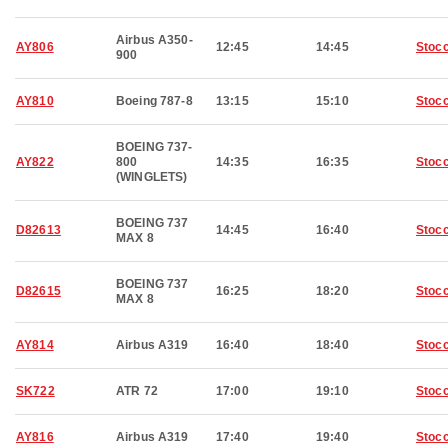
Airbus A350-
AY806
12:45
14:45
Stoc
900
AY810
Boeing 787-8
13:15
15:10
Stoc
BOEING 737-
AY822
800
14:35
16:35
Stoc
(WINGLETS)
BOEING 737
D82613
14:45
16:40
Stoc
MAX 8
BOEING 737
D82615
16:25
18:20
Stoc
MAX 8
AY814
Airbus A319
16:40
18:40
Stoc
SK722
ATR 72
17:00
19:10
Stoc
AY816
Airbus A319
17:40
19:40
Stoc