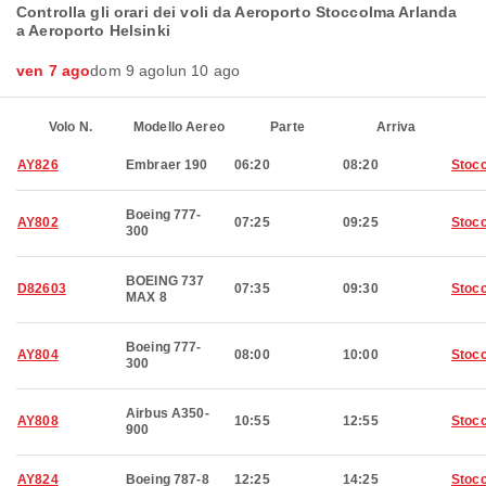
Controlla gli orari dei voli da Aeroporto Stoccolma Arlanda
a Aeroporto Helsinki
ven 7 ago
dom 9 ago
lun 10 ago
Volo N.
Modello Aereo
Parte
Arriva
AY826
Embraer 190
06:20
08:20
Stoc
Boeing 777-
AY802
07:25
09:25
Stoc
300
BOEING 737
D82603
07:35
09:30
Stoc
MAX 8
Boeing 777-
AY804
08:00
10:00
Stoc
300
Airbus A350-
AY808
10:55
12:55
Stoc
900
AY824
Boeing 787-8
12:25
14:25
Stoc