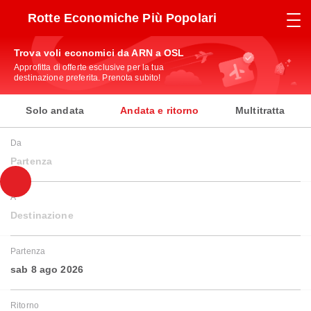
Rotte Economiche Più Popolari
Trova voli economici da ARN a OSL
Approfitta di offerte esclusive per la tua
destinazione preferita. Prenota subito!
Solo andata
Andata e ritorno
Multitratta
Da
Partenza
A
Destinazione
Partenza
sab 8 ago 2026
Ritorno