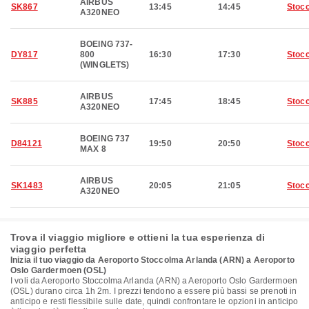
AIRBUS
SK867
13:45
14:45
Stoc
A320NEO
BOEING 737-
DY817
800
16:30
17:30
Stoc
(WINGLETS)
AIRBUS
SK885
17:45
18:45
Stoc
A320NEO
BOEING 737
D84121
19:50
20:50
Stoc
MAX 8
AIRBUS
SK1483
20:05
21:05
Stoc
A320NEO
Trova il viaggio migliore e ottieni la tua esperienza di
viaggio perfetta
Inizia il tuo viaggio da Aeroporto Stoccolma Arlanda (ARN) a Aeroporto
Oslo Gardermoen (OSL)
I voli da Aeroporto Stoccolma Arlanda (ARN) a Aeroporto Oslo Gardermoen
(OSL) durano circa 1h 2m. I prezzi tendono a essere più bassi se prenoti in
anticipo e resti flessibile sulle date, quindi confrontare le opzioni in anticipo