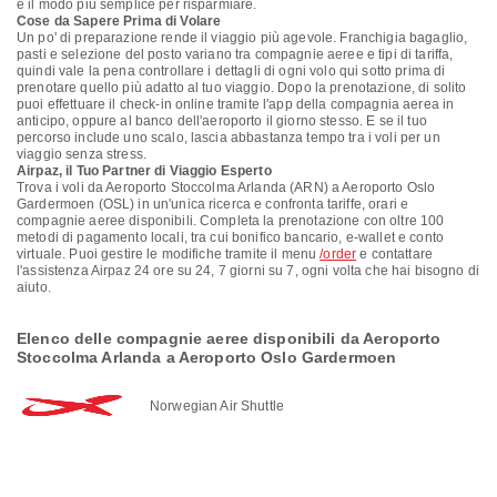
è il modo più semplice per risparmiare.
Cose da Sapere Prima di Volare
Un po' di preparazione rende il viaggio più agevole. Franchigia bagaglio,
pasti e selezione del posto variano tra compagnie aeree e tipi di tariffa,
quindi vale la pena controllare i dettagli di ogni volo qui sotto prima di
prenotare quello più adatto al tuo viaggio. Dopo la prenotazione, di solito
puoi effettuare il check-in online tramite l'app della compagnia aerea in
anticipo, oppure al banco dell'aeroporto il giorno stesso. E se il tuo
percorso include uno scalo, lascia abbastanza tempo tra i voli per un
viaggio senza stress.
Airpaz, il Tuo Partner di Viaggio Esperto
Trova i voli da Aeroporto Stoccolma Arlanda (ARN) a Aeroporto Oslo
Gardermoen (OSL) in un'unica ricerca e confronta tariffe, orari e
compagnie aeree disponibili. Completa la prenotazione con oltre 100
metodi di pagamento locali, tra cui bonifico bancario, e-wallet e conto
virtuale. Puoi gestire le modifiche tramite il menu
/order
e contattare
l'assistenza Airpaz 24 ore su 24, 7 giorni su 7, ogni volta che hai bisogno di
aiuto.
Elenco delle compagnie aeree disponibili da Aeroporto
Stoccolma Arlanda a Aeroporto Oslo Gardermoen
Norwegian Air Shuttle