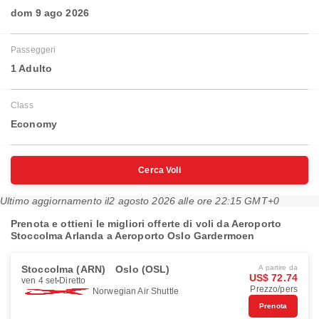
dom 9 ago 2026
Passeggeri
1 Adulto
Class
Economy
Cerca Voli
Ultimo aggiornamento il
2 agosto 2026 alle ore 22:15 GMT+0
Prenota e ottieni le migliori offerte di voli da Aeroporto
Stoccolma Arlanda a Aeroporto Oslo Gardermoen
Stoccolma (ARN)
Oslo (OSL)
A partire da
US$ 72.74
ven 4 set
Diretto
Prezzo/pers
Norwegian Air Shuttle
Prenota