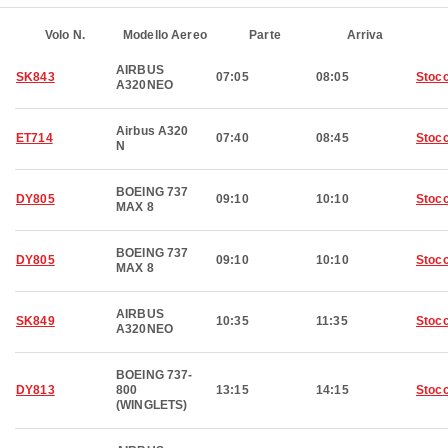
Volo N.
Modello Aereo
Parte
Arriva
AIRBUS
SK843
07:05
08:05
Stoc
A320NEO
Airbus A320
ET714
07:40
08:45
Stoc
N
BOEING 737
DY805
09:10
10:10
Stoc
MAX 8
BOEING 737
DY805
09:10
10:10
Stoc
MAX 8
AIRBUS
SK849
10:35
11:35
Stoc
A320NEO
BOEING 737-
DY813
800
13:15
14:15
Stoc
(WINGLETS)