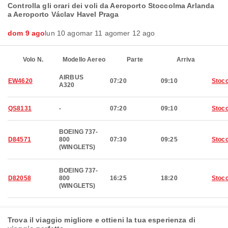
Controlla gli orari dei voli da Aeroporto Stoccolma Arlanda
a Aeroporto Václav Havel Praga
dom 9 ago
lun 10 ago
mar 11 ago
mer 12 ago
Volo N.
Modello Aereo
Parte
Arriva
AIRBUS
EW4620
07:20
09:10
Stoc
A320
QS8131
-
07:20
09:10
Stoc
BOEING 737-
D84571
800
07:30
09:25
Stoc
(WINGLETS)
BOEING 737-
D82058
800
16:25
18:20
Stoc
(WINGLETS)
Trova il viaggio migliore e ottieni la tua esperienza di