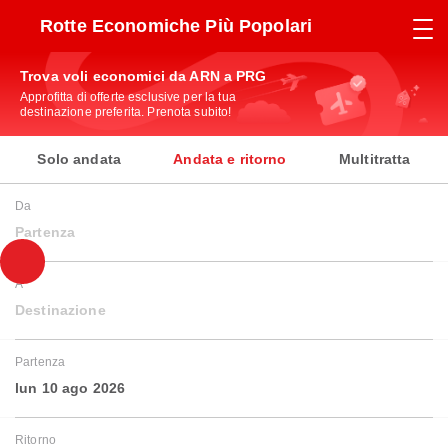
Rotte Economiche Più Popolari
Trova voli economici da ARN a PRG
Approfitta di offerte esclusive per la tua
destinazione preferita. Prenota subito!
Solo andata
Andata e ritorno
Multitratta
Da
Partenza
A
Destinazione
Partenza
lun 10 ago 2026
Ritorno