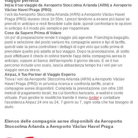
viaggio perfetta
Inizia il tuo viaggio da Aeroporto Stoccolma Arlanda (ARN) a Aeroporto
Václav Havel Praga (PRG)
I voli da Aeroporto Stoccolma Arlanda (ARN) a Aeroporto Václav Havel
Praga (PRG) durano circa 1h 55m. I prezzi tendono a essere più bassi se
prenoti in anticipo e resti flessibile sulle date, quindi confrontare le opzioni
in anticipo è il modo più semplice per risparmiare.
Cose da Sapere Prima di Volare
Un po' di preparazione rende il viaggio più agevole. Franchigia bagaglio,
pasti e selezione del posto variano tra compagnie aeree e tipi di tariffa,
quindi vale la pena controllare i dettagli di ogni volo qui sotto prima di
prenotare quello più adatto al tuo viaggio. Dopo la prenotazione, di solito
puoi effettuare il check-in online tramite l'app della compagnia aerea in
anticipo, oppure al banco dell'aeroporto il giorno stesso. E se il tuo
percorso include uno scalo, lascia abbastanza tempo tra i voli per un
viaggio senza stress.
Airpaz, il Tuo Partner di Viaggio Esperto
Trova i voli da Aeroporto Stoccolma Arlanda (ARN) a Aeroporto Václav
Havel Praga (PRG) in un'unica ricerca e confronta tariffe, orari e
compagnie aeree disponibili. Completa la prenotazione con oltre 100
metodi di pagamento locali, tra cui bonifico bancario, e-wallet e conto
virtuale. Puoi gestire le modifiche tramite il menu
/order
e contattare
l'assistenza Airpaz 24 ore su 24, 7 giorni su 7, ogni volta che hai bisogno di
aiuto.
Elenco delle compagnie aeree disponibili da Aeroporto
Stoccolma Arlanda a Aeroporto Václav Havel Praga