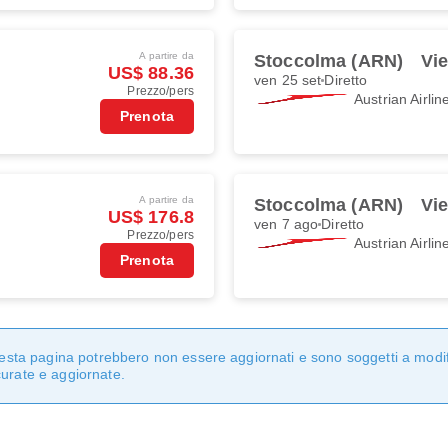
A partire da
Stoccolma (ARN)
Vie
US$ 88.36
ven 25 set
Diretto
Prezzo/pers
Austrian Airlin
Prenota
A partire da
Stoccolma (ARN)
Vie
US$ 176.8
ven 7 ago
Diretto
Prezzo/pers
Austrian Airlin
Prenota
questa pagina potrebbero non essere aggiornati e sono soggetti a modi
curate e aggiornate.