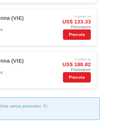
A partire da
nna (VIE)
US$ 133.33
Prezzo/pers
es
Prenota
A partire da
nna (VIE)
US$ 188.82
Prezzo/pers
es
Prenota
fiche senza preavviso. Ci