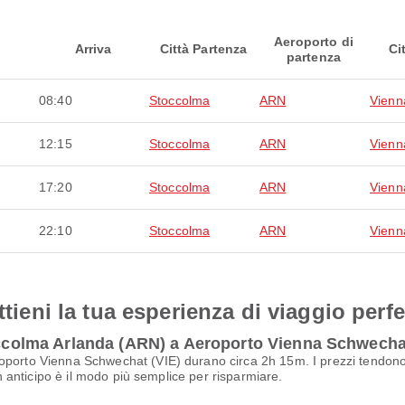
Aeroporto di
Arriva
Città Partenza
Ci
partenza
08:40
Stoccolma
ARN
Vienn
12:15
Stoccolma
ARN
Vienn
17:20
Stoccolma
ARN
Vienn
22:10
Stoccolma
ARN
Vienn
ttieni la tua esperienza di viaggio perfe
toccolma Arlanda (ARN) a Aeroporto Vienna Schwecha
porto Vienna Schwechat (VIE) durano circa 2h 15m. I prezzi tendono a
in anticipo è il modo più semplice per risparmiare.