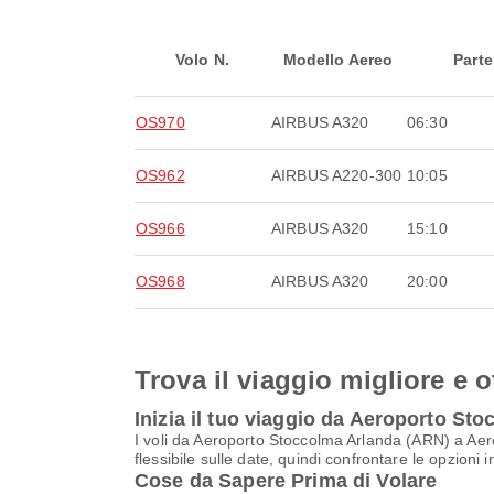
Volo N.
Modello Aereo
Parte
OS970
AIRBUS A320
06:30
OS962
AIRBUS A220-300
10:05
OS966
AIRBUS A320
15:10
OS968
AIRBUS A320
20:00
Trova il viaggio migliore e o
Inizia il tuo viaggio da Aeroporto S
I voli da Aeroporto Stoccolma Arlanda (ARN) a Aero
flessibile sulle date, quindi confrontare le opzioni 
Cose da Sapere Prima di Volare