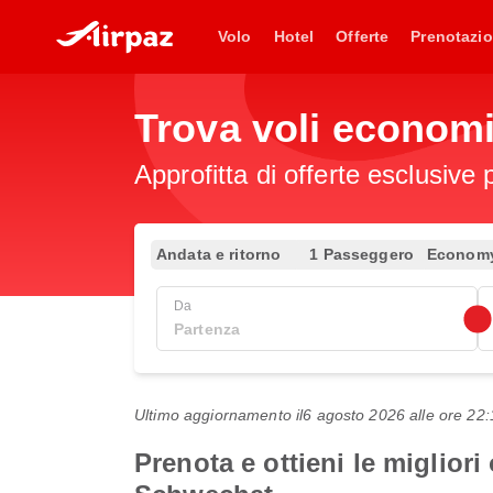
Volo
Hotel
Offerte
Prenotazio
Trova voli economi
Approfitta di offerte esclusive 
Andata e ritorno
1 Passeggero
Econom
Da
Ultimo aggiornamento il
6 agosto 2026 alle ore 2
Prenota e ottieni le miglior