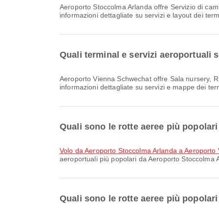
Aeroporto Stoccolma Arlanda offre Servizio di cambio valuta, Lounge, Negozio Duty Free e molti altri servizi per migliorare la tua esperienza di viaggio. Puoi consultare
informazioni dettagliate su servizi e layout dei ter
Quali terminal e servizi aeroportual
Aeroporto Vienna Schwechat offre Sala nursery, Ristorazione, Clinica e Farmacie e molti altri servizi per migliorare la tua esperienza di viaggio. Puoi consultare
informazioni dettagliate su servizi e mappe dei te
Quali sono le rotte aeree più popola
volo da Aeroporto Stoccolma Arlanda a Aeroporto
aeroportuali più popolari da Aeroporto Stoccolma A
Quali sono le rotte aeree più popola