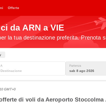
ni
Offerte
ci da ARN a VIE
per la tua destinazione preferita. Prenota s
y
A
Partenza
sab 8 ago 2026
2:10 GMT+0
i offerte di voli da Aeroporto Stoccolm