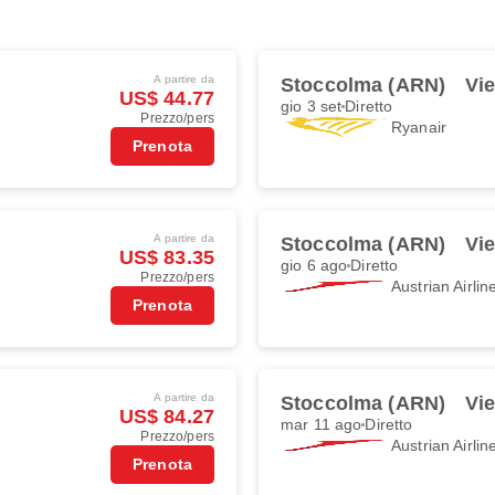
A partire da
Stoccolma (ARN)
Vie
US$ 44.77
gio 3 set
Diretto
Prezzo/pers
Ryanair
Prenota
A partire da
Stoccolma (ARN)
Vie
US$ 83.35
gio 6 ago
Diretto
Prezzo/pers
Austrian Airlin
Prenota
A partire da
Stoccolma (ARN)
Vie
US$ 84.27
mar 11 ago
Diretto
Prezzo/pers
Austrian Airlin
Prenota