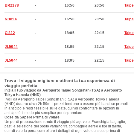
BR2178
-
16:50
20:50
Taipe
NH854
-
16:50
20:50
Taipe
CI222
-
18:05
22:15
Taipe
JL5044
-
18:05
22:15
Taipe
JL5044
-
18:05
22:15
Taipe
Trova il viaggio migliore e ottieni la tua esperienza di
viaggio perfetta
Inizia il tuo viaggio da Aeroporto Taipei Songshan (TSA) a Aeroporto
Tokyo Haneda (HND)
I voli da Aeroporto Taipei Songshan (TSA) a Aeroporto Tokyo Haneda
(HND) durano circa 2h 59m. I prezzi tendono a essere più bassi se prenoti
in anticipo e resti flessibile sulle date, quindi confrontare le opzioni in
anticipo è il modo più semplice per risparmiare.
Cose da Sapere Prima di Volare
Un po' di preparazione rende il viaggio più agevole. Franchigia bagaglio,
pasti e selezione del posto variano tra compagnie aeree e tipi di tariffa,
quindi vale la pena controllare i dettagli di ogni volo qui sotto prima di