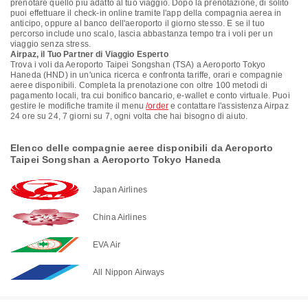
prenotare quello più adatto al tuo viaggio. Dopo la prenotazione, di solito
puoi effettuare il check-in online tramite l'app della compagnia aerea in
anticipo, oppure al banco dell'aeroporto il giorno stesso. E se il tuo
percorso include uno scalo, lascia abbastanza tempo tra i voli per un
viaggio senza stress.
Airpaz, il Tuo Partner di Viaggio Esperto
Trova i voli da Aeroporto Taipei Songshan (TSA) a Aeroporto Tokyo
Haneda (HND) in un'unica ricerca e confronta tariffe, orari e compagnie
aeree disponibili. Completa la prenotazione con oltre 100 metodi di
pagamento locali, tra cui bonifico bancario, e-wallet e conto virtuale. Puoi
gestire le modifiche tramite il menu
/order
e contattare l'assistenza Airpaz
24 ore su 24, 7 giorni su 7, ogni volta che hai bisogno di aiuto.
Elenco delle compagnie aeree disponibili da Aeroporto
Taipei Songshan a Aeroporto Tokyo Haneda
Japan Airlines
China Airlines
EVA Air
All Nippon Airways