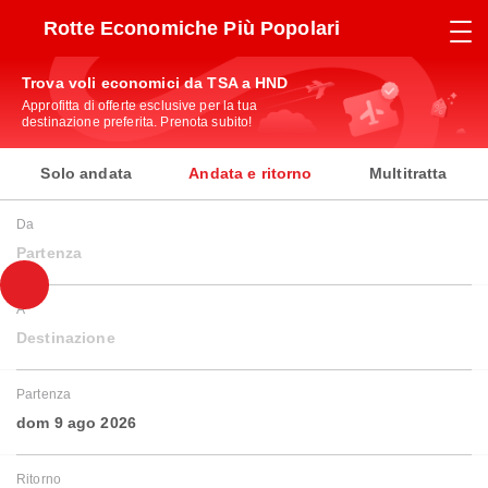
Rotte Economiche Più Popolari
Trova voli economici da TSA a HND
Approfitta di offerte esclusive per la tua
destinazione preferita. Prenota subito!
Solo andata
Andata e ritorno
Multitratta
Da
Partenza
A
Destinazione
Partenza
dom 9 ago 2026
Ritorno