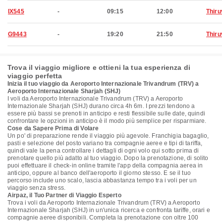
IX545
-
09:15
12:00
Thir
G9443
-
19:20
21:50
Thir
Trova il viaggio migliore e ottieni la tua esperienza di
viaggio perfetta
Inizia il tuo viaggio da Aeroporto Internazionale Trivandrum (TRV) a
Aeroporto Internazionale Sharjah (SHJ)
I voli da Aeroporto Internazionale Trivandrum (TRV) a Aeroporto
Internazionale Sharjah (SHJ) durano circa 4h 6m. I prezzi tendono a
essere più bassi se prenoti in anticipo e resti flessibile sulle date, quindi
confrontare le opzioni in anticipo è il modo più semplice per risparmiare.
Cose da Sapere Prima di Volare
Un po' di preparazione rende il viaggio più agevole. Franchigia bagaglio,
pasti e selezione del posto variano tra compagnie aeree e tipi di tariffa,
quindi vale la pena controllare i dettagli di ogni volo qui sotto prima di
prenotare quello più adatto al tuo viaggio. Dopo la prenotazione, di solito
puoi effettuare il check-in online tramite l'app della compagnia aerea in
anticipo, oppure al banco dell'aeroporto il giorno stesso. E se il tuo
percorso include uno scalo, lascia abbastanza tempo tra i voli per un
viaggio senza stress.
Airpaz, il Tuo Partner di Viaggio Esperto
Trova i voli da Aeroporto Internazionale Trivandrum (TRV) a Aeroporto
Internazionale Sharjah (SHJ) in un'unica ricerca e confronta tariffe, orari e
compagnie aeree disponibili. Completa la prenotazione con oltre 100