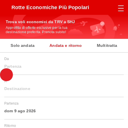
Rotte Economiche Più Popolari
Trova voli economici da TRV a SHJ
Approfitta di offerte esclusive per la tua
destinazione preferita. Prenota subito!
Solo andata
Andata e ritorno
Multitratta
Da
Partenza
A
Destinazione
Partenza
dom 9 ago 2026
Ritorno