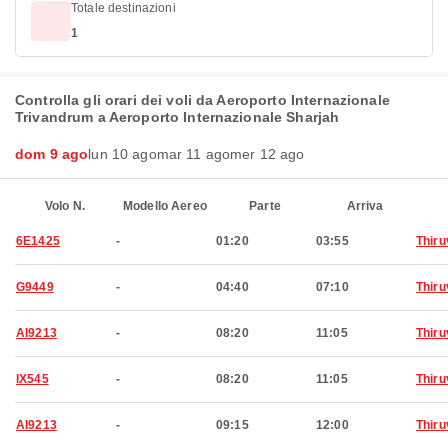
Totale destinazioni
1
Controlla gli orari dei voli da Aeroporto Internazionale
Trivandrum a Aeroporto Internazionale Sharjah
dom 9 ago
lun 10 ago
mar 11 ago
mer 12 ago
Volo N.
Modello Aereo
Parte
Arriva
6E1425
-
01:20
03:55
Thir
G9449
-
04:40
07:10
Thir
AI9213
-
08:20
11:05
Thir
IX545
-
08:20
11:05
Thir
AI9213
-
09:15
12:00
Thir