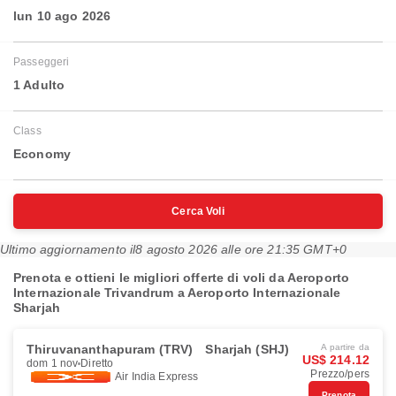
lun 10 ago 2026
Passeggeri
1 Adulto
Class
Economy
Cerca Voli
Ultimo aggiornamento il
8 agosto 2026 alle ore 21:35 GMT+0
Prenota e ottieni le migliori offerte di voli da Aeroporto
Internazionale Trivandrum a Aeroporto Internazionale
Sharjah
Thiruvananthapuram (TRV)
Sharjah (SHJ)
A partire da
US$ 214.12
dom 1 nov
Diretto
Prezzo/pers
Air India Express
Prenota