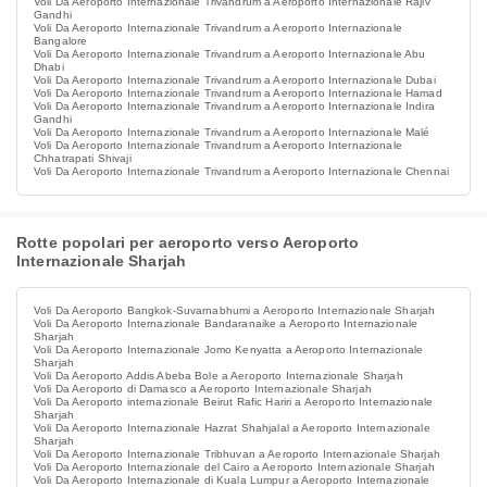
Voli Da Aeroporto Internazionale Trivandrum a Aeroporto Internazionale Rajiv
Gandhi
Voli Da Aeroporto Internazionale Trivandrum a Aeroporto Internazionale
Bangalore
Voli Da Aeroporto Internazionale Trivandrum a Aeroporto Internazionale Abu
Dhabi
Voli Da Aeroporto Internazionale Trivandrum a Aeroporto Internazionale Dubai
Voli Da Aeroporto Internazionale Trivandrum a Aeroporto Internazionale Hamad
Voli Da Aeroporto Internazionale Trivandrum a Aeroporto Internazionale Indira
Gandhi
Voli Da Aeroporto Internazionale Trivandrum a Aeroporto Internazionale Malé
Voli Da Aeroporto Internazionale Trivandrum a Aeroporto Internazionale
Chhatrapati Shivaji
Voli Da Aeroporto Internazionale Trivandrum a Aeroporto Internazionale Chennai
Rotte popolari per aeroporto verso Aeroporto
Internazionale Sharjah
Voli Da Aeroporto Bangkok-Suvarnabhumi a Aeroporto Internazionale Sharjah
Voli Da Aeroporto Internazionale Bandaranaike a Aeroporto Internazionale
Sharjah
Voli Da Aeroporto Internazionale Jomo Kenyatta a Aeroporto Internazionale
Sharjah
Voli Da Aeroporto Addis Abeba Bole a Aeroporto Internazionale Sharjah
Voli Da Aeroporto di Damasco a Aeroporto Internazionale Sharjah
Voli Da Aeroporto internazionale Beirut Rafic Hariri a Aeroporto Internazionale
Sharjah
Voli Da Aeroporto Internazionale Hazrat Shahjalal a Aeroporto Internazionale
Sharjah
Voli Da Aeroporto Internazionale Tribhuvan a Aeroporto Internazionale Sharjah
Voli Da Aeroporto Internazionale del Cairo a Aeroporto Internazionale Sharjah
Voli Da Aeroporto Internazionale di Kuala Lumpur a Aeroporto Internazionale