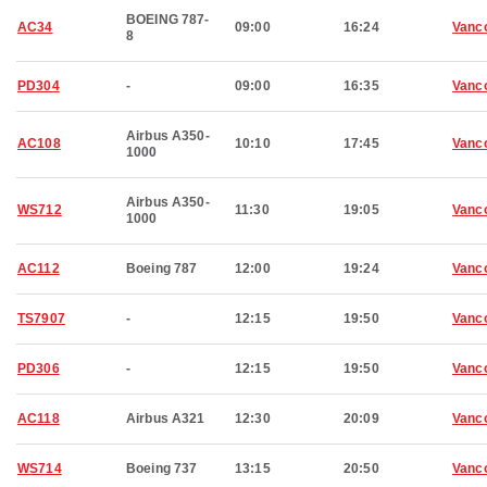
BOEING 787-
AC34
09:00
16:24
Vanc
8
PD304
-
09:00
16:35
Vanc
Airbus A350-
AC108
10:10
17:45
Vanc
1000
Airbus A350-
WS712
11:30
19:05
Vanc
1000
AC112
Boeing 787
12:00
19:24
Vanc
TS7907
-
12:15
19:50
Vanc
PD306
-
12:15
19:50
Vanc
AC118
Airbus A321
12:30
20:09
Vanc
WS714
Boeing 737
13:15
20:50
Vanc