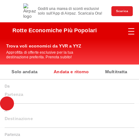
Goditi una marea di sconti esclusivi
Scarica
solo sull'App di Airpaz. Scaricala Ora!
Rotte Economiche Più Popolari
Trova voli economici da YVR a YYZ
Approfitta di offerte esclusive per la tua
destinazione preferita. Prenota subito!
Solo andata
Andata e ritorno
Multitratta
Da
Partenza
A
Destinazione
Partenza