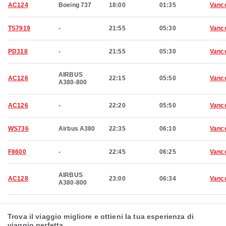
AC124
Boeing 737
18:00
01:35
Vanc
TS7919
-
21:55
05:30
Vanc
PD318
-
21:55
05:30
Vanc
AIRBUS
AC126
22:15
05:50
Vanc
A380-800
AC126
-
22:20
05:50
Vanc
WS736
Airbus A380
22:35
06:10
Vanc
F8600
-
22:45
06:25
Vanc
AIRBUS
AC128
23:00
06:34
Vanc
A380-800
Trova il viaggio migliore e ottieni la tua esperienza di
viaggio perfetta