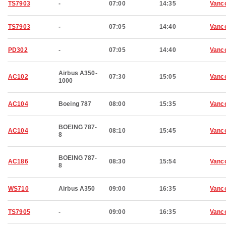
TS7903
-
07:00
14:35
Vanc
TS7903
-
07:05
14:40
Vanc
PD302
-
07:05
14:40
Vanc
Airbus A350-
AC102
07:30
15:05
Vanc
1000
AC104
Boeing 787
08:00
15:35
Vanc
BOEING 787-
AC104
08:10
15:45
Vanc
8
BOEING 787-
AC186
08:30
15:54
Vanc
8
WS710
Airbus A350
09:00
16:35
Vanc
TS7905
-
09:00
16:35
Vanc