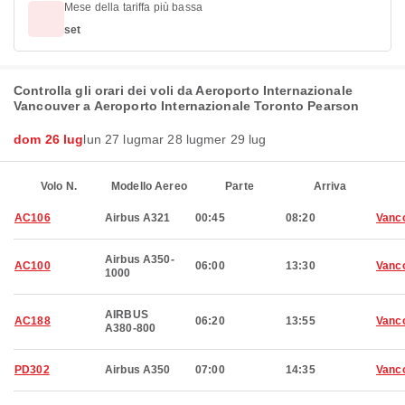
Mese della tariffa più bassa
set
Controlla gli orari dei voli da Aeroporto Internazionale
Vancouver a Aeroporto Internazionale Toronto Pearson
dom 26 lug
lun 27 lug
mar 28 lug
mer 29 lug
Volo N.
Modello Aereo
Parte
Arriva
AC106
Airbus A321
00:45
08:20
Vanc
Airbus A350-
AC100
06:00
13:30
Vanc
1000
AIRBUS
AC188
06:20
13:55
Vanc
A380-800
PD302
Airbus A350
07:00
14:35
Vanc