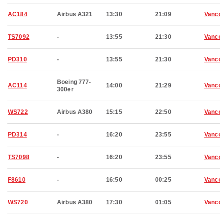
AC184
Airbus A321
13:30
21:09
Vanc
TS7092
-
13:55
21:30
Vanc
PD310
-
13:55
21:30
Vanc
Boeing 777-
AC114
14:00
21:29
Vanc
300er
WS722
Airbus A380
15:15
22:50
Vanc
PD314
-
16:20
23:55
Vanc
TS7098
-
16:20
23:55
Vanc
F8610
-
16:50
00:25
Vanc
WS720
Airbus A380
17:30
01:05
Vanc