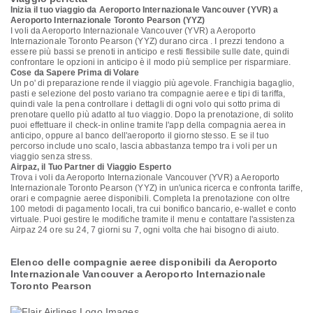
Inizia il tuo viaggio da Aeroporto Internazionale Vancouver (YVR) a
Aeroporto Internazionale Toronto Pearson (YYZ)
I voli da Aeroporto Internazionale Vancouver (YVR) a Aeroporto
Internazionale Toronto Pearson (YYZ) durano circa . I prezzi tendono a
essere più bassi se prenoti in anticipo e resti flessibile sulle date, quindi
confrontare le opzioni in anticipo è il modo più semplice per risparmiare.
Cose da Sapere Prima di Volare
Un po' di preparazione rende il viaggio più agevole. Franchigia bagaglio,
pasti e selezione del posto variano tra compagnie aeree e tipi di tariffa,
quindi vale la pena controllare i dettagli di ogni volo qui sotto prima di
prenotare quello più adatto al tuo viaggio. Dopo la prenotazione, di solito
puoi effettuare il check-in online tramite l'app della compagnia aerea in
anticipo, oppure al banco dell'aeroporto il giorno stesso. E se il tuo
percorso include uno scalo, lascia abbastanza tempo tra i voli per un
viaggio senza stress.
Airpaz, il Tuo Partner di Viaggio Esperto
Trova i voli da Aeroporto Internazionale Vancouver (YVR) a Aeroporto
Internazionale Toronto Pearson (YYZ) in un'unica ricerca e confronta tariffe,
orari e compagnie aeree disponibili. Completa la prenotazione con oltre
100 metodi di pagamento locali, tra cui bonifico bancario, e-wallet e conto
virtuale. Puoi gestire le modifiche tramite il menu e contattare l'assistenza
Airpaz 24 ore su 24, 7 giorni su 7, ogni volta che hai bisogno di aiuto.
Elenco delle compagnie aeree disponibili da Aeroporto
Internazionale Vancouver a Aeroporto Internazionale
Toronto Pearson