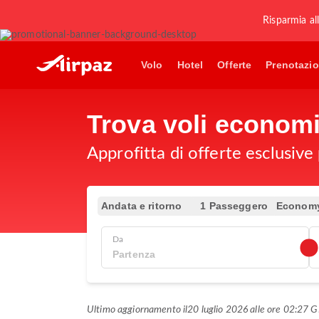
Risparmia al
Volo
Hotel
Offerte
Prenotazio
Trova voli econom
Approfitta di offerte esclusive
Andata e ritorno
1 Passeggero
Econom
Da
Ultimo aggiornamento il
20 luglio 2026 alle ore 02:27