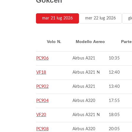
Gokcen
mar 21 lug 2026
mer 22 lug 2026
g
Volo N.
Modello Aereo
Parte
PC906
Airbus A321
10:35
VF18
Airbus A321 N
12:40
PC902
Airbus A321
13:40
PC904
Airbus A320
17:55
VF20
Airbus A321 N
18:05
PC908
Airbus A320
20:05