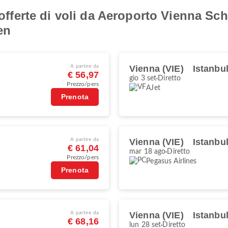
i offerte di voli da Aeroporto Vienna S
en
A partire da
Vienna (VIE)
Istanbu
€ 56,97
gio 3 set
Diretto
Prezzo/pers
AJet
Prenota
A partire da
Vienna (VIE)
Istanbu
€ 61,04
mar 18 ago
Diretto
Prezzo/pers
Pegasus Airlines
Prenota
A partire da
Vienna (VIE)
Istanbu
€ 68,16
lun 28 set
Diretto