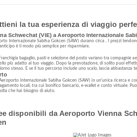
ttieni la tua esperienza di viaggio perfe
ienna Schwechat (VIE) a Aeroporto Internazionale S
to Internazionale Sabiha Gokcen (SAW) durano circa . I prezzi tendono a
n anticipo è il modo più semplice per risparmiare.
ranchigia bagaglio, pasti e selezione del posto variano tra compagnie aeree
ello più adatto al tuo viaggio. Dopo la prenotazione, di solito puoi effet
iorno stesso. E se il tuo percorso include uno scalo, lascia abbastanza te
rto
Aeroporto Internazionale Sabiha Gokcen (SAW) in un'unica ricerca e confr
amento locali, tra cui bonifico bancario, e-wallet e conto virtuale. Puoi
volta che hai bisogno di aiuto.
ee disponibili da Aeroporto Vienna Sc
en