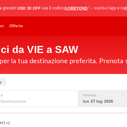
USD 30 OFF
GOBEYOND
la grande!
usa il codice
! – scarica l'app e regi
ni
Offerte
ici da VIE a SAW
 per la tua destinazione preferita. Prenota 
y
A
Partenza
lun 27 lug 2026
 GMT+0