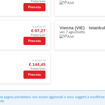
Prezzo/pers
AJet
Prenota
A partire da
Vienna (VIE)
Istanbu
€ 97,27
ven 7 ago
Diretto
Prezzo/pers
AJet
Prenota
A partire da
€ 144,45
Prezzo/pers
Prenota
uesta pagina potrebbero non essere aggiornati e sono soggetti a modifich
ate.