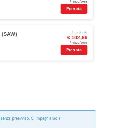
Prezzo/pers
Prenota
l (SAW)
A partire da
€ 102,86
Prezzo/pers
Prenota
e senza preavviso. Ci impegniamo a