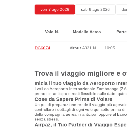
ven 7 ago 2026
sab 8 ago 2026
do
Volo N.
Modello Aereo
Parte
DG6674
Airbus A321 N
10:05
Trova il viaggio migliore e o
Inizia il tuo viaggio da Aeroporto I
I voli da Aeroporto Internazionale Zamboanga (ZA
prenoti in anticipo e resti flessibile sulle date, qu
Cose da Sapere Prima di Volare
Un po' di preparazione rende il viaggio più agevole
controllare i dettagli di ogni volo qui sotto prima d
della compagnia aerea in anticipo, oppure al banco 
senza stress.
Airpaz, il Tuo Partner di Viaggio Espe