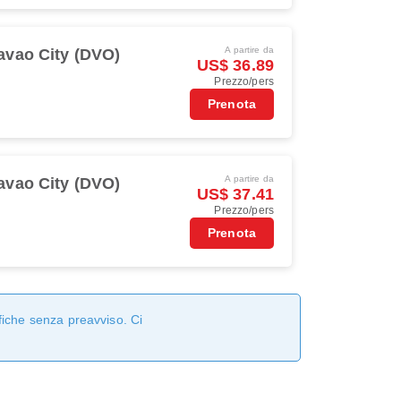
A partire da
avao City (DVO)
US$ 36.89
Prezzo/pers
Prenota
A partire da
avao City (DVO)
US$ 37.41
Prezzo/pers
Prenota
fiche senza preavviso. Ci