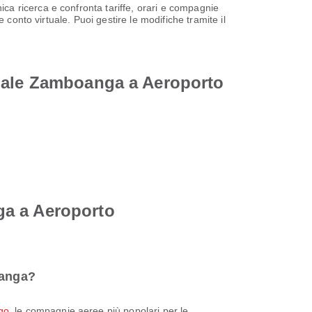
a ricerca e confronta tariffe, orari e compagnie
conto virtuale. Puoi gestire le modifiche tramite il
onale Zamboanga a Aeroporto
ga a Aeroporto
oanga?
go
, le compagnie aeree più popolari per le