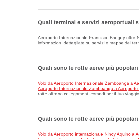
Quali terminal e servizi aeroportuali
Aeroporto Internazionale Francisco Bangoy offre Noleggio auto, Sala di preghiera, Lounge e molti altri servizi per migliorare la tua esperienza di viaggio. Puoi consultare
informazioni dettagliate su servizi e mappe dei te
Quali sono le rotte aeree più popola
volo da Aeroporto Internazionale Zamboanga a Ae
Aeroporto Internazionale Zamboanga a Aeroporto
rotte offrono collegamenti comodi per il tuo viaggio
Quali sono le rotte aeree più popola
volo da Aeroporto internazionale Ninoy Aquino a 