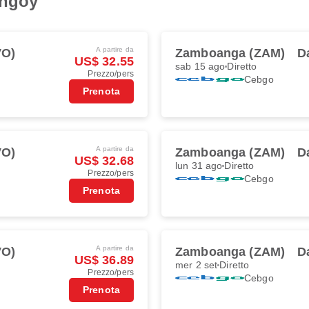
angoy
A partire da
VO)
Zamboanga (ZAM)
D
US$ 32.55
sab 15 ago
Diretto
Prezzo/pers
Cebgo
Prenota
A partire da
VO)
Zamboanga (ZAM)
D
US$ 32.68
lun 31 ago
Diretto
Prezzo/pers
Cebgo
Prenota
A partire da
VO)
Zamboanga (ZAM)
D
US$ 36.89
mer 2 set
Diretto
Prezzo/pers
Cebgo
Prenota