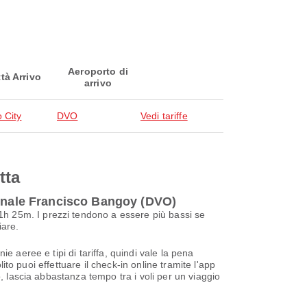
Aeroporto di
ttà Arrivo
arrivo
 City
DVO
Vedi tariffe
tta
ionale Francisco Bangoy (DVO)
h 25m. I prezzi tendono a essere più bassi se
iare.
 aeree e tipi di tariffa, quindi vale la pena
ito puoi effettuare il check-in online tramite l'app
, lascia abbastanza tempo tra i voli per un viaggio