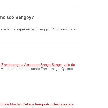
Francisco Bangoy?
ale Zamboanga a Aeroporto Sanga Sanga
,
volo da
 da Aeroporto Internazionale Zamboanga. Queste
zionale Mactan Cebu a Aeroporto Internazionale