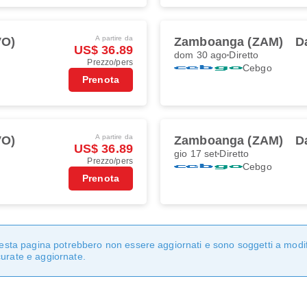
A partire da
VO)
Zamboanga (ZAM)
D
US$ 36.89
dom 30 ago
Diretto
Prezzo/pers
Cebgo
Prenota
A partire da
VO)
Zamboanga (ZAM)
D
US$ 36.89
gio 17 set
Diretto
Prezzo/pers
Cebgo
Prenota
questa pagina potrebbero non essere aggiornati e sono soggetti a modi
curate e aggiornate.