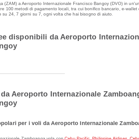
a (ZAM) a Aeroporto Internazionale Francisco Bangoy (DVO) in un'unic
e 100 metodi di pagamento locali, tra cui bonifico bancario, e-wallet e 
 su 24, 7 giorni su 7, ogni volta che hai bisogno di aiuto.
ee disponibili da Aeroporto Internazi
angoy
 da Aeroporto Internazionale Zamboan
angoy
polari per i voli da Aeroporto Internazionale Zamb
nternazionale Zamboanga vola con
Cebu Pacific
,
Philippine Airlines
,
Ceb