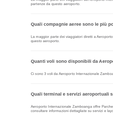
partenze da questo aeroporto.
Quali compagnie aeree sono le più po
La maggior parte dei viaggiatori diretti a Aeropo
questo aeroporto.
Quanti voli sono disponibili da Aero
Ci sono 3 voli da Aeroporto Internazionale Zamb
Quali terminal e servizi aeroportual
Aeroporto Internazionale Zamboanga offre Parcheggi, Servizio bancario/bancomat, Area di attesa e molti altri servizi per migliorare la tua esperienza di viaggio. Puoi
consultare informazioni dettagliate su servizi e lay