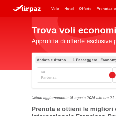
Volo
Hotel
Offerte
Prenotazio
Trova voli econom
Approfitta di offerte esclusive 
Andata e ritorno
1 Passeggero
Econom
Da
Ultimo aggiornamento il
6 agosto 2026 alle ore 2
Prenota e ottieni le miglior