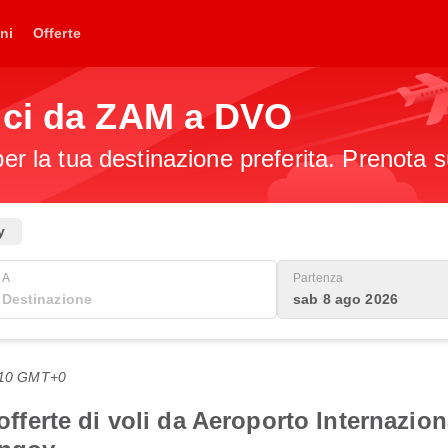
ni
Offerte
ici da ZAM a DVO
per la tua destinazione preferita. Prenota s
y
A
Partenza
sab 8 ago 2026
1:10 GMT+0
i offerte di voli da Aeroporto Internaz