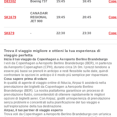
D83302
Boeing 737
15:45
16:45
Cope
CANADAIR
SK1679
REGIONAL
19:45
20:45
Cope
JET 900
SK679
-
22:30
23:30
Cope
Trova il viaggio migliore e ottieni la tua esperienza di
viaggio perfetta
Inizia il tuo viaggio da Copenhagen a Aeroporto Berlino Brandeburgo
I voli da Copenhagen a Aeroporto Berlino Brandeburgo (BER), in partenza
da Aeroporto Copenaghen (CPH), durano circa 1h 0m. I prezzi tendono a
essere più bassi se prenoti in anticipo e resti flessibile sulle date, quindi
confrontare le opzioni in anticipo è il modo più semplice per risparmiare.
Cosa sapere prima di volare
In qualità di agente di viaggio online di fiducia, Airpaz ti assisterà nella
prenotazione dei biglietti da Copenhagen a Aeroporto Berlino
Brandeburgo (BER). La nostra piattaforma garantisce un processo di
prenotazione fluido, consentendoti di ottenere rapidamente le migliori
opzioni di biglietti aerei. Con Airpaz, goditi un'esperienza di prenotazione
senza problemi e concentrati sulla pianificazione del tuo viaggio e
sull'esplorazione della tua destinazione.
Airpaz, il tuo partner di viaggio esperto
Trova voli da Copenhagen a Aeroporto Berlino Brandeburgo con un'unica