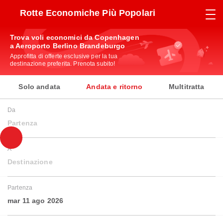
Rotte Economiche Più Popolari
Trova voli economici da Copenhagen
a Aeroporto Berlino Brandeburgo
Approfitta di offerte esclusive per la tua
destinazione preferita. Prenota subito!
Solo andata
Andata e ritorno
Multitratta
Da
Partenza
A
Destinazione
Partenza
mar 11 ago 2026