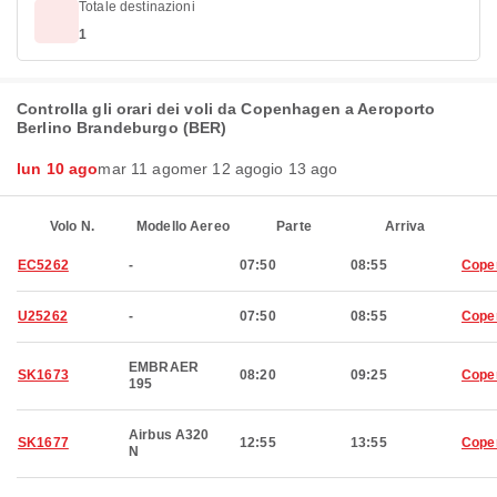
Totale destinazioni
1
Controlla gli orari dei voli da Copenhagen a Aeroporto
Berlino Brandeburgo (BER)
lun 10 ago
mar 11 ago
mer 12 ago
gio 13 ago
Volo N.
Modello Aereo
Parte
Arriva
EC5262
-
07:50
08:55
Cope
U25262
-
07:50
08:55
Cope
EMBRAER
SK1673
08:20
09:25
Cope
195
Airbus A320
SK1677
12:55
13:55
Cope
N