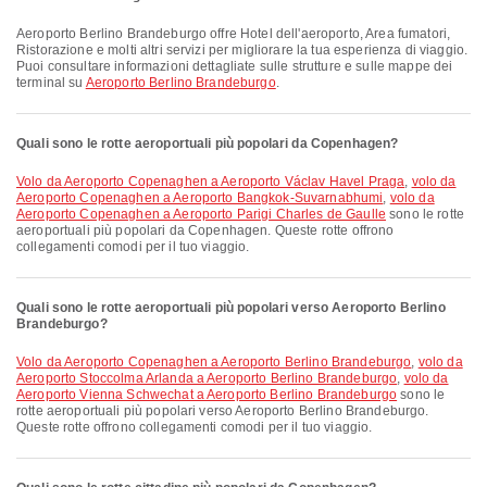
Aeroporto Berlino Brandeburgo offre Hotel dell'aeroporto, Area fumatori,
Ristorazione e molti altri servizi per migliorare la tua esperienza di viaggio.
Puoi consultare informazioni dettagliate sulle strutture e sulle mappe dei
terminal su
Aeroporto Berlino Brandeburgo
.
Quali sono le rotte aeroportuali più popolari da Copenhagen?
volo da Aeroporto Copenaghen a Aeroporto Václav Havel Praga
,
volo da
Aeroporto Copenaghen a Aeroporto Bangkok-Suvarnabhumi
,
volo da
Aeroporto Copenaghen a Aeroporto Parigi Charles de Gaulle
sono le rotte
aeroportuali più popolari da Copenhagen. Queste rotte offrono
collegamenti comodi per il tuo viaggio.
Quali sono le rotte aeroportuali più popolari verso Aeroporto Berlino
Brandeburgo?
volo da Aeroporto Copenaghen a Aeroporto Berlino Brandeburgo
,
volo da
Aeroporto Stoccolma Arlanda a Aeroporto Berlino Brandeburgo
,
volo da
Aeroporto Vienna Schwechat a Aeroporto Berlino Brandeburgo
sono le
rotte aeroportuali più popolari verso Aeroporto Berlino Brandeburgo.
Queste rotte offrono collegamenti comodi per il tuo viaggio.