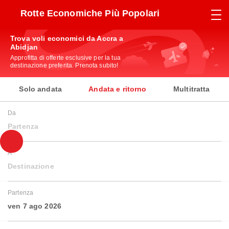
Rotte Economiche Più Popolari
Trova voli economici da Accra a
Abidjan
Approfitta di offerte esclusive per la tua
destinazione preferita. Prenota subito!
Solo andata
Andata e ritorno
Multitratta
Da
Partenza
A
Destinazione
Partenza
ven 7 ago 2026