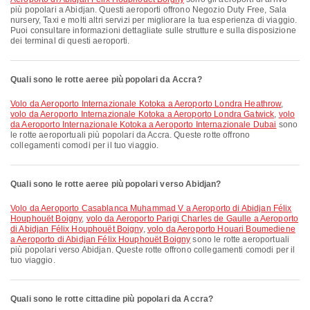
più popolari a Abidjan. Questi aeroporti offrono Negozio Duty Free, Sala
nursery, Taxi e molti altri servizi per migliorare la tua esperienza di viaggio.
Puoi consultare informazioni dettagliate sulle strutture e sulla disposizione
dei terminal di questi aeroporti.
Quali sono le rotte aeree più popolari da Accra?
volo da Aeroporto Internazionale Kotoka a Aeroporto Londra Heathrow
,
volo da Aeroporto Internazionale Kotoka a Aeroporto Londra Gatwick
,
volo
da Aeroporto Internazionale Kotoka a Aeroporto Internazionale Dubai
sono
le rotte aeroportuali più popolari da Accra. Queste rotte offrono
collegamenti comodi per il tuo viaggio.
Quali sono le rotte aeree più popolari verso Abidjan?
volo da Aeroporto Casablanca Muhammad V a Aeroporto di Abidjan Félix
Houphouët Boigny
,
volo da Aeroporto Parigi Charles de Gaulle a Aeroporto
di Abidjan Félix Houphouët Boigny
,
volo da Aeroporto Houari Boumediene
a Aeroporto di Abidjan Félix Houphouët Boigny
sono le rotte aeroportuali
più popolari verso Abidjan. Queste rotte offrono collegamenti comodi per il
tuo viaggio.
Quali sono le rotte cittadine più popolari da Accra?