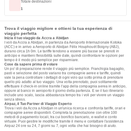
Totale destinazioni
1
Trova il viaggio migliore e ottieni la tua esperienza di
viaggio perfetta
Inizia il tuo viaggio da Accra a Abidjan
I voli da Accra a Abidjan, in partenza da Aeroporto Internazionale Kotoka
(ACC) e in arrivo a Aeroporto di Abidjan Félix Houphouët Boigny (ABJ),
durano circa 1h 0m. Le tariffe tendono a essere più basse se prenoti in
anticipo e mantieni flessibilità sulle date, quindi confrontare le opzioni per
tempo è il modo più semplice per risparmiare.
Cose da sapere prima di volare
Un po' di preparazione rende il viaggio più semplice. Franchigia bagaglio,
pasti e selezione del posto variano tra compagnie aeree e tariffe, quindi
vale la pena controllare i dettagli di ogni volo qui sotto prima di prenotare
quello più adatto al tuo viaggio. Una volta prenotato, puoi solitamente
effettuare il check-in online tramite l'app della compagnia aerea in anticipo,
oppure al banco in aeroporto il giorno della partenza. E se il tuo itinerario
include uno scalo, lascia abbastanza tempo tra i voli per vivere un viaggio
senza stress.
Airpaz, il Tuo Partner di Viaggio Esperto
Trova i voli da Accra a Abidjan in un'unica ricerca e confronta tariffe, orari e
compagnie aeree disponibili. Completa la prenotazione con oltre 100
metodi di pagamento locali, tra cui bonifico bancario, e-wallet e conto
virtuale. Puoi gestire le modifiche tramite il menu e contattare l'assistenza
Airpaz 24 ore su 24, 7 giorni su 7, ogni volta che hai bisogno di aiuto.