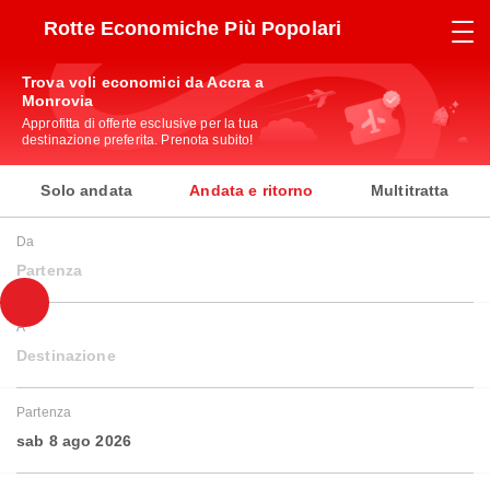
Rotte Economiche Più Popolari
Trova voli economici da Accra a
Monrovia
Approfitta di offerte esclusive per la tua
destinazione preferita. Prenota subito!
Solo andata
Andata e ritorno
Multitratta
Da
Partenza
A
Destinazione
Partenza
sab 8 ago 2026