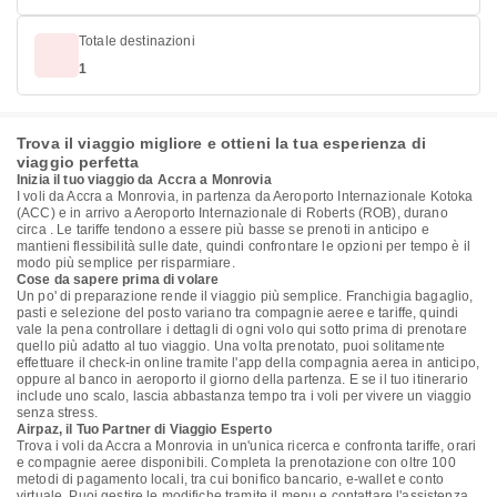
Totale destinazioni
1
Trova il viaggio migliore e ottieni la tua esperienza di
viaggio perfetta
Inizia il tuo viaggio da Accra a Monrovia
I voli da Accra a Monrovia, in partenza da Aeroporto Internazionale Kotoka
(ACC) e in arrivo a Aeroporto Internazionale di Roberts (ROB), durano
circa . Le tariffe tendono a essere più basse se prenoti in anticipo e
mantieni flessibilità sulle date, quindi confrontare le opzioni per tempo è il
modo più semplice per risparmiare.
Cose da sapere prima di volare
Un po' di preparazione rende il viaggio più semplice. Franchigia bagaglio,
pasti e selezione del posto variano tra compagnie aeree e tariffe, quindi
vale la pena controllare i dettagli di ogni volo qui sotto prima di prenotare
quello più adatto al tuo viaggio. Una volta prenotato, puoi solitamente
effettuare il check-in online tramite l'app della compagnia aerea in anticipo,
oppure al banco in aeroporto il giorno della partenza. E se il tuo itinerario
include uno scalo, lascia abbastanza tempo tra i voli per vivere un viaggio
senza stress.
Airpaz, il Tuo Partner di Viaggio Esperto
Trova i voli da Accra a Monrovia in un'unica ricerca e confronta tariffe, orari
e compagnie aeree disponibili. Completa la prenotazione con oltre 100
metodi di pagamento locali, tra cui bonifico bancario, e-wallet e conto
virtuale. Puoi gestire le modifiche tramite il menu e contattare l'assistenza