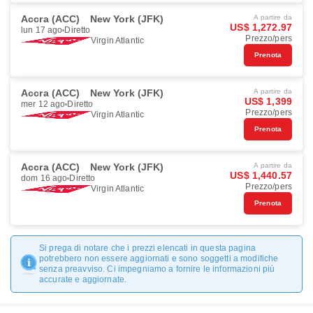
Accra (ACC)
New York (JFK)
A partire da
US$ 1,272.97
lun 17 ago
Diretto
Prezzo/pers
Virgin Atlantic
Prenota
Accra (ACC)
New York (JFK)
A partire da
US$ 1,399
mer 12 ago
Diretto
Prezzo/pers
Virgin Atlantic
Prenota
Accra (ACC)
New York (JFK)
A partire da
US$ 1,440.57
dom 16 ago
Diretto
Prezzo/pers
Virgin Atlantic
Prenota
Si prega di notare che i prezzi elencati in questa pagina
potrebbero non essere aggiornati e sono soggetti a modifiche
senza preavviso. Ci impegniamo a fornire le informazioni più
accurate e aggiornate.