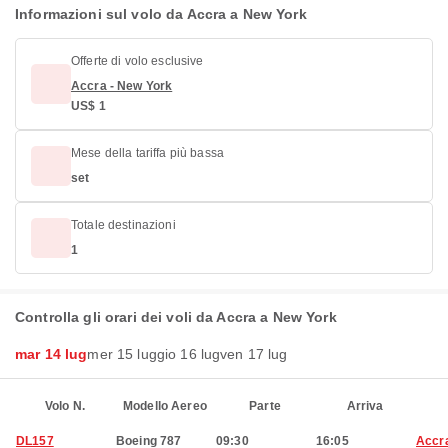
Informazioni sul volo da Accra a New York
Offerte di volo esclusive
Accra - New York
US$ 1
Mese della tariffa più bassa
set
Totale destinazioni
1
Controlla gli orari dei voli da Accra a New York
mar 14 lug
mer 15 lug
gio 16 lug
ven 17 lug
Volo N.
Modello Aereo
Parte
Arriva
DL157
Boeing 787
09:30
16:05
Accr