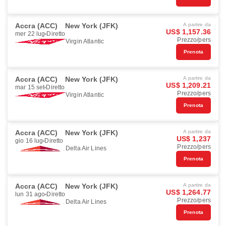
Accra (ACC)
New York (JFK)
A partire da
US$ 1,157.36
mer 22 lug
Diretto
Prezzo/pers
Virgin Atlantic
Prenota
Accra (ACC)
New York (JFK)
A partire da
US$ 1,209.21
mar 15 set
Diretto
Prezzo/pers
Virgin Atlantic
Prenota
Accra (ACC)
New York (JFK)
A partire da
US$ 1,237
gio 16 lug
Diretto
Prezzo/pers
Delta Air Lines
Prenota
Accra (ACC)
New York (JFK)
A partire da
US$ 1,264.77
lun 31 ago
Diretto
Prezzo/pers
Delta Air Lines
Prenota