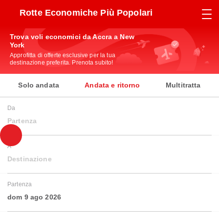
Rotte Economiche Più Popolari
Trova voli economici da Accra a New
York
Approfitta di offerte esclusive per la tua
destinazione preferita. Prenota subito!
Solo andata
Andata e ritorno
Multitratta
Da
Partenza
A
Destinazione
Partenza
dom 9 ago 2026