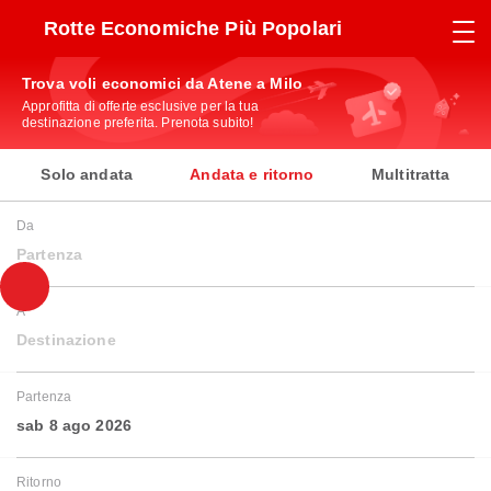
Rotte Economiche Più Popolari
Trova voli economici da Atene a Milo
Approfitta di offerte esclusive per la tua
destinazione preferita. Prenota subito!
Solo andata
Andata e ritorno
Multitratta
Da
Partenza
A
Destinazione
Partenza
sab 8 ago 2026
Ritorno