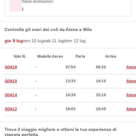
Totale destinazioni
1
Controlla gli orari dei voli da Atene a Milo
gio 9 lug
ven 10 lug
sab 11 lug
dom 12 lug
Volo N.
Modello Aereo
Parte
Arriva
GQ418
-
07:50
08:30
Aten
GQ410
-
13:30
14:10
Aten
GQ414
-
14:30
15:10
Aten
GQ412
-
19:05
19:45
Aten
Trova il viaggio migliore e ottieni la tua esperienza di
viaggio perfetta