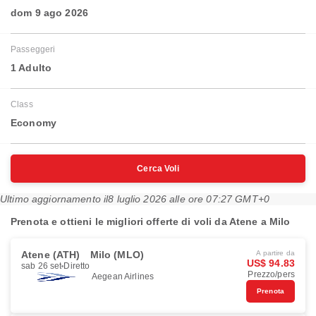
dom 9 ago 2026
Passeggeri
1 Adulto
Class
Economy
Cerca Voli
Ultimo aggiornamento il
8 luglio 2026 alle ore 07:27 GMT+0
Prenota e ottieni le migliori offerte di voli da Atene a Milo
Atene (ATH)
Milo (MLO)
A partire da
US$ 94.83
sab 26 set
Diretto
Prezzo/pers
Aegean Airlines
Prenota