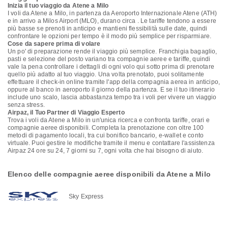
Inizia il tuo viaggio da Atene a Milo
I voli da Atene a Milo, in partenza da Aeroporto Internazionale Atene (ATH)
e in arrivo a Milos Airport (MLO), durano circa . Le tariffe tendono a essere
più basse se prenoti in anticipo e mantieni flessibilità sulle date, quindi
confrontare le opzioni per tempo è il modo più semplice per risparmiare.
Cose da sapere prima di volare
Un po' di preparazione rende il viaggio più semplice. Franchigia bagaglio,
pasti e selezione del posto variano tra compagnie aeree e tariffe, quindi
vale la pena controllare i dettagli di ogni volo qui sotto prima di prenotare
quello più adatto al tuo viaggio. Una volta prenotato, puoi solitamente
effettuare il check-in online tramite l'app della compagnia aerea in anticipo,
oppure al banco in aeroporto il giorno della partenza. E se il tuo itinerario
include uno scalo, lascia abbastanza tempo tra i voli per vivere un viaggio
senza stress.
Airpaz, il Tuo Partner di Viaggio Esperto
Trova i voli da Atene a Milo in un'unica ricerca e confronta tariffe, orari e
compagnie aeree disponibili. Completa la prenotazione con oltre 100
metodi di pagamento locali, tra cui bonifico bancario, e-wallet e conto
virtuale. Puoi gestire le modifiche tramite il menu e contattare l'assistenza
Airpaz 24 ore su 24, 7 giorni su 7, ogni volta che hai bisogno di aiuto.
Elenco delle compagnie aeree disponibili da Atene a Milo
Sky Express