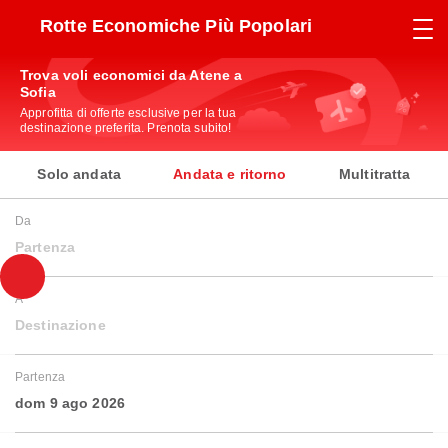
Rotte Economiche Più Popolari
Trova voli economici da Atene a
Sofia
Approfitta di offerte esclusive per la tua
destinazione preferita. Prenota subito!
Solo andata
Andata e ritorno
Multitratta
Da
Partenza
A
Destinazione
Partenza
dom 9 ago 2026