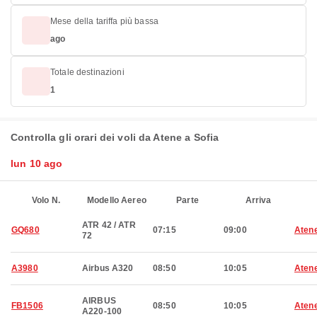
Mese della tariffa più bassa
ago
Totale destinazioni
1
Controlla gli orari dei voli da Atene a Sofia
lun 10 ago
Volo N.
Modello Aereo
Parte
Arriva
ATR 42 / ATR
GQ680
07:15
09:00
Aten
72
A3980
Airbus A320
08:50
10:05
Aten
AIRBUS
FB1506
08:50
10:05
Aten
A220-100