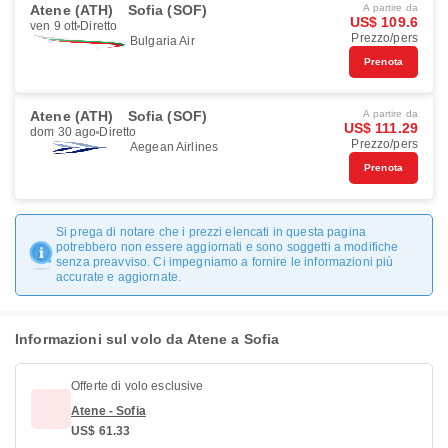
Atene (ATH)
Sofia (SOF)
A partire da
US$ 109.6
ven 9 ott
Diretto
Prezzo/pers
Bulgaria Air
Prenota
Atene (ATH)
Sofia (SOF)
A partire da
US$ 111.29
dom 30 ago
Diretto
Prezzo/pers
Aegean Airlines
Prenota
Si prega di notare che i prezzi elencati in questa pagina
potrebbero non essere aggiornati e sono soggetti a modifiche
senza preavviso. Ci impegniamo a fornire le informazioni più
accurate e aggiornate.
Informazioni sul volo da Atene a Sofia
Offerte di volo esclusive
Atene - Sofia
US$ 61.33