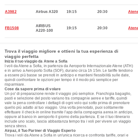
A3982
Airbus A320
19:15
20:30
Aten
AIRBUS
FB1508
19:15
20:30
Aten
A220-100
Trova il viaggio migliore e ottieni la tua esperienza di
viaggio perfetta
Inizia il tuo viaggio da Atene a Sofia
I voli da Atene a Sofia, in partenza da Aeroporto Internazionale Atene (ATH)
e in arrivo a Aeroporto Sofia (SOF), durano circa 1h 15m. Le tariffe tendono
a essere più basse se prenoti in anticipo e mantieni flessibilità sulle date,
quindi confrontare le opzioni per tempo è il modo più semplice per
risparmiare.
Cose da sapere prima di volare
Un po' di preparazione rende il viaggio più semplice. Franchigia bagaglio,
pasti e selezione del posto variano tra compagnie aeree e tariffe, quindi
vale la pena controllare i dettagli di ogni volo qui sotto prima di prenotare
quello più adatto al tuo viaggio. Una volta prenotato, puoi solitamente
effettuare il check-in online tramite l'app della compagnia aerea in anticipo,
oppure al banco in aeroporto il giorno della partenza. E se il tuo itinerario
include uno scalo, lascia abbastanza tempo tra i voli per vivere un viaggio
senza stress.
Airpaz, il Tuo Partner di Viaggio Esperto
Trova i voli da Atene a Sofia in un'unica ricerca e confronta tariffe, orari e