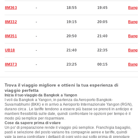
8M363
-
18:55
19:45
Bang
8M332
-
19:15
20:05
Bang
8M351
-
20:50
21:40
Bang
UB18
-
21:40
22:35
Bang
8M373
-
23:25
00:15
Bang
Trova il viaggio migliore e ottieni la tua esperienza di
viaggio perfetta
Inizia il tuo viaggio da Bangkok a Yangon
I voli da Bangkok a Yangon, in partenza da Aeroporto Bangkok-
Suvarnabhumi (BKK) e in arrivo a Aeroporto Internazionale Yangon (RGN),
durano circa . Le tariffe tendono a essere più basse se prenoti in anticipo e
mantieni flessibilità sulle date, quindi confrontare le opzioni per tempo è il
modo più semplice per risparmiare.
Cose da sapere prima di volare
Un po' di preparazione rende il viaggio più semplice. Franchigia bagaglio,
pasti e selezione del posto variano tra compagnie aeree e tariffe, quindi
vale la pena controllare i dettagli di ogni volo qui sotto prima di prenotare