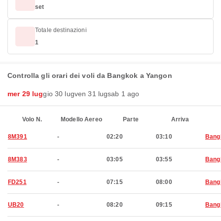
set
Totale destinazioni
1
Controlla gli orari dei voli da Bangkok a Yangon
mer 29 lug
gio 30 lug
ven 31 lug
sab 1 ago
Volo N.
Modello Aereo
Parte
Arriva
8M391
-
02:20
03:10
Bang
8M383
-
03:05
03:55
Bang
FD251
-
07:15
08:00
Bang
UB20
-
08:20
09:15
Bang