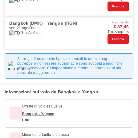
Thai AirAsia
Prenota
Bangkok (DMK)
Yangon (RGN)
A partire da
€ 87,46
ven 21 ago
Diretto
Prezzo/pers
Thai AirAsia
Prenota
Si prega di notare che i prezzi elencati in questa pagina
potrebbero non essere aggiornati e sono soggetti a modifiche
senza preavviso. Ci impegniamo a fornire le informazioni più
accurate e aggiornate.
Informazioni sul volo da Bangkok a Yangon
Offerte di volo esclusive
Bangkok - Yangon
€ 86
Mese della tariffa più bassa