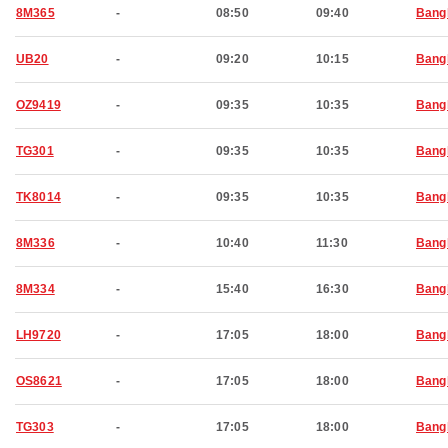
8M365
-
08:50
09:40
Bang
UB20
-
09:20
10:15
Bang
OZ9419
-
09:35
10:35
Bang
TG301
-
09:35
10:35
Bang
TK8014
-
09:35
10:35
Bang
8M336
-
10:40
11:30
Bang
8M334
-
15:40
16:30
Bang
LH9720
-
17:05
18:00
Bang
OS8621
-
17:05
18:00
Bang
TG303
-
17:05
18:00
Bang