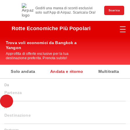
Goditi una marea di sconti esclusivi
Scarica
solo sull'App di Airpaz. Scaricala Ora!
Rotte Economiche Più Popolari
Trova voli economici da Bangkok a
Yangon
Approfitta di offerte esclusive per la tua
destinazione preferita. Prenota subito!
Solo andata
Andata e ritorno
Multitratta
Da
Partenza
A
Destinazione