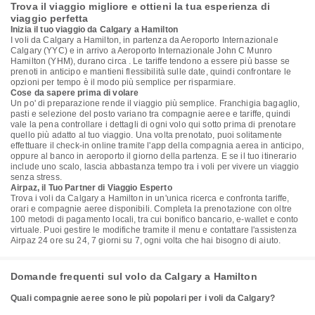
Trova il viaggio migliore e ottieni la tua esperienza di
viaggio perfetta
Inizia il tuo viaggio da Calgary a Hamilton
I voli da Calgary a Hamilton, in partenza da Aeroporto Internazionale
Calgary (YYC) e in arrivo a Aeroporto Internazionale John C Munro
Hamilton (YHM), durano circa . Le tariffe tendono a essere più basse se
prenoti in anticipo e mantieni flessibilità sulle date, quindi confrontare le
opzioni per tempo è il modo più semplice per risparmiare.
Cose da sapere prima di volare
Un po' di preparazione rende il viaggio più semplice. Franchigia bagaglio,
pasti e selezione del posto variano tra compagnie aeree e tariffe, quindi
vale la pena controllare i dettagli di ogni volo qui sotto prima di prenotare
quello più adatto al tuo viaggio. Una volta prenotato, puoi solitamente
effettuare il check-in online tramite l'app della compagnia aerea in anticipo,
oppure al banco in aeroporto il giorno della partenza. E se il tuo itinerario
include uno scalo, lascia abbastanza tempo tra i voli per vivere un viaggio
senza stress.
Airpaz, il Tuo Partner di Viaggio Esperto
Trova i voli da Calgary a Hamilton in un'unica ricerca e confronta tariffe,
orari e compagnie aeree disponibili. Completa la prenotazione con oltre
100 metodi di pagamento locali, tra cui bonifico bancario, e-wallet e conto
virtuale. Puoi gestire le modifiche tramite il menu e contattare l'assistenza
Airpaz 24 ore su 24, 7 giorni su 7, ogni volta che hai bisogno di aiuto.
Domande frequenti sul volo da Calgary a Hamilton
Quali compagnie aeree sono le più popolari per i voli da Calgary?