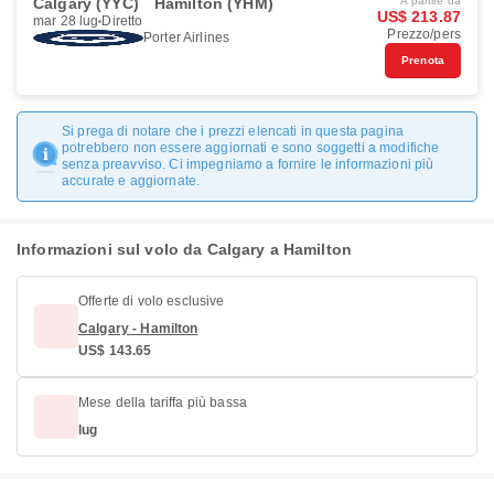
Calgary (YYC)
Hamilton (YHM)
A partire da
US$ 213.87
mar 28 lug
Diretto
Prezzo/pers
Porter Airlines
Prenota
Si prega di notare che i prezzi elencati in questa pagina
potrebbero non essere aggiornati e sono soggetti a modifiche
senza preavviso. Ci impegniamo a fornire le informazioni più
accurate e aggiornate.
Informazioni sul volo da Calgary a Hamilton
Offerte di volo esclusive
Calgary - Hamilton
US$ 143.65
Mese della tariffa più bassa
lug