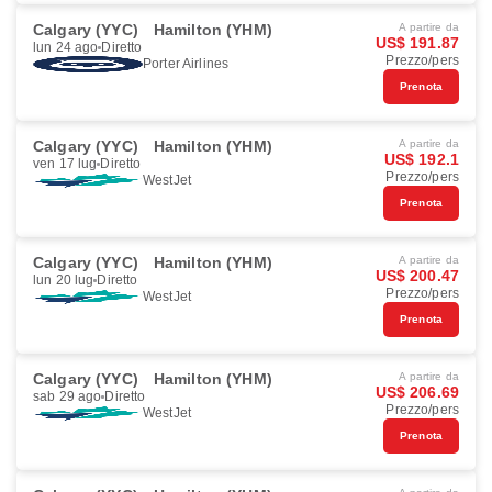
Calgary (YYC)
Hamilton (YHM)
A partire da
US$ 191.87
lun 24 ago
Diretto
Prezzo/pers
Porter Airlines
Prenota
Calgary (YYC)
Hamilton (YHM)
A partire da
US$ 192.1
ven 17 lug
Diretto
Prezzo/pers
WestJet
Prenota
Calgary (YYC)
Hamilton (YHM)
A partire da
US$ 200.47
lun 20 lug
Diretto
Prezzo/pers
WestJet
Prenota
Calgary (YYC)
Hamilton (YHM)
A partire da
US$ 206.69
sab 29 ago
Diretto
Prezzo/pers
WestJet
Prenota