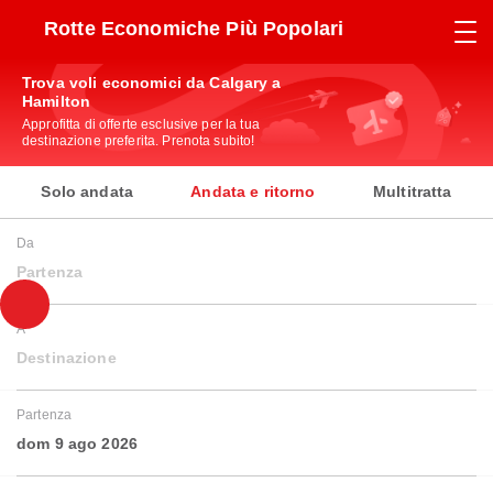
Rotte Economiche Più Popolari
Trova voli economici da Calgary a
Hamilton
Approfitta di offerte esclusive per la tua
destinazione preferita. Prenota subito!
Solo andata
Andata e ritorno
Multitratta
Da
Partenza
A
Destinazione
Partenza
dom 9 ago 2026