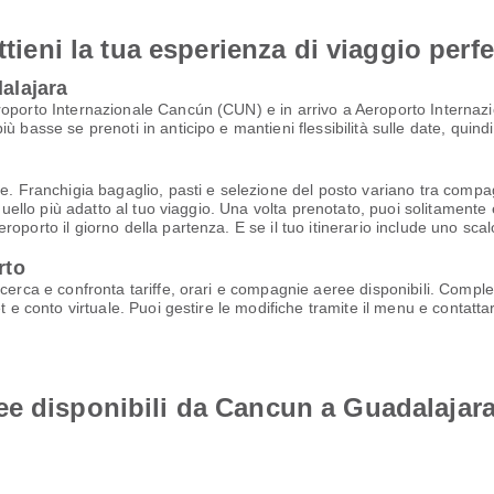
ttieni la tua esperienza di viaggio perfe
dalajara
roporto Internazionale Cancún (CUN) e in arrivo a Aeroporto Internaz
ù basse se prenoti in anticipo e mantieni flessibilità sulle date, quind
e. Franchigia bagaglio, pasti e selezione del posto variano tra compagn
quello più adatto al tuo viaggio. Una volta prenotato, puoi solitamente e
oporto il giorno della partenza. E se il tuo itinerario include uno scal
rto
icerca e confronta tariffe, orari e compagnie aeree disponibili. Compl
t e conto virtuale. Puoi gestire le modifiche tramite il menu e contatta
ee disponibili da Cancun a Guadalajar