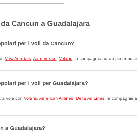
 da Cancun a Guadalajara
polari per i voli da Cancun?
con
Viva Aerobus
,
Aeromexico
,
Volaris
, le compagnie aeree più popolari
olari per i voli per Guadalajara?
jara vola con
Volaris
,
American Airlines
,
Delta Air Lines
, le compagnie 
un a Guadalajara?