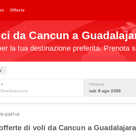
ni
Offerte
ici da Cancun a Guadalaja
per la tua destinazione preferita. Prenota s
y
A
Partenza
sab 8 ago 2026
9:29 GMT+0
 offerte di voli da Cancun a Guadalajara