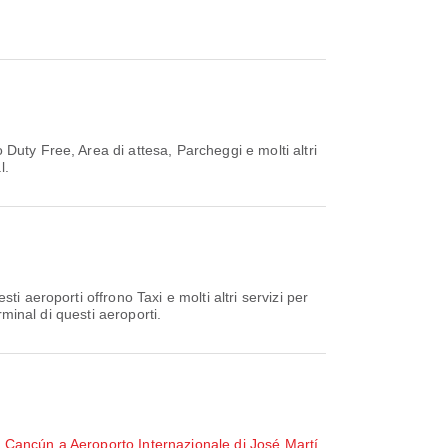
Duty Free, Area di attesa, Parcheggi e molti altri
l.
ti aeroporti offrono Taxi e molti altri servizi per
rminal di questi aeroporti.
e Cancún a Aeroporto Internazionale di José Martí
,