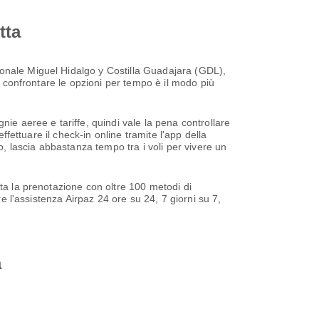
tta
ionale Miguel Hidalgo y Costilla Guadajara (GDL),
i confrontare le opzioni per tempo è il modo più
ie aeree e tariffe, quindi vale la pena controllare
ffettuare il check-in online tramite l'app della
o, lascia abbastanza tempo tra i voli per vivere un
eta la prenotazione con oltre 100 metodi di
re l'assistenza Airpaz 24 ore su 24, 7 giorni su 7,
a