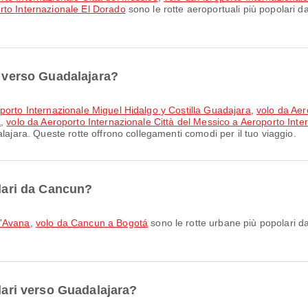
rto Internazionale El Dorado
sono le rotte aeroportuali più popolari 
i verso Guadalajara?
oporto Internazionale Miguel Hidalgo y Costilla Guadajara
,
volo da Aer
a
,
volo da Aeroporto Internazionale Città del Messico a Aeroporto Inte
lajara. Queste rotte offrono collegamenti comodi per il tuo viaggio.
olari da Cancun?
L'Avana
,
volo da Cancun a Bogotá
sono le rotte urbane più popolari d
olari verso Guadalajara?