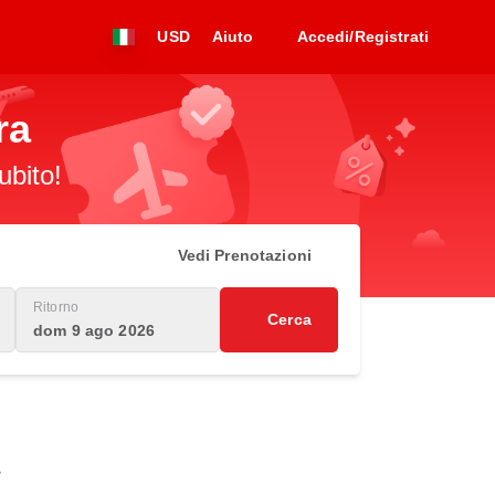
USD
Aiuto
Accedi/Registrati
ra
ubito!
Vedi Prenotazioni
Ritorno
Cerca
dom 9 ago 2026