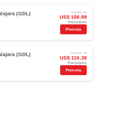
A partire da
lajara (GDL)
US$ 108.99
Prezzo/pers
Prenota
A partire da
lajara (GDL)
US$ 116.39
Prezzo/pers
Prenota