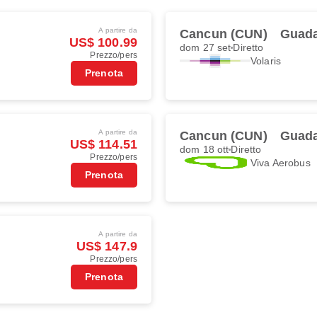
A partire da
Cancun (CUN)
Guada
US$ 100.99
dom 27 set
Diretto
Prezzo/pers
Volaris
Prenota
A partire da
Cancun (CUN)
Guada
US$ 114.51
dom 18 ott
Diretto
Prezzo/pers
Viva Aerobus
Prenota
A partire da
US$ 147.9
Prezzo/pers
Prenota