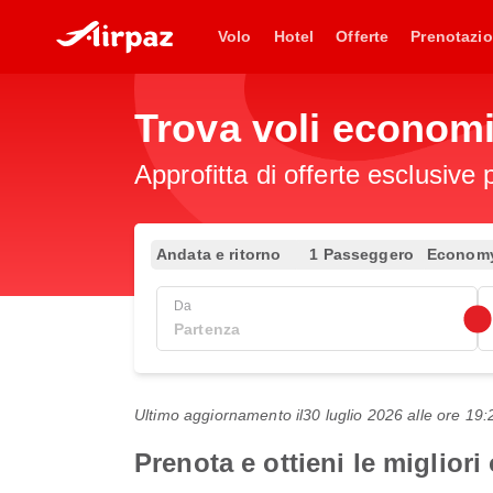
Volo
Hotel
Offerte
Prenotazio
Trova voli econom
Approfitta di offerte esclusive 
Andata e ritorno
1 Passeggero
Econom
Da
Ultimo aggiornamento il
30 luglio 2026 alle ore 1
Prenota e ottieni le migliori