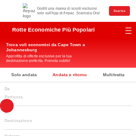
Goditi una marea di sconti esclusivi
Scarica
solo sull'App di Airpaz. Scaricala Ora!
Rotte Economiche Più Popolari
Trova voli economici da Cape Town a
Johannesburg
Approfitta di offerte esclusive per la tua
destinazione preferita. Prenota subito!
Solo andata
Andata e ritorno
Multitratta
Da
Partenza
A
Destinazione