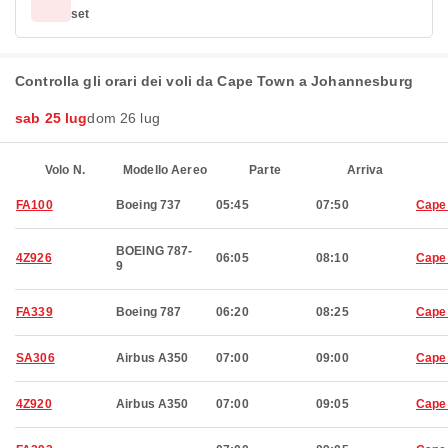
set
Controlla gli orari dei voli da Cape Town a Johannesburg
sab 25 lug
dom 26 lug
Volo N.
Modello Aereo
Parte
Arriva
FA100
Boeing 737
05:45
07:50
Cape
BOEING 787-
4Z926
06:05
08:10
Cape
9
FA339
Boeing 787
06:20
08:25
Cape
SA306
Airbus A350
07:00
09:00
Cape
4Z920
Airbus A350
07:00
09:05
Cape