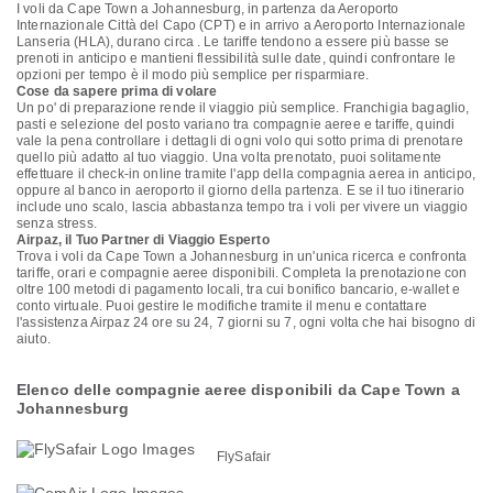
I voli da Cape Town a Johannesburg, in partenza da Aeroporto
Internazionale Città del Capo (CPT) e in arrivo a Aeroporto Internazionale
Lanseria (HLA), durano circa . Le tariffe tendono a essere più basse se
prenoti in anticipo e mantieni flessibilità sulle date, quindi confrontare le
opzioni per tempo è il modo più semplice per risparmiare.
Cose da sapere prima di volare
Un po' di preparazione rende il viaggio più semplice. Franchigia bagaglio,
pasti e selezione del posto variano tra compagnie aeree e tariffe, quindi
vale la pena controllare i dettagli di ogni volo qui sotto prima di prenotare
quello più adatto al tuo viaggio. Una volta prenotato, puoi solitamente
effettuare il check-in online tramite l'app della compagnia aerea in anticipo,
oppure al banco in aeroporto il giorno della partenza. E se il tuo itinerario
include uno scalo, lascia abbastanza tempo tra i voli per vivere un viaggio
senza stress.
Airpaz, il Tuo Partner di Viaggio Esperto
Trova i voli da Cape Town a Johannesburg in un'unica ricerca e confronta
tariffe, orari e compagnie aeree disponibili. Completa la prenotazione con
oltre 100 metodi di pagamento locali, tra cui bonifico bancario, e-wallet e
conto virtuale. Puoi gestire le modifiche tramite il menu e contattare
l'assistenza Airpaz 24 ore su 24, 7 giorni su 7, ogni volta che hai bisogno di
aiuto.
Elenco delle compagnie aeree disponibili da Cape Town a
Johannesburg
FlySafair