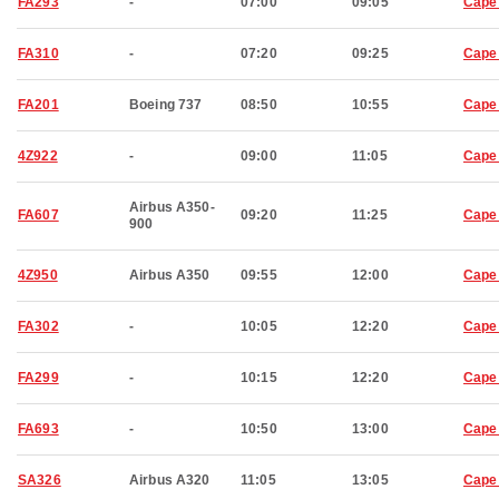
FA293
-
07:00
09:05
Cape
FA310
-
07:20
09:25
Cape
FA201
Boeing 737
08:50
10:55
Cape
4Z922
-
09:00
11:05
Cape
Airbus A350-
FA607
09:20
11:25
Cape
900
4Z950
Airbus A350
09:55
12:00
Cape
FA302
-
10:05
12:20
Cape
FA299
-
10:15
12:20
Cape
FA693
-
10:50
13:00
Cape
SA326
Airbus A320
11:05
13:05
Cape