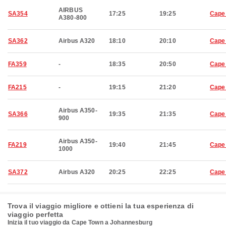
AIRBUS
SA354
17:25
19:25
Cape
A380-800
SA362
Airbus A320
18:10
20:10
Cape
FA359
-
18:35
20:50
Cape
FA215
-
19:15
21:20
Cape
Airbus A350-
SA366
19:35
21:35
Cape
900
Airbus A350-
FA219
19:40
21:45
Cape
1000
SA372
Airbus A320
20:25
22:25
Cape
Trova il viaggio migliore e ottieni la tua esperienza di
viaggio perfetta
Inizia il tuo viaggio da Cape Town a Johannesburg