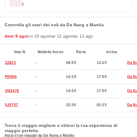
1
Controlla gli orari dei voli da Da Nang a Manila
dom 9 ago
lun 10 ago
mar 11 ago
mer 12 ago
Volo N.
Modello Aereo
Parte
Arriva
Z2823
-
08:55
12:25
Da N
PR586
-
14:10
17:55
Da N
VN3476
-
14:10
17:55
Da N
5J5757
-
22:30
02:15
Da N
Trova il viaggio migliore e ottieni la tua esperienza di
viaggio perfetta
Inizia il tuo viaggio da Da Nang a Manila