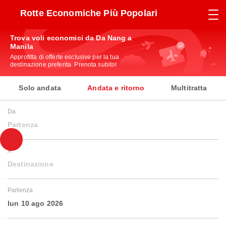
Rotte Economiche Più Popolari
Trova voli economici da Da Nang a
Manila
Approfitta di offerte esclusive per la tua
destinazione preferita. Prenota subito!
Solo andata
Andata e ritorno
Multitratta
Da
Partenza
A
Destinazione
Partenza
lun 10 ago 2026