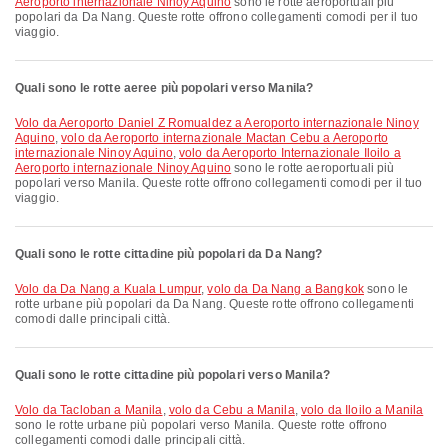
Aeroporto internazionale Ninoy Aquino
sono le rotte aeroportuali più
popolari da Da Nang. Queste rotte offrono collegamenti comodi per il tuo
viaggio.
Quali sono le rotte aeree più popolari verso Manila?
volo da Aeroporto Daniel Z Romualdez a Aeroporto internazionale Ninoy
Aquino
,
volo da Aeroporto internazionale Mactan Cebu a Aeroporto
internazionale Ninoy Aquino
,
volo da Aeroporto Internazionale Iloilo a
Aeroporto internazionale Ninoy Aquino
sono le rotte aeroportuali più
popolari verso Manila. Queste rotte offrono collegamenti comodi per il tuo
viaggio.
Quali sono le rotte cittadine più popolari da Da Nang?
volo da Da Nang a Kuala Lumpur
,
volo da Da Nang a Bangkok
sono le
rotte urbane più popolari da Da Nang. Queste rotte offrono collegamenti
comodi dalle principali città.
Quali sono le rotte cittadine più popolari verso Manila?
volo da Tacloban a Manila
,
volo da Cebu a Manila
,
volo da Iloilo a Manila
sono le rotte urbane più popolari verso Manila. Queste rotte offrono
collegamenti comodi dalle principali città.