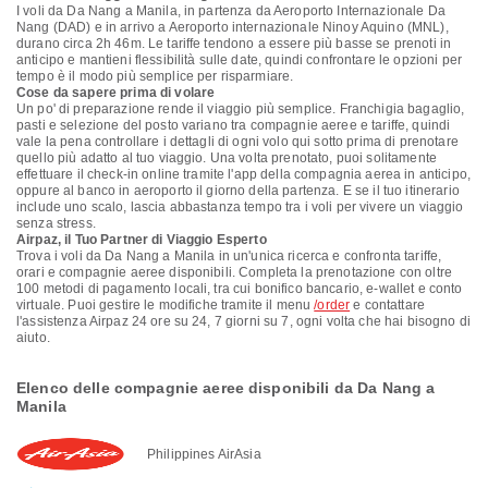
I voli da Da Nang a Manila, in partenza da Aeroporto Internazionale Da
Nang (DAD) e in arrivo a Aeroporto internazionale Ninoy Aquino (MNL),
durano circa 2h 46m. Le tariffe tendono a essere più basse se prenoti in
anticipo e mantieni flessibilità sulle date, quindi confrontare le opzioni per
tempo è il modo più semplice per risparmiare.
Cose da sapere prima di volare
Un po' di preparazione rende il viaggio più semplice. Franchigia bagaglio,
pasti e selezione del posto variano tra compagnie aeree e tariffe, quindi
vale la pena controllare i dettagli di ogni volo qui sotto prima di prenotare
quello più adatto al tuo viaggio. Una volta prenotato, puoi solitamente
effettuare il check-in online tramite l'app della compagnia aerea in anticipo,
oppure al banco in aeroporto il giorno della partenza. E se il tuo itinerario
include uno scalo, lascia abbastanza tempo tra i voli per vivere un viaggio
senza stress.
Airpaz, il Tuo Partner di Viaggio Esperto
Trova i voli da Da Nang a Manila in un'unica ricerca e confronta tariffe,
orari e compagnie aeree disponibili. Completa la prenotazione con oltre
100 metodi di pagamento locali, tra cui bonifico bancario, e-wallet e conto
virtuale. Puoi gestire le modifiche tramite il menu
/order
e contattare
l'assistenza Airpaz 24 ore su 24, 7 giorni su 7, ogni volta che hai bisogno di
aiuto.
Elenco delle compagnie aeree disponibili da Da Nang a
Manila
Philippines AirAsia