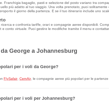
e. Franchigia bagaglio, pasti e selezione del posto variano tra compagn
quello più adatto al tuo viaggio. Una volta prenotato, puoi solitamente e
oporto il giorno della partenza. E se il tuo itinerario include uno scal
rto
ricerca e confronta tariffe, orari e compagnie aeree disponibili. Comp
t e conto virtuale. Puoi gestire le modifiche tramite il menu e contatta
o da George a Johannesburg
polari per i voli da George?
con
FlySafair
,
CemAir
, le compagnie aeree più popolari per le partenze 
polari per i voli per Johannesburg?