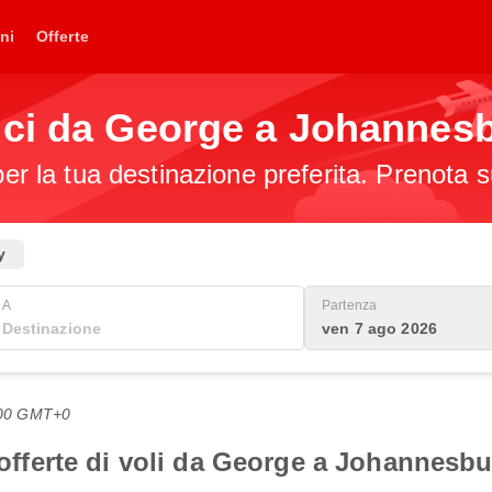
ni
Offerte
ici da George a Johannes
per la tua destinazione preferita. Prenota s
y
A
Partenza
ven 7 ago 2026
8:00 GMT+0
i offerte di voli da George a Johannesb