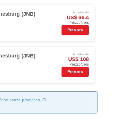
A partire da
nesburg (JNB)
US$ 66.4
Prezzo/pers
Prenota
A partire da
nesburg (JNB)
US$ 108
Prezzo/pers
Prenota
fiche senza preavviso. Ci