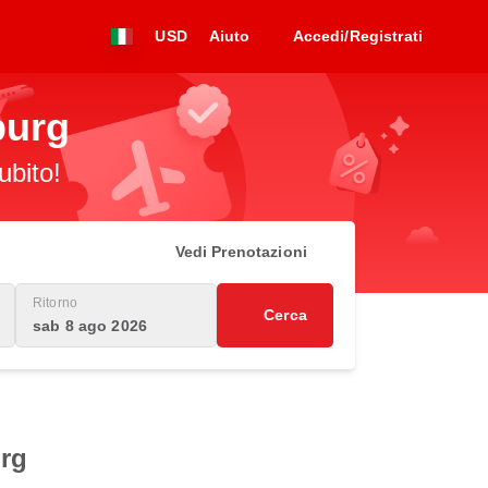
USD
Aiuto
Accedi/Registrati
burg
ubito!
Vedi Prenotazioni
Ritorno
Cerca
sab 8 ago 2026
urg