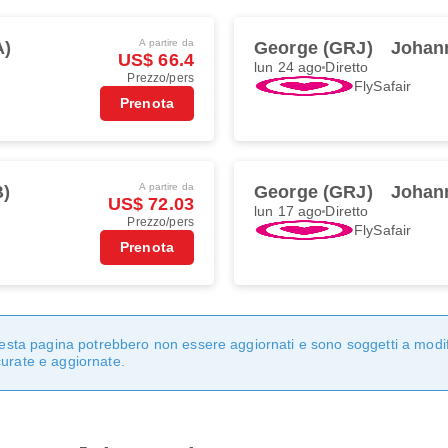
A partire da
A)
George (GRJ)
Johan
US$ 66.4
lun 24 ago
Diretto
Prezzo/pers
FlySafair
Prenota
A partire da
B)
George (GRJ)
Johan
US$ 72.03
lun 17 ago
Diretto
Prezzo/pers
FlySafair
Prenota
questa pagina potrebbero non essere aggiornati e sono soggetti a modi
curate e aggiornate.