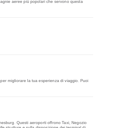
pagnie aeree più popolari che servono questa
 per migliorare la tua esperienza di viaggio. Puoi
nnesburg. Questi aeroporti offrono Taxi, Negozio
lle strutture e sulla disposizione dei terminal di