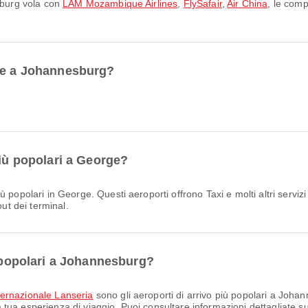
esburg vola con
LAM Mozambique Airlines
,
FlySafair
,
Air China
, le com
rge a Johannesburg?
più popolari a George?
ù popolari in George. Questi aeroporti offrono Taxi e molti altri servizi
out dei terminal.
ù popolari a Johannesburg?
ternazionale Lanseria
sono gli aeroporti di arrivo più popolari a Joha
la tua esperienza di viaggio. Puoi consultare informazioni dettagliate su