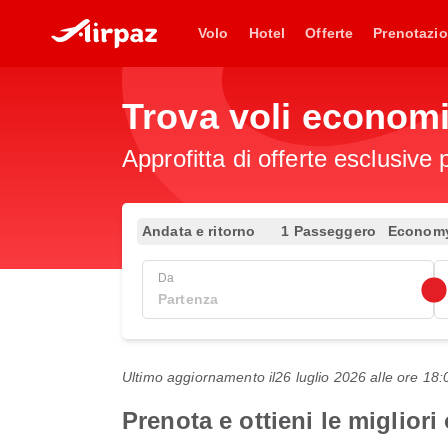
Volo
Hotel
Offerte
Prenotazio
Trova voli econom
Approfitta di offerte esclusive 
Andata e ritorno
1 Passeggero
Econom
Da
Ultimo aggiornamento il
26 luglio 2026 alle ore 1
Prenota e ottieni le miglior