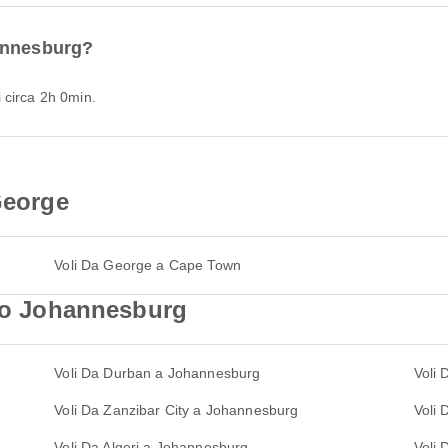
hannesburg?
 circa 2h 0min.
George
Voli Da George a Cape Town
rso Johannesburg
Voli Da Durban a Johannesburg
Voli
Voli Da Zanzibar City a Johannesburg
Voli 
Voli Da Algeri a Johannesburg
Voli 