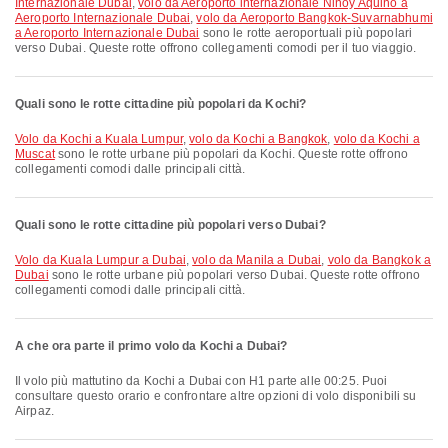
Internazionale Dubai
,
volo da Aeroporto internazionale Ninoy Aquino a
Aeroporto Internazionale Dubai
,
volo da Aeroporto Bangkok-Suvarnabhumi
a Aeroporto Internazionale Dubai
sono le rotte aeroportuali più popolari
verso Dubai. Queste rotte offrono collegamenti comodi per il tuo viaggio.
Quali sono le rotte cittadine più popolari da Kochi?
volo da Kochi a Kuala Lumpur
,
volo da Kochi a Bangkok
,
volo da Kochi a
Muscat
sono le rotte urbane più popolari da Kochi. Queste rotte offrono
collegamenti comodi dalle principali città.
Quali sono le rotte cittadine più popolari verso Dubai?
volo da Kuala Lumpur a Dubai
,
volo da Manila a Dubai
,
volo da Bangkok a
Dubai
sono le rotte urbane più popolari verso Dubai. Queste rotte offrono
collegamenti comodi dalle principali città.
A che ora parte il primo volo da Kochi a Dubai?
Il volo più mattutino da Kochi a Dubai con H1 parte alle 00:25. Puoi
consultare questo orario e confrontare altre opzioni di volo disponibili su
Airpaz.