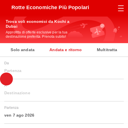
Rotte Economiche Più Popolari
Trova voli economici da Kochi a
Dubai
Approfitta di offerte esclusive per la tua
destinazione preferita. Prenota subito!
Solo andata
Andata e ritorno
Multitratta
Da
Partenza
A
Destinazione
Partenza
ven 7 ago 2026