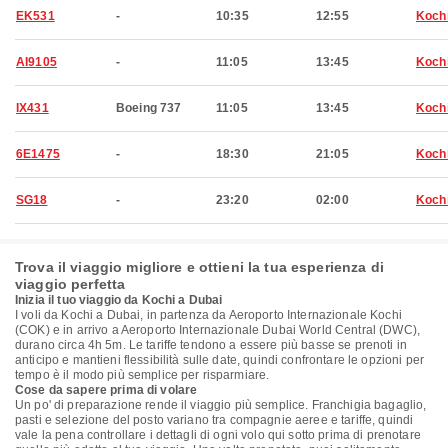
EK531
-
10:35
12:55
Koch
AI9105
-
11:05
13:45
Koch
IX431
Boeing 737
11:05
13:45
Koch
6E1475
-
18:30
21:05
Koch
SG18
-
23:20
02:00
Koch
Trova il viaggio migliore e ottieni la tua esperienza di
viaggio perfetta
Inizia il tuo viaggio da Kochi a Dubai
I voli da Kochi a Dubai, in partenza da Aeroporto Internazionale Kochi
(COK) e in arrivo a Aeroporto Internazionale Dubai World Central (DWC),
durano circa 4h 5m. Le tariffe tendono a essere più basse se prenoti in
anticipo e mantieni flessibilità sulle date, quindi confrontare le opzioni per
tempo è il modo più semplice per risparmiare.
Cose da sapere prima di volare
Un po' di preparazione rende il viaggio più semplice. Franchigia bagaglio,
pasti e selezione del posto variano tra compagnie aeree e tariffe, quindi
vale la pena controllare i dettagli di ogni volo qui sotto prima di prenotare