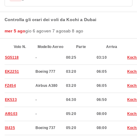
Controlla gli orari dei voli da Kochi a Dubai
mer 5 ago
gio 6 ago
ven 7 ago
sab 8 ago
Volo N.
Modello Aereo
Parte
Arriva
SG5118
-
00:25
03:10
Koch
EK2251
Boeing 777
03:20
06:05
Koch
FZ454
Airbus A380
03:20
06:05
Koch
EK533
-
04:30
06:50
Koch
AI9103
-
05:20
08:00
Koch
IX435
Boeing 737
05:20
08:00
Koch