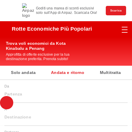
Goditi una marea di sconti esclusivi
Scarica
solo sull'App di Airpaz. Scaricala Ora!
Rotte Economiche Più Popolari
Trova voli economici da Kota
Kinabalu a Penang
Approfitta di offerte esclusive per la tua
destinazione preferita. Prenota subito!
Solo andata
Andata e ritorno
Multitratta
Da
Partenza
A
Destinazione