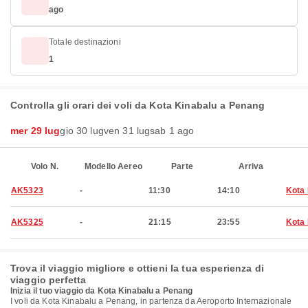
ago
Totale destinazioni
1
Controlla gli orari dei voli da Kota Kinabalu a Penang
mer 29 lug
gio 30 lug
ven 31 lug
sab 1 ago
Volo N.
Modello Aereo
Parte
Arriva
AK5323
-
11:30
14:10
Kota 
AK5325
-
21:15
23:55
Kota 
Trova il viaggio migliore e ottieni la tua esperienza di
viaggio perfetta
Inizia il tuo viaggio da Kota Kinabalu a Penang
I voli da Kota Kinabalu a Penang, in partenza da Aeroporto Internazionale