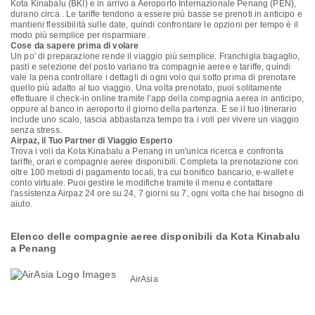
Kota Kinabalu (BKI) e in arrivo a Aeroporto Internazionale Penang (PEN),
durano circa . Le tariffe tendono a essere più basse se prenoti in anticipo e
mantieni flessibilità sulle date, quindi confrontare le opzioni per tempo è il
modo più semplice per risparmiare.
Cose da sapere prima di volare
Un po' di preparazione rende il viaggio più semplice. Franchigia bagaglio,
pasti e selezione del posto variano tra compagnie aeree e tariffe, quindi
vale la pena controllare i dettagli di ogni volo qui sotto prima di prenotare
quello più adatto al tuo viaggio. Una volta prenotato, puoi solitamente
effettuare il check-in online tramite l'app della compagnia aerea in anticipo,
oppure al banco in aeroporto il giorno della partenza. E se il tuo itinerario
include uno scalo, lascia abbastanza tempo tra i voli per vivere un viaggio
senza stress.
Airpaz, il Tuo Partner di Viaggio Esperto
Trova i voli da Kota Kinabalu a Penang in un'unica ricerca e confronta
tariffe, orari e compagnie aeree disponibili. Completa la prenotazione con
oltre 100 metodi di pagamento locali, tra cui bonifico bancario, e-wallet e
conto virtuale. Puoi gestire le modifiche tramite il menu e contattare
l'assistenza Airpaz 24 ore su 24, 7 giorni su 7, ogni volta che hai bisogno di
aiuto.
Elenco delle compagnie aeree disponibili da Kota Kinabalu
a Penang
AirAsia