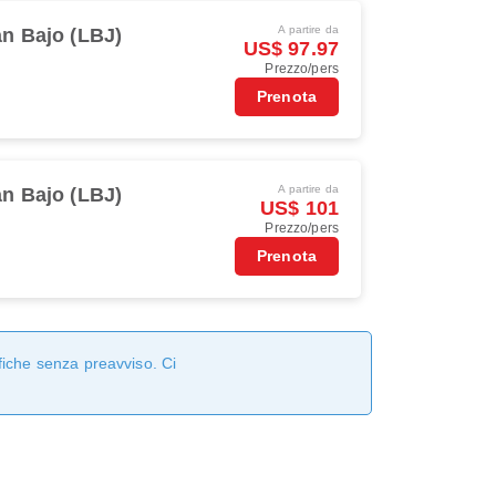
A partire da
n Bajo (LBJ)
US$ 97.97
Prezzo/pers
Prenota
A partire da
n Bajo (LBJ)
US$ 101
Prezzo/pers
Prenota
fiche senza preavviso. Ci