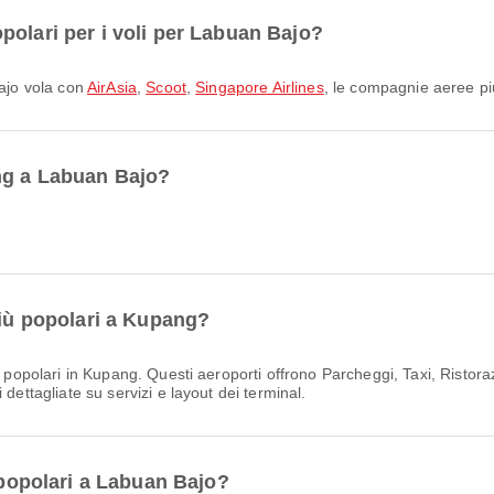
polari per i voli per Labuan Bajo?
Bajo vola con
AirAsia
,
Scoot
,
Singapore Airlines
, le compagnie aeree pi
ang a Labuan Bajo?
più popolari a Kupang?
 popolari in Kupang. Questi aeroporti offrono Parcheggi, Taxi, Ristorazio
dettagliate su servizi e layout dei terminal.
ù popolari a Labuan Bajo?