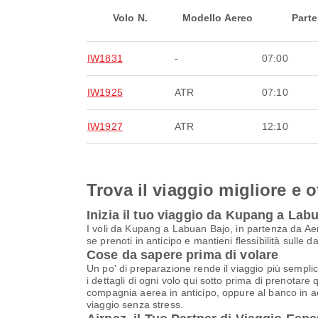
Volo N.
Modello Aereo
Parte
IW1831
-
07:00
IW1925
ATR
07:10
IW1927
ATR
12:10
Trova il viaggio migliore e o
Inizia il tuo viaggio da Kupang a Lab
I voli da Kupang a Labuan Bajo, in partenza da Ae
se prenoti in anticipo e mantieni flessibilità sulle
Cose da sapere prima di volare
Un po' di preparazione rende il viaggio più semplic
i dettagli di ogni volo qui sotto prima di prenotare 
compagnia aerea in anticipo, oppure al banco in aer
viaggio senza stress.