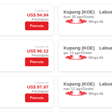
A partire da
Kupang (KOE)
Labua
US$ 94.94
dom 30 ago
Diretto
Prezzo/pers
Wings Air
Prenota
A partire da
Kupang (KOE)
Labua
US$ 96.12
gio 13 ago
Diretto
Prezzo/pers
Wings Air
Prenota
A partire da
Kupang (KOE)
Labua
US$ 97.97
mer 12 ago
Diretto
Prezzo/pers
Wings Air
Prenota