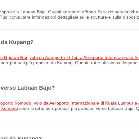
 popolari a Labuan Bajo. Questi aeroporti offrono Servizio bancario/ba
Puoi consultare informazioni dettagliate sulle strutture e sulla disposiz
ri da Kupang?
ale Ngurah Rai
,
volo da Aeroporto El Tari a Aeroporto Internazionale 
 aeroportuali più popolari da Kupang. Queste rotte offrono collegament
ri verso Labuan Bajo?
eroporto Komodo
,
volo da Aeroporto Internazionale di Kuala Lumpur 
to Komodo
sono le rotte aeroportuali più popolari verso Labuan Bajo. Q
olari da Kupang?