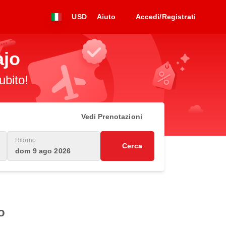
USD
Aiuto
Accedi/Registrati
ajo
ubito!
Vedi Prenotazioni
Ritorno
Cerca
dom 9 ago 2026
o