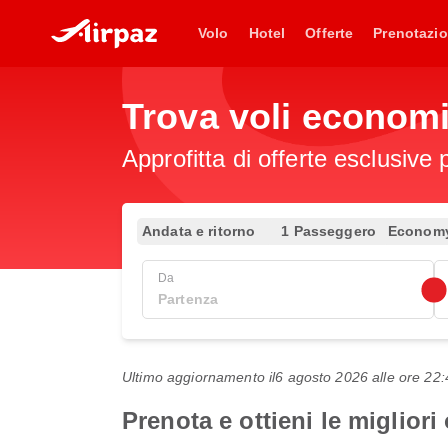
Volo
Hotel
Offerte
Prenotazio
Trova voli econom
Approfitta di offerte esclusive 
Andata e ritorno
1 Passeggero
Econom
Da
Ultimo aggiornamento il
6 agosto 2026 alle ore 2
Prenota e ottieni le miglior