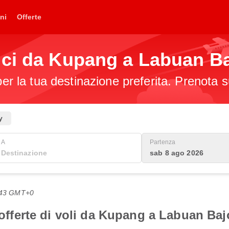
ni
Offerte
ici da Kupang a Labuan B
per la tua destinazione preferita. Prenota s
y
A
Partenza
sab 8 ago 2026
2:43 GMT+0
i offerte di voli da Kupang a Labuan Baj