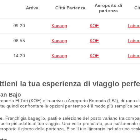
Aeroporto di
Arriva
Città Partenza
Ci
partenza
09:20
Kupang
KOE
Labua
08:55
Kupang
KOE
Labua
14:20
Kupang
KOE
Labua
ttieni la tua esperienza di viaggio perfe
uan Bajo
roporto El Tari (KOE) e in arrivo a Aeroporto Komodo (LBJ), durano ci
 date, quindi confrontare le opzioni per tempo è il modo più semplice pe
e. Franchigia bagaglio, pasti e selezione del posto variano tra compagn
quello più adatto al tuo viaggio. Una volta prenotato, puoi solitamente e
oporto il giorno della partenza. E se il tuo itinerario include uno scal