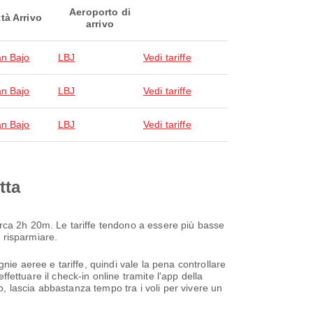
Aeroporto di
ttà Arrivo
arrivo
n Bajo
LBJ
Vedi tariffe
n Bajo
LBJ
Vedi tariffe
n Bajo
LBJ
Vedi tariffe
tta
rca 2h 20m. Le tariffe tendono a essere più basse
r risparmiare.
ie aeree e tariffe, quindi vale la pena controllare
ffettuare il check-in online tramite l'app della
o, lascia abbastanza tempo tra i voli per vivere un