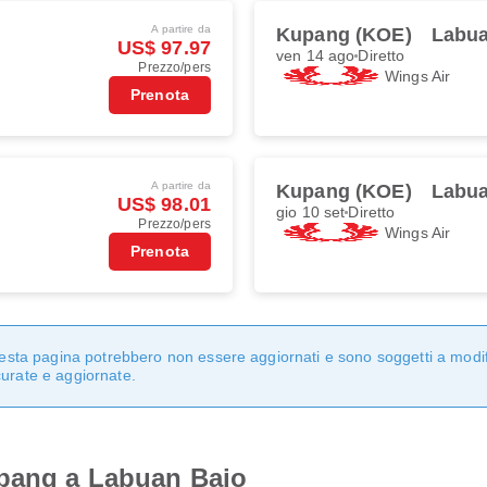
A partire da
Kupang (KOE)
Labua
US$ 97.97
ven 14 ago
Diretto
Prezzo/pers
Wings Air
Prenota
A partire da
Kupang (KOE)
Labua
US$ 98.01
gio 10 set
Diretto
Prezzo/pers
Wings Air
Prenota
questa pagina potrebbero non essere aggiornati e sono soggetti a modi
curate e aggiornate.
upang a Labuan Bajo