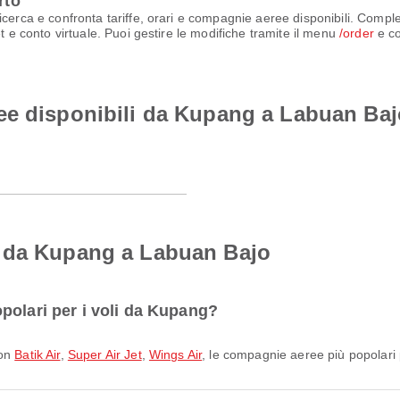
rto
icerca e confronta tariffe, orari e compagnie aeree disponibili. Compl
t e conto virtuale. Puoi gestire le modifiche tramite il menu
/order
e co
ee disponibili da Kupang a Labuan Baj
o da Kupang a Labuan Bajo
polari per i voli da Kupang?
con
Batik Air
,
Super Air Jet
,
Wings Air
, le compagnie aeree più popolari 