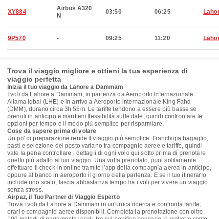
Airbus A320
XY884
03:50
06:25
Laho
N
9P570
-
09:25
11:20
Laho
Trova il viaggio migliore e ottieni la tua esperienza di
viaggio perfetta
Inizia il tuo viaggio da Lahore a Dammam
I voli da Lahore a Dammam, in partenza da Aeroporto Internazionale
Allama Iqbal (LHE) e in arrivo a Aeroporto internazionale King Fahd
(DMM), durano circa 3h 55m. Le tariffe tendono a essere più basse se
prenoti in anticipo e mantieni flessibilità sulle date, quindi confrontare le
opzioni per tempo è il modo più semplice per risparmiare.
Cose da sapere prima di volare
Un po' di preparazione rende il viaggio più semplice. Franchigia bagaglio,
pasti e selezione del posto variano tra compagnie aeree e tariffe, quindi
vale la pena controllare i dettagli di ogni volo qui sotto prima di prenotare
quello più adatto al tuo viaggio. Una volta prenotato, puoi solitamente
effettuare il check-in online tramite l'app della compagnia aerea in anticipo,
oppure al banco in aeroporto il giorno della partenza. E se il tuo itinerario
include uno scalo, lascia abbastanza tempo tra i voli per vivere un viaggio
senza stress.
Airpaz, il Tuo Partner di Viaggio Esperto
Trova i voli da Lahore a Dammam in un'unica ricerca e confronta tariffe,
orari e compagnie aeree disponibili. Completa la prenotazione con oltre