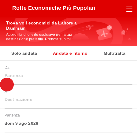
Rotte Economiche Più Popolari
Trova voli economici da Lahore a
Dammam
Approfitta di offerte esclusive per la tua
destinazione preferita. Prenota subito!
Solo andata
Andata e ritorno
Multitratta
Da
Partenza
A
Destinazione
Partenza
dom 9 ago 2026