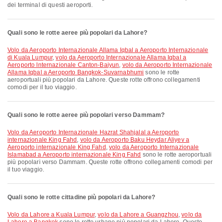
dei terminal di questi aeroporti.
Quali sono le rotte aeree più popolari da Lahore?
volo da Aeroporto Internazionale Allama Iqbal a Aeroporto Internazionale
di Kuala Lumpur
,
volo da Aeroporto Internazionale Allama Iqbal a
Aeroporto Internazionale Canton-Baiyun
,
volo da Aeroporto Internazionale
Allama Iqbal a Aeroporto Bangkok-Suvarnabhumi
sono le rotte
aeroportuali più popolari da Lahore. Queste rotte offrono collegamenti
comodi per il tuo viaggio.
Quali sono le rotte aeree più popolari verso Dammam?
volo da Aeroporto Internazionale Hazrat Shahjalal a Aeroporto
internazionale King Fahd
,
volo da Aeroporto Baku Heydar Aliyev a
Aeroporto internazionale King Fahd
,
volo da Aeroporto Internazionale
Islamabad a Aeroporto internazionale King Fahd
sono le rotte aeroportuali
più popolari verso Dammam. Queste rotte offrono collegamenti comodi per
il tuo viaggio.
Quali sono le rotte cittadine più popolari da Lahore?
volo da Lahore a Kuala Lumpur
,
volo da Lahore a Guangzhou
,
volo da