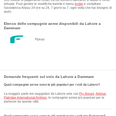
100 metodi di pagamento locali, tra cui bonifico bancario, e-wallet e conto
virtuale. Puoi gestire le modifiche tramite il menu
/order
e contattare
l'assistenza Airpaz 24 ore su 24, 7 giorni su 7, ogni volta che hai bisogno di
aiuto.
Elenco delle compagnie aeree disponibili da Lahore a
Dammam
Flynas
Domande frequenti sul volo da Lahore a Dammam
Quali compagnie aeree sono le più popolari per i voli da Lahore?
La maggior parte dei viaggiatori da Lahore vola con
Fly Jinnah
,
Airblue
,
Pakistan International Airlines
, le compagnie aeree più popolari per le
partenze da questa città.