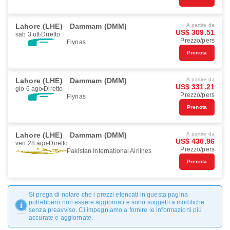
Lahore (LHE)
Dammam (DMM)
A partire da
US$ 309.51
sab 3 ott
Diretto
Prezzo/pers
Flynas
Prenota
Lahore (LHE)
Dammam (DMM)
A partire da
US$ 331.21
gio 6 ago
Diretto
Prezzo/pers
Flynas
Prenota
Lahore (LHE)
Dammam (DMM)
A partire da
US$ 430.96
ven 28 ago
Diretto
Prezzo/pers
Pakistan International Airlines
Prenota
Si prega di notare che i prezzi elencati in questa pagina
potrebbero non essere aggiornati e sono soggetti a modifiche
senza preavviso. Ci impegniamo a fornire le informazioni più
accurate e aggiornate.