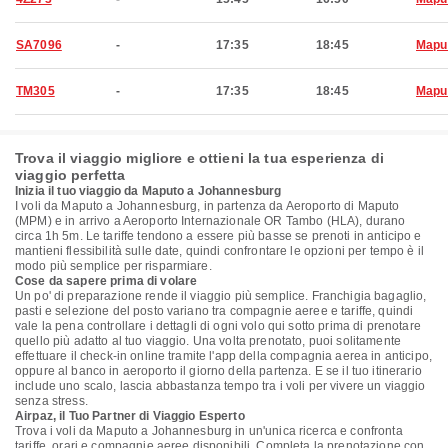
SA7096
-
17:35
18:45
Mapu
TM305
-
17:35
18:45
Mapu
Trova il viaggio migliore e ottieni la tua esperienza di
viaggio perfetta
Inizia il tuo viaggio da Maputo a Johannesburg
I voli da Maputo a Johannesburg, in partenza da Aeroporto di Maputo
(MPM) e in arrivo a Aeroporto Internazionale OR Tambo (HLA), durano
circa 1h 5m. Le tariffe tendono a essere più basse se prenoti in anticipo e
mantieni flessibilità sulle date, quindi confrontare le opzioni per tempo è il
modo più semplice per risparmiare.
Cose da sapere prima di volare
Un po' di preparazione rende il viaggio più semplice. Franchigia bagaglio,
pasti e selezione del posto variano tra compagnie aeree e tariffe, quindi
vale la pena controllare i dettagli di ogni volo qui sotto prima di prenotare
quello più adatto al tuo viaggio. Una volta prenotato, puoi solitamente
effettuare il check-in online tramite l'app della compagnia aerea in anticipo,
oppure al banco in aeroporto il giorno della partenza. E se il tuo itinerario
include uno scalo, lascia abbastanza tempo tra i voli per vivere un viaggio
senza stress.
Airpaz, il Tuo Partner di Viaggio Esperto
Trova i voli da Maputo a Johannesburg in un'unica ricerca e confronta
tariffe, orari e compagnie aeree disponibili. Completa la prenotazione con