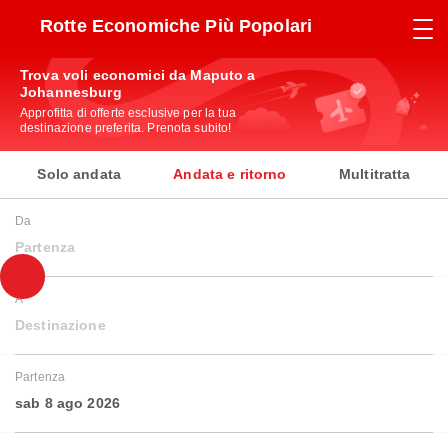
Rotte Economiche Più Popolari
Trova voli economici da Maputo a
Johannesburg
Approfitta di offerte esclusive per la tua
destinazione preferita. Prenota subito!
Solo andata
Andata e ritorno
Multitratta
Da
Partenza
A
Destinazione
Partenza
sab 8 ago 2026