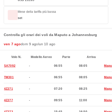
US$ 151.65
Mese della tariffa più bassa
set
Controlla gli orari dei voli da Maputo a Johannesburg
ven 7 ago
dom 9 ago
lun 10 ago
Volo N.
Modello Aereo
Parte
Arriva
SA7092
-
06:55
08:05
Mapu
TM301
-
06:55
08:05
Mapu
4Z271
-
07:20
08:25
Mapu
4Z277
-
09:55
11:00
Mapu
4Z273
-
15:45
16:50
Mapu