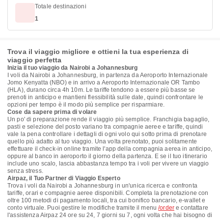
Totale destinazioni
1
Trova il viaggio migliore e ottieni la tua esperienza di
viaggio perfetta
Inizia il tuo viaggio da Nairobi a Johannesburg
I voli da Nairobi a Johannesburg, in partenza da Aeroporto Internazionale
Jomo Kenyatta (NBO) e in arrivo a Aeroporto Internazionale OR Tambo
(HLA), durano circa 4h 10m. Le tariffe tendono a essere più basse se
prenoti in anticipo e mantieni flessibilità sulle date, quindi confrontare le
opzioni per tempo è il modo più semplice per risparmiare.
Cose da sapere prima di volare
Un po' di preparazione rende il viaggio più semplice. Franchigia bagaglio,
pasti e selezione del posto variano tra compagnie aeree e tariffe, quindi
vale la pena controllare i dettagli di ogni volo qui sotto prima di prenotare
quello più adatto al tuo viaggio. Una volta prenotato, puoi solitamente
effettuare il check-in online tramite l'app della compagnia aerea in anticipo,
oppure al banco in aeroporto il giorno della partenza. E se il tuo itinerario
include uno scalo, lascia abbastanza tempo tra i voli per vivere un viaggio
senza stress.
Airpaz, il Tuo Partner di Viaggio Esperto
Trova i voli da Nairobi a Johannesburg in un'unica ricerca e confronta
tariffe, orari e compagnie aeree disponibili. Completa la prenotazione con
oltre 100 metodi di pagamento locali, tra cui bonifico bancario, e-wallet e
conto virtuale. Puoi gestire le modifiche tramite il menu
/order
e contattare
l'assistenza Airpaz 24 ore su 24, 7 giorni su 7, ogni volta che hai bisogno di