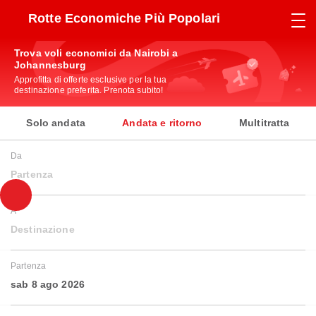
Rotte Economiche Più Popolari
Trova voli economici da Nairobi a
Johannesburg
Approfitta di offerte esclusive per la tua
destinazione preferita. Prenota subito!
Solo andata
Andata e ritorno
Multitratta
Da
Partenza
A
Destinazione
Partenza
sab 8 ago 2026