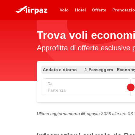
Volo
Hotel
Offerte
Prenotazio
Trova voli econom
Approfitta di offerte esclusive 
Andata e ritorno
1 Passeggero
Econom
Da
Ultimo aggiornamento il
6 agosto 2026 alle ore 0