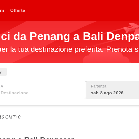
ni
Offerte
ici da Penang a Bali Denp
per la tua destinazione preferita. Prenota s
y
A
Partenza
sab 8 ago 2026
3:16 GMT+0