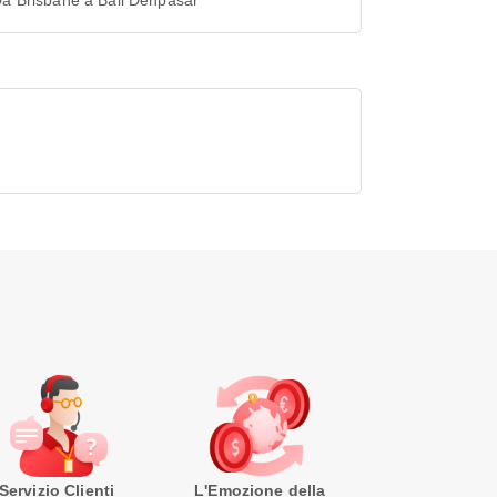
Da Brisbane a Bali Denpasar
Servizio Clienti
L'Emozione della