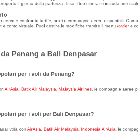
oporto il giorno della partenza. E se il tuo itinerario include uno scal
rto
ricerca e confronta tariffe, orari e compagnie aeree disponibili. Comp
t e conto virtuale. Puoi gestire le modifiche tramite il menu
/order
e co
 da Penang a Bali Denpasar
polari per i voli da Penang?
con
AirAsia
,
Batik Air Malaysia
,
Malaysia Airlines
, le compagnie aeree pi
olari per i voli per Bali Denpasar?
npasar vola con
AirAsia
,
Batik Air Malaysia
,
Indonesia AirAsia
, le compa