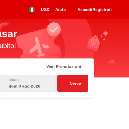
USD
Aiuto
Accedi/Registrati
asar
ubito!
Vedi Prenotazioni
Ritorno
Cerca
dom 9 ago 2026