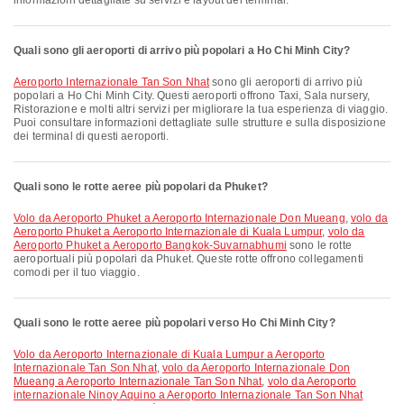
informazioni dettagliate su servizi e layout dei terminal.
Quali sono gli aeroporti di arrivo più popolari a Ho Chi Minh City?
Aeroporto Internazionale Tan Son Nhat
sono gli aeroporti di arrivo più
popolari a Ho Chi Minh City. Questi aeroporti offrono Taxi, Sala nursery,
Ristorazione e molti altri servizi per migliorare la tua esperienza di viaggio.
Puoi consultare informazioni dettagliate sulle strutture e sulla disposizione
dei terminal di questi aeroporti.
Quali sono le rotte aeree più popolari da Phuket?
volo da Aeroporto Phuket a Aeroporto Internazionale Don Mueang
,
volo da
Aeroporto Phuket a Aeroporto Internazionale di Kuala Lumpur
,
volo da
Aeroporto Phuket a Aeroporto Bangkok-Suvarnabhumi
sono le rotte
aeroportuali più popolari da Phuket. Queste rotte offrono collegamenti
comodi per il tuo viaggio.
Quali sono le rotte aeree più popolari verso Ho Chi Minh City?
volo da Aeroporto Internazionale di Kuala Lumpur a Aeroporto
Internazionale Tan Son Nhat
,
volo da Aeroporto Internazionale Don
Mueang a Aeroporto Internazionale Tan Son Nhat
,
volo da Aeroporto
internazionale Ninoy Aquino a Aeroporto Internazionale Tan Son Nhat