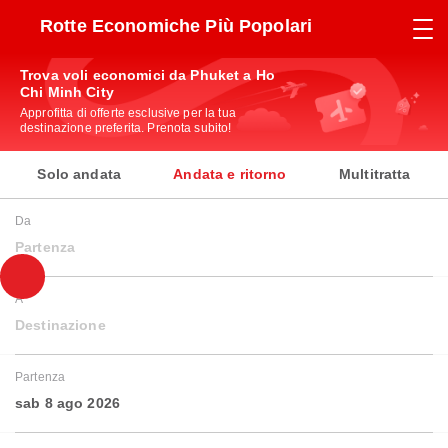
Rotte Economiche Più Popolari
Trova voli economici da Phuket a Ho
Chi Minh City
Approfitta di offerte esclusive per la tua
destinazione preferita. Prenota subito!
Solo andata
Andata e ritorno
Multitratta
Da
Partenza
A
Destinazione
Partenza
sab 8 ago 2026