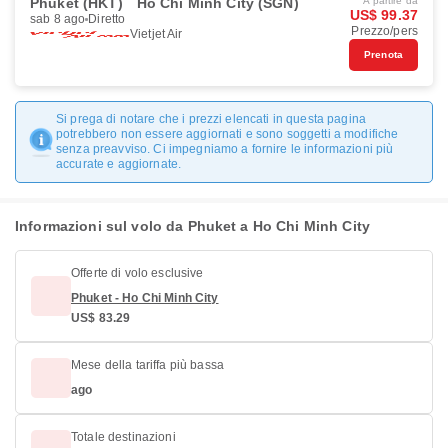
Phuket (HKT)
Ho Chi Minh City (SGN)
A partire da
US$ 99.37
sab 8 ago
Diretto
Prezzo/pers
Vietjet Air
Prenota
Si prega di notare che i prezzi elencati in questa pagina
potrebbero non essere aggiornati e sono soggetti a modifiche
senza preavviso. Ci impegniamo a fornire le informazioni più
accurate e aggiornate.
Informazioni sul volo da Phuket a Ho Chi Minh City
Offerte di volo esclusive
Phuket - Ho Chi Minh City
US$ 83.29
Mese della tariffa più bassa
ago
Totale destinazioni