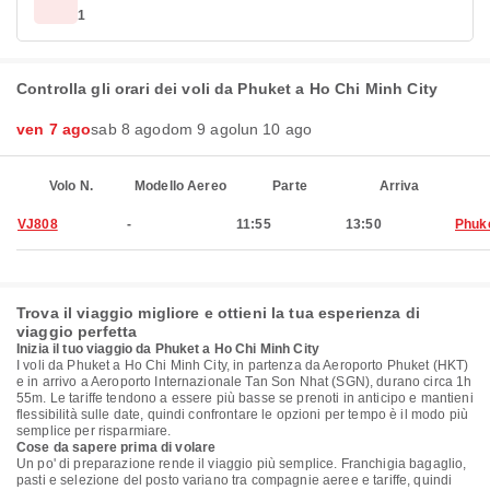
1
Controlla gli orari dei voli da Phuket a Ho Chi Minh City
ven 7 ago
sab 8 ago
dom 9 ago
lun 10 ago
Volo N.
Modello Aereo
Parte
Arriva
VJ808
-
11:55
13:50
Phuk
Trova il viaggio migliore e ottieni la tua esperienza di
viaggio perfetta
Inizia il tuo viaggio da Phuket a Ho Chi Minh City
I voli da Phuket a Ho Chi Minh City, in partenza da Aeroporto Phuket (HKT)
e in arrivo a Aeroporto Internazionale Tan Son Nhat (SGN), durano circa 1h
55m. Le tariffe tendono a essere più basse se prenoti in anticipo e mantieni
flessibilità sulle date, quindi confrontare le opzioni per tempo è il modo più
semplice per risparmiare.
Cose da sapere prima di volare
Un po' di preparazione rende il viaggio più semplice. Franchigia bagaglio,
pasti e selezione del posto variano tra compagnie aeree e tariffe, quindi