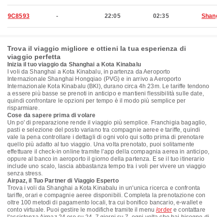
9C8593
-
22:05
02:35
Shan
Trova il viaggio migliore e ottieni la tua esperienza di
viaggio perfetta
Inizia il tuo viaggio da Shanghai a Kota Kinabalu
I voli da Shanghai a Kota Kinabalu, in partenza da Aeroporto
Internazionale Shanghai Hongqiao (PVG) e in arrivo a Aeroporto
Internazionale Kota Kinabalu (BKI), durano circa 4h 23m. Le tariffe tendono
a essere più basse se prenoti in anticipo e mantieni flessibilità sulle date,
quindi confrontare le opzioni per tempo è il modo più semplice per
risparmiare.
Cose da sapere prima di volare
Un po' di preparazione rende il viaggio più semplice. Franchigia bagaglio,
pasti e selezione del posto variano tra compagnie aeree e tariffe, quindi
vale la pena controllare i dettagli di ogni volo qui sotto prima di prenotare
quello più adatto al tuo viaggio. Una volta prenotato, puoi solitamente
effettuare il check-in online tramite l'app della compagnia aerea in anticipo,
oppure al banco in aeroporto il giorno della partenza. E se il tuo itinerario
include uno scalo, lascia abbastanza tempo tra i voli per vivere un viaggio
senza stress.
Airpaz, il Tuo Partner di Viaggio Esperto
Trova i voli da Shanghai a Kota Kinabalu in un'unica ricerca e confronta
tariffe, orari e compagnie aeree disponibili. Completa la prenotazione con
oltre 100 metodi di pagamento locali, tra cui bonifico bancario, e-wallet e
conto virtuale. Puoi gestire le modifiche tramite il menu
/order
e contattare