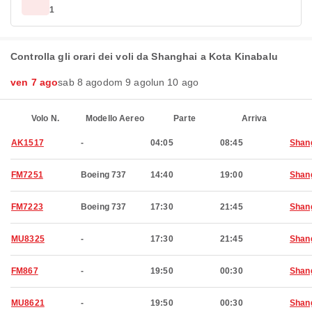
1
Controlla gli orari dei voli da Shanghai a Kota Kinabalu
ven 7 ago
sab 8 ago
dom 9 ago
lun 10 ago
Volo N.
Modello Aereo
Parte
Arriva
AK1517
-
04:05
08:45
Shan
FM7251
Boeing 737
14:40
19:00
Shan
FM7223
Boeing 737
17:30
21:45
Shan
MU8325
-
17:30
21:45
Shan
FM867
-
19:50
00:30
Shan
MU8621
-
19:50
00:30
Shan