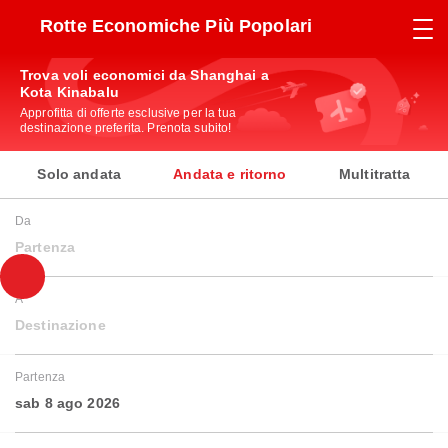
Rotte Economiche Più Popolari
Trova voli economici da Shanghai a
Kota Kinabalu
Approfitta di offerte esclusive per la tua
destinazione preferita. Prenota subito!
Solo andata
Andata e ritorno
Multitratta
Da
Partenza
A
Destinazione
Partenza
sab 8 ago 2026