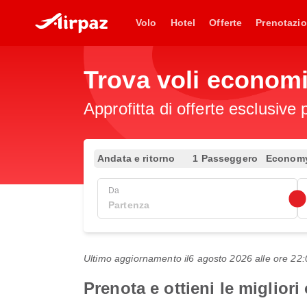
Volo
Hotel
Offerte
Prenotazio
Trova voli econom
Approfitta di offerte esclusive 
Andata e ritorno
1 Passeggero
Econom
Da
Ultimo aggiornamento il
6 agosto 2026 alle ore 2
Prenota e ottieni le miglior