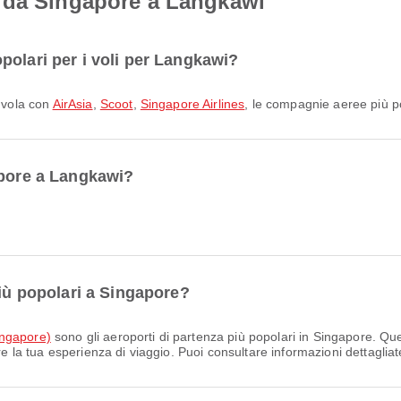
 da Singapore a Langkawi
polari per i voli per Langkawi?
i vola con
AirAsia
,
Scoot
,
Singapore Airlines
, le compagnie aeree più p
apore a Langkawi?
più popolari a Singapore?
ingapore)
sono gli aeroporti di partenza più popolari in Singapore. Que
re la tua esperienza di viaggio. Puoi consultare informazioni dettagliate