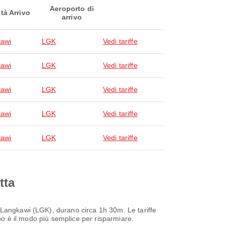
Aeroporto di
ttà Arrivo
arrivo
awi
LGK
Vedi tariffe
awi
LGK
Vedi tariffe
awi
LGK
Vedi tariffe
awi
LGK
Vedi tariffe
awi
LGK
Vedi tariffe
tta
 Langkawi (LGK), durano circa 1h 30m. Le tariffe
mpo è il modo più semplice per risparmiare.