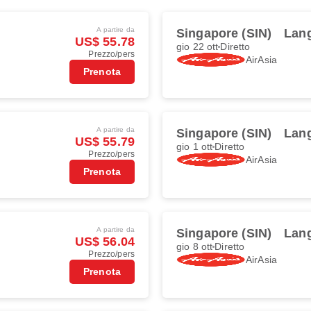
A partire da
Singapore (SIN)
Lan
US$ 55.78
gio 22 ott
Diretto
Prezzo/pers
AirAsia
Prenota
A partire da
Singapore (SIN)
Lan
US$ 55.79
gio 1 ott
Diretto
Prezzo/pers
AirAsia
Prenota
A partire da
Singapore (SIN)
Lan
US$ 56.04
gio 8 ott
Diretto
Prezzo/pers
AirAsia
Prenota