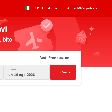
USD
Aiuto
Accedi/Registrati
wi
ubito!
Vedi Prenotazioni
Ritorno
Cerca
lun 10 ago 2026
i