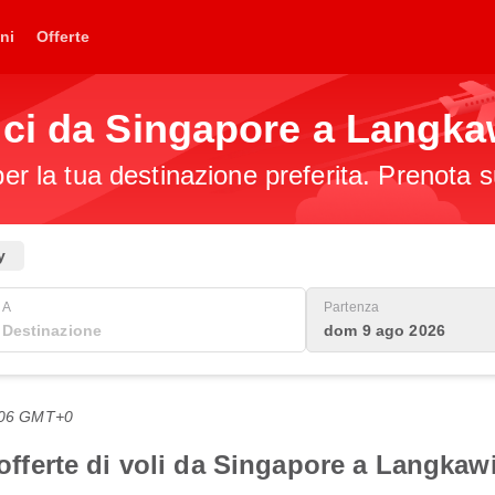
ni
Offerte
ici da Singapore a Langka
per la tua destinazione preferita. Prenota s
y
A
Partenza
dom 9 ago 2026
2:06 GMT+0
i offerte di voli da Singapore a Langkaw