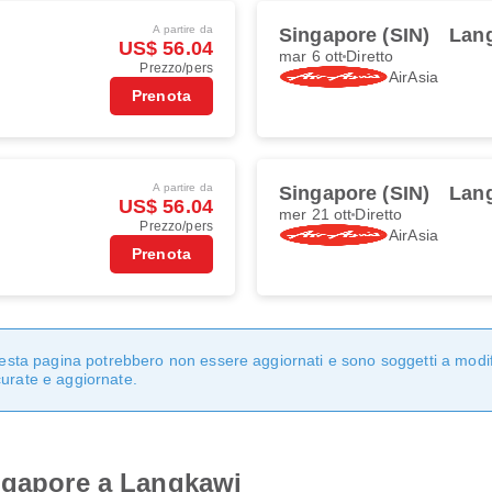
A partire da
Singapore (SIN)
Lan
US$ 56.04
mar 6 ott
Diretto
Prezzo/pers
AirAsia
Prenota
A partire da
Singapore (SIN)
Lan
US$ 56.04
mer 21 ott
Diretto
Prezzo/pers
AirAsia
Prenota
questa pagina potrebbero non essere aggiornati e sono soggetti a modi
curate e aggiornate.
ingapore a Langkawi