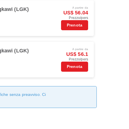
A partire da
gkawi (LGK)
US$ 56.04
Prezzo/pers
Prenota
A partire da
gkawi (LGK)
US$ 56.1
Prezzo/pers
Prenota
fiche senza preavviso. Ci