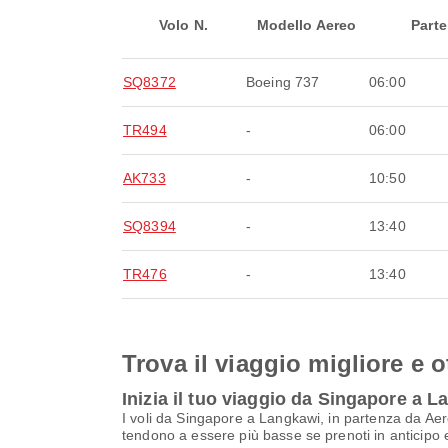
Volo N.
Modello Aereo
Parte
SQ8372
Boeing 737
06:00
TR494
-
06:00
AK733
-
10:50
SQ8394
-
13:40
TR476
-
13:40
Trova il viaggio migliore e o
Inizia il tuo viaggio da Singapore a 
I voli da Singapore a Langkawi, in partenza da Ae
tendono a essere più basse se prenoti in anticipo e