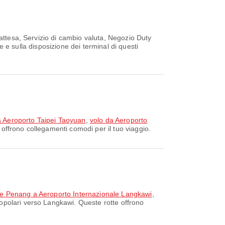
 attesa, Servizio di cambio valuta, Negozio Duty
re e sulla disposizione dei terminal di questi
a Aeroporto Taipei Taoyuan
,
volo da Aeroporto
offrono collegamenti comodi per il tuo viaggio.
le Penang a Aeroporto Internazionale Langkawi
,
popolari verso Langkawi. Queste rotte offrono