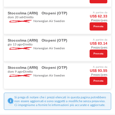
Stoccolma (ARN)
Otopeni (OTP)
A partire da
US$ 62.33
dom 20 set
Diretto
Prezzo/pers
Norwegian Air Sweden
Prenota
Stoccolma (ARN)
Otopeni (OTP)
A partire da
US$ 83.14
gio 13 ago
Diretto
Prezzo/pers
Norwegian Air Sweden
Prenota
Stoccolma (ARN)
Otopeni (OTP)
A partire da
US$ 93.55
dom 9 ago
Diretto
Prezzo/pers
Norwegian Air Sweden
Prenota
Si prega di notare che i prezzi elencati in questa pagina potrebbero
non essere aggiornati e sono soggetti a modifiche senza preavviso.
Ci impegniamo a fornire le informazioni più accurate e aggiornate.