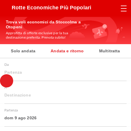
Rotte Economiche Più Popolari
Trova voli economici da Stoccolma a
Otopeni
Approfitta di offerte esclusive per la tua
destinazione preferita. Prenota subito!
Solo andata
Andata e ritorno
Multitratta
Da
Partenza
A
Destinazione
Partenza
dom 9 ago 2026