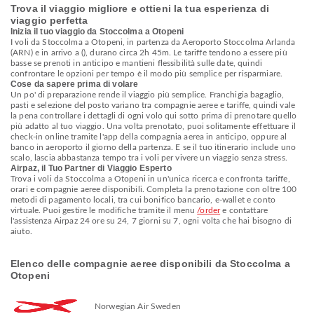
Trova il viaggio migliore e ottieni la tua esperienza di
viaggio perfetta
Inizia il tuo viaggio da Stoccolma a Otopeni
I voli da Stoccolma a Otopeni, in partenza da Aeroporto Stoccolma Arlanda
(ARN) e in arrivo a (), durano circa 2h 45m. Le tariffe tendono a essere più
basse se prenoti in anticipo e mantieni flessibilità sulle date, quindi
confrontare le opzioni per tempo è il modo più semplice per risparmiare.
Cose da sapere prima di volare
Un po' di preparazione rende il viaggio più semplice. Franchigia bagaglio,
pasti e selezione del posto variano tra compagnie aeree e tariffe, quindi vale
la pena controllare i dettagli di ogni volo qui sotto prima di prenotare quello
più adatto al tuo viaggio. Una volta prenotato, puoi solitamente effettuare il
check-in online tramite l'app della compagnia aerea in anticipo, oppure al
banco in aeroporto il giorno della partenza. E se il tuo itinerario include uno
scalo, lascia abbastanza tempo tra i voli per vivere un viaggio senza stress.
Airpaz, il Tuo Partner di Viaggio Esperto
Trova i voli da Stoccolma a Otopeni in un'unica ricerca e confronta tariffe,
orari e compagnie aeree disponibili. Completa la prenotazione con oltre 100
metodi di pagamento locali, tra cui bonifico bancario, e-wallet e conto
virtuale. Puoi gestire le modifiche tramite il menu
/order
e contattare
l'assistenza Airpaz 24 ore su 24, 7 giorni su 7, ogni volta che hai bisogno di
aiuto.
Elenco delle compagnie aeree disponibili da Stoccolma a
Otopeni
Norwegian Air Sweden