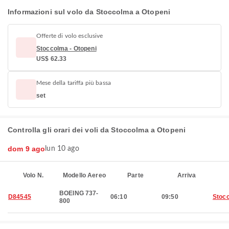
Informazioni sul volo da Stoccolma a Otopeni
Offerte di volo esclusive
Stoccolma - Otopeni
US$ 62.33
Mese della tariffa più bassa
set
Controlla gli orari dei voli da Stoccolma a Otopeni
dom 9 ago
lun 10 ago
Volo N.
Modello Aereo
Parte
Arriva
BOEING 737-
D84545
06:10
09:50
Stoc
800