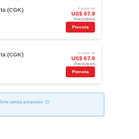
A partire da
rta (CGK)
US$ 67.9
Prezzo/pers
Prenota
A partire da
rta (CGK)
US$ 67.9
Prezzo/pers
Prenota
fiche senza preavviso. Ci