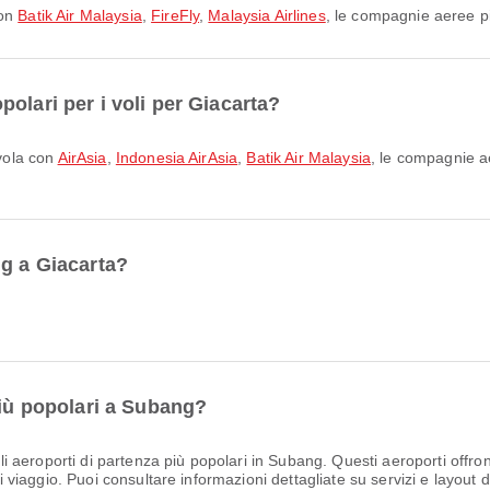
con
Batik Air Malaysia
,
FireFly
,
Malaysia Airlines
, le compagnie aeree pi
olari per i voli per Giacarta?
 vola con
AirAsia
,
Indonesia AirAsia
,
Batik Air Malaysia
, le compagnie a
ng a Giacarta?
più popolari a Subang?
i aeroporti di partenza più popolari in Subang. Questi aeroporti offro
di viaggio. Puoi consultare informazioni dettagliate su servizi e layout d