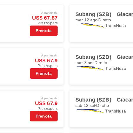
A partire da
Subang (SZB)
Giaca
US$ 67.87
mer 12 ago
Diretto
Prezzo/pers
TransNusa
Prenota
A partire da
Subang (SZB)
Giaca
US$ 67.9
mar 8 set
Diretto
Prezzo/pers
TransNusa
Prenota
A partire da
Subang (SZB)
Giaca
US$ 67.9
sab 12 set
Diretto
Prezzo/pers
TransNusa
Prenota