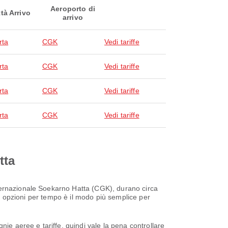
Aeroporto di
ttà Arrivo
arrivo
rta
CGK
Vedi tariffe
rta
CGK
Vedi tariffe
rta
CGK
Vedi tariffe
rta
CGK
Vedi tariffe
tta
ternazionale Soekarno Hatta (CGK), durano circa
le opzioni per tempo è il modo più semplice per
ie aeree e tariffe, quindi vale la pena controllare