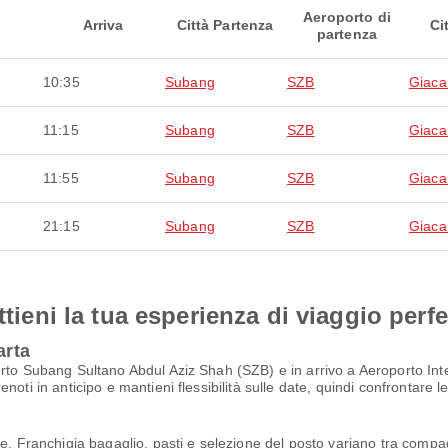
Aeroporto di
Arriva
Città Partenza
Ci
partenza
10:35
Subang
SZB
Giaca
11:15
Subang
SZB
Giaca
11:55
Subang
SZB
Giaca
21:15
Subang
SZB
Giaca
ttieni la tua esperienza di viaggio perfe
arta
orto Subang Sultano Abdul Aziz Shah (SZB) e in arrivo a Aeroporto In
noti in anticipo e mantieni flessibilità sulle date, quindi confrontare 
e. Franchigia bagaglio, pasti e selezione del posto variano tra compagn