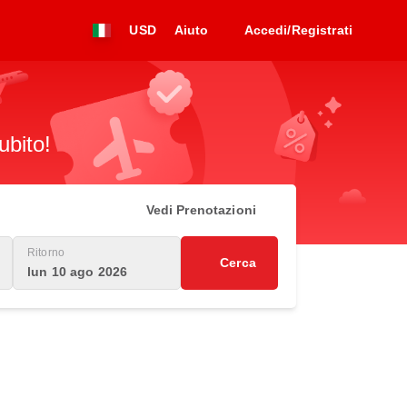
USD
Aiuto
Accedi/Registrati
ubito!
Vedi Prenotazioni
Ritorno
Cerca
lun 10 ago 2026