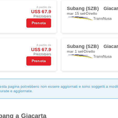
A partire da
Subang (SZB)
Giaca
US$ 67.9
mar 15 set
Diretto
Prezzo/pers
TransNusa
Prenota
A partire da
Subang (SZB)
Giaca
US$ 67.9
mar 1 set
Diretto
Prezzo/pers
TransNusa
Prenota
questa pagina potrebbero non essere aggiornati e sono soggetti a modi
curate e aggiornate.
bang a Giacarta