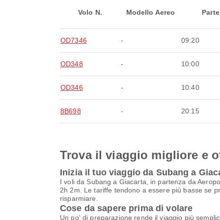
Volo N.
Modello Aereo
Parte
OD7346
-
09:20
OD348
-
10:00
OD346
-
10:40
8B698
-
20:15
Trova il viaggio migliore e o
Inizia il tuo viaggio da Subang a Giac
I voli da Subang a Giacarta, in partenza da Aerop
2h 2m. Le tariffe tendono a essere più basse se pre
risparmiare.
Cose da sapere prima di volare
Un po' di preparazione rende il viaggio più semplic