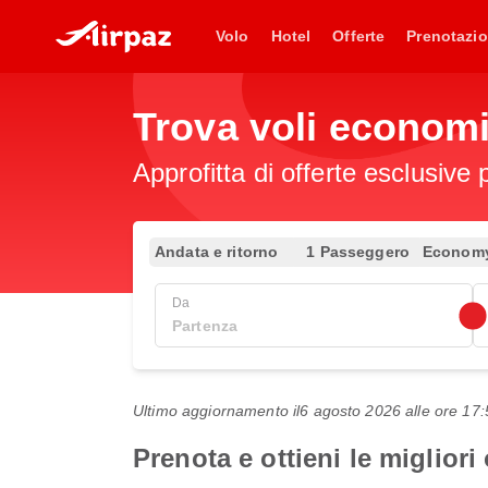
Volo
Hotel
Offerte
Prenotazio
Trova voli economi
Approfitta di offerte esclusive 
Andata e ritorno
1 Passeggero
Econom
Da
Ultimo aggiornamento il
6 agosto 2026 alle ore 1
Prenota e ottieni le migliori