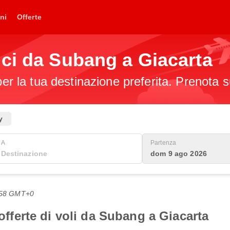
ni
Offerte
ci da Subang a Giacarta
per la tua destinazione preferita. Prenota s
y
A
Partenza
dom 9 ago 2026
7:58 GMT+0
 offerte di voli da Subang a Giacarta