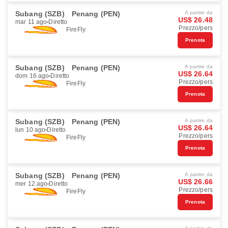
Subang (SZB)
Penang (PEN)
A partire da
US$ 26.48
mar 11 ago
Diretto
Prezzo/pers
FireFly
Prenota
Subang (SZB)
Penang (PEN)
A partire da
US$ 26.64
dom 16 ago
Diretto
Prezzo/pers
FireFly
Prenota
Subang (SZB)
Penang (PEN)
A partire da
US$ 26.64
lun 10 ago
Diretto
Prezzo/pers
FireFly
Prenota
Subang (SZB)
Penang (PEN)
A partire da
US$ 26.66
mer 12 ago
Diretto
Prezzo/pers
FireFly
Prenota