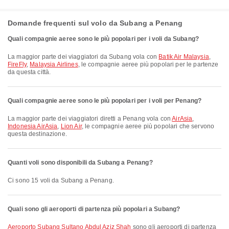
Domande frequenti sul volo da Subang a Penang
Quali compagnie aeree sono le più popolari per i voli da Subang?
La maggior parte dei viaggiatori da Subang vola con
Batik Air Malaysia
,
FireFly
,
Malaysia Airlines
, le compagnie aeree più popolari per le partenze
da questa città.
Quali compagnie aeree sono le più popolari per i voli per Penang?
La maggior parte dei viaggiatori diretti a Penang vola con
AirAsia
,
Indonesia AirAsia
,
Lion Air
, le compagnie aeree più popolari che servono
questa destinazione.
Quanti voli sono disponibili da Subang a Penang?
Ci sono 15 voli da Subang a Penang.
Quali sono gli aeroporti di partenza più popolari a Subang?
Aeroporto Subang Sultano Abdul Aziz Shah
sono gli aeroporti di partenza