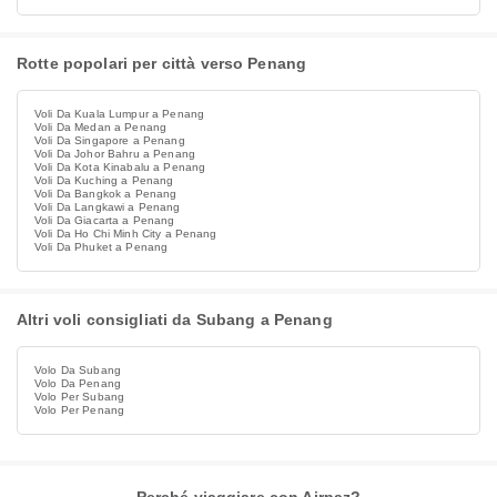
Rotte popolari per città verso Penang
Voli Da Kuala Lumpur a Penang
Voli Da Medan a Penang
Voli Da Singapore a Penang
Voli Da Johor Bahru a Penang
Voli Da Kota Kinabalu a Penang
Voli Da Kuching a Penang
Voli Da Bangkok a Penang
Voli Da Langkawi a Penang
Voli Da Giacarta a Penang
Voli Da Ho Chi Minh City a Penang
Voli Da Phuket a Penang
Altri voli consigliati da Subang a Penang
Volo Da Subang
Volo Da Penang
Volo Per Subang
Volo Per Penang