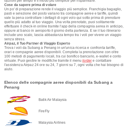
opzioni per tempo è il modo più semplice per risparmiare.
Cose da sapere prima di volare
Un po' di preparazione rende il viaggio più semplice. Franchigia bagaglio,
pasti e selezione del posto variano tra compagnie aeree e tariffe, quindi
vale la pena controllare i dettagli di ogni volo qui sotto prima di prenotare
quello più adatto al tuo viaggio. Una volta prenotato, puoi solitamente
effettuare il check-in online tramite l'app della compagnia aerea in anticipo,
oppure al banco in aeroporto il giorno della partenza. E se il tuo itinerario
include uno scalo, lascia abbastanza tempo tra i voli per vivere un viaggio
senza stress.
Airpaz, il Tuo Partner di Viaggio Esperto
Trova i voli da Subang a Penang in un'unica ricerca e confronta tariffe,
orari e compagnie aeree disponibili. Completa la prenotazione con oltre
100 metodi di pagamento locali, tra cui bonifico bancario, e-wallet e conto
virtuale. Puoi gestire le modifiche tramite il menu
/order
e contattare
l'assistenza Airpaz 24 ore su 24, 7 giorni su 7, ogni volta che hai bisogno di
aiuto.
Elenco delle compagnie aeree disponibili da Subang a
Penang
Batik Air Malaysia
FireFly
Malaysia Airlines