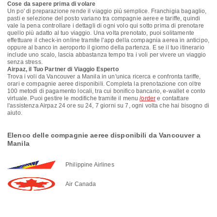
Cose da sapere prima di volare
Un po' di preparazione rende il viaggio più semplice. Franchigia bagaglio,
pasti e selezione del posto variano tra compagnie aeree e tariffe, quindi
vale la pena controllare i dettagli di ogni volo qui sotto prima di prenotare
quello più adatto al tuo viaggio. Una volta prenotato, puoi solitamente
effettuare il check-in online tramite l'app della compagnia aerea in anticipo,
oppure al banco in aeroporto il giorno della partenza. E se il tuo itinerario
include uno scalo, lascia abbastanza tempo tra i voli per vivere un viaggio
senza stress.
Airpaz, il Tuo Partner di Viaggio Esperto
Trova i voli da Vancouver a Manila in un'unica ricerca e confronta tariffe,
orari e compagnie aeree disponibili. Completa la prenotazione con oltre
100 metodi di pagamento locali, tra cui bonifico bancario, e-wallet e conto
virtuale. Puoi gestire le modifiche tramite il menu
/order
e contattare
l'assistenza Airpaz 24 ore su 24, 7 giorni su 7, ogni volta che hai bisogno di
aiuto.
Elenco delle compagnie aeree disponibili da Vancouver a
Manila
Philippine Airlines
Air Canada