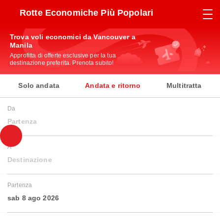
Rotte Economiche Più Popolari
Trova voli economici da Vancouver a
Manila
Approfitta di offerte esclusive per la tua
destinazione preferita. Prenota subito!
Solo andata
Andata e ritorno
Multitratta
Da
Partenza
A
Destinazione
Partenza
sab 8 ago 2026