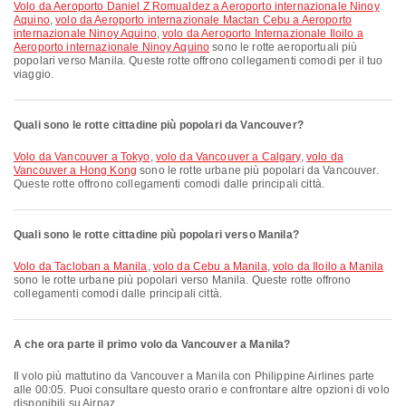
volo da Aeroporto Daniel Z Romualdez a Aeroporto internazionale Ninoy
Aquino
,
volo da Aeroporto internazionale Mactan Cebu a Aeroporto
internazionale Ninoy Aquino
,
volo da Aeroporto Internazionale Iloilo a
Aeroporto internazionale Ninoy Aquino
sono le rotte aeroportuali più
popolari verso Manila. Queste rotte offrono collegamenti comodi per il tuo
viaggio.
Quali sono le rotte cittadine più popolari da Vancouver?
volo da Vancouver a Tokyo
,
volo da Vancouver a Calgary
,
volo da
Vancouver a Hong Kong
sono le rotte urbane più popolari da Vancouver.
Queste rotte offrono collegamenti comodi dalle principali città.
Quali sono le rotte cittadine più popolari verso Manila?
volo da Tacloban a Manila
,
volo da Cebu a Manila
,
volo da Iloilo a Manila
sono le rotte urbane più popolari verso Manila. Queste rotte offrono
collegamenti comodi dalle principali città.
A che ora parte il primo volo da Vancouver a Manila?
Il volo più mattutino da Vancouver a Manila con Philippine Airlines parte
alle 00:05. Puoi consultare questo orario e confrontare altre opzioni di volo
disponibili su Airpaz.