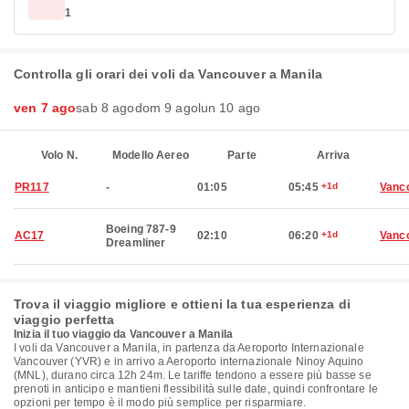
1
Controlla gli orari dei voli da Vancouver a Manila
ven 7 ago
sab 8 ago
dom 9 ago
lun 10 ago
Volo N.
Modello Aereo
Parte
Arriva
PR117
-
01:05
05:45
+1d
Vanc
Boeing 787-9
AC17
02:10
06:20
+1d
Vanc
Dreamliner
Trova il viaggio migliore e ottieni la tua esperienza di
viaggio perfetta
Inizia il tuo viaggio da Vancouver a Manila
I voli da Vancouver a Manila, in partenza da Aeroporto Internazionale
Vancouver (YVR) e in arrivo a Aeroporto internazionale Ninoy Aquino
(MNL), durano circa 12h 24m. Le tariffe tendono a essere più basse se
prenoti in anticipo e mantieni flessibilità sulle date, quindi confrontare le
opzioni per tempo è il modo più semplice per risparmiare.