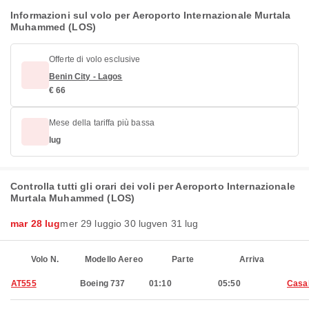
Informazioni sul volo per Aeroporto Internazionale Murtala
Muhammed (LOS)
Offerte di volo esclusive
Benin City - Lagos
€ 66
Mese della tariffa più bassa
lug
Controlla tutti gli orari dei voli per Aeroporto Internazionale
Murtala Muhammed (LOS)
mar 28 lug
mer 29 lug
gio 30 lug
ven 31 lug
Volo N.
Modello Aereo
Parte
Arriva
AT555
Boeing 737
01:10
05:50
Casa