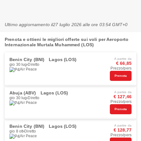
Ultimo aggiornamento il
27 luglio 2026 alle ore 03:54 GMT+0
Prenota e ottieni le migliori offerte sui voli per Aeroporto
Internazionale Murtala Muhammed (LOS)
Benin City (BNI)
Lagos (LOS)
A partire da
€ 66,85
gio 30 lug
Diretto
Prezzo/pers
Air Peace
Prenota
Abuja (ABV)
Lagos (LOS)
A partire da
€ 127,46
gio 30 lug
Diretto
Prezzo/pers
Air Peace
Prenota
Benin City (BNI)
Lagos (LOS)
A partire da
€ 128,77
gio 8 ott
Diretto
Prezzo/pers
Air Peace