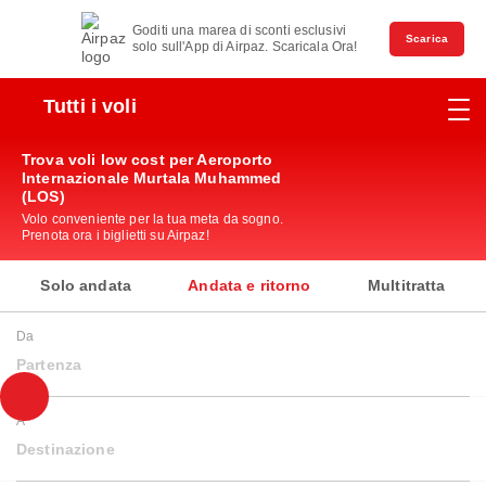
Goditi una marea di sconti esclusivi
Scarica
solo sull'App di Airpaz. Scaricala Ora!
Tutti i voli
Trova voli low cost per Aeroporto
Internazionale Murtala Muhammed
(LOS)
Volo conveniente per la tua meta da sogno.
Prenota ora i biglietti su Airpaz!
Solo andata
Andata e ritorno
Multitratta
Da
Partenza
A
Destinazione