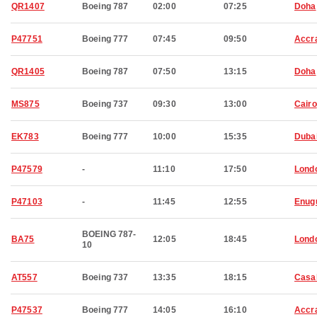
QR1407
Boeing 787
02:00
07:25
Doha
P47751
Boeing 777
07:45
09:50
Accr
QR1405
Boeing 787
07:50
13:15
Doha
MS875
Boeing 737
09:30
13:00
Cairo
EK783
Boeing 777
10:00
15:35
Duba
P47579
-
11:10
17:50
Lond
P47103
-
11:45
12:55
Enug
BOEING 787-
BA75
12:05
18:45
Lond
10
AT557
Boeing 737
13:35
18:15
Casa
P47537
Boeing 777
14:05
16:10
Accr