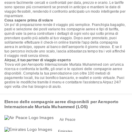
essere facilmente cercati e confrontati per data, prezzo e orario. Le tariffe
sono spesso più convenienti se prenoti in anticipo e mantieni le date di
viaggio flessibili, rendendo il confronto anticipato un modo intelligente per
risparmiare.
Cosa sapere prima di volare
Un po' di preparazione rende il viaggio più semplice. Franchigia bagaglio,
pasti e selezione dei posti variano tra compagnie aeree e tipi di tariffa,
quindi vale la pena controllare i dettagli di ogni volo qui sotto prima di
prenotare quello più adatto al tuo viaggio. Dopo aver prenotato, puoi
solitamente effettuare il check-in online tramite l'app della compagnia
aerea in anticipo, oppure al banco dell'aeroporto il giorno stesso. E se il
tuo percorso include uno scalo, lascia abbastanza tempo tra i voli affinché
il viaggio resti senza stress.
Airpaz, il tuo partner di viaggio esperto
Trova voli per Aeroporto Internazionale Murtala Muhammed con un'unica
ricerca e confronta le tariffe, gli orari e le opzioni delle compagnie aeree
disponibili. Completa la tua prenotazione con oltre 100 metodi di
pagamento locali, tra cui bonifico bancario, e-wallet e conto virtuale. Puoi
gestire le modifiche tramite il menu e contattare l'assistenza Airpaz 24/7
ogni volta che hai bisogno di aiuto.
Elenco delle compagnie aeree disponibili per Aeroporto
Internazionale Murtala Muhammed (LOS)
Air Peace
Emirates