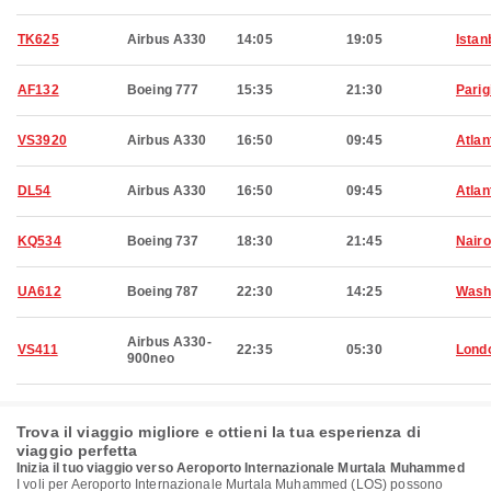
TK625
Airbus A330
14:05
19:05
Istan
AF132
Boeing 777
15:35
21:30
Parig
VS3920
Airbus A330
16:50
09:45
Atlan
DL54
Airbus A330
16:50
09:45
Atlan
KQ534
Boeing 737
18:30
21:45
Nairo
UA612
Boeing 787
22:30
14:25
Wash
Airbus A330-
VS411
22:35
05:30
Lond
900neo
Trova il viaggio migliore e ottieni la tua esperienza di
viaggio perfetta
Inizia il tuo viaggio verso Aeroporto Internazionale Murtala Muhammed
I voli per Aeroporto Internazionale Murtala Muhammed (LOS) possono