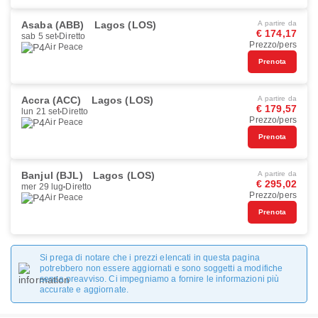
Asaba (ABB)
Lagos (LOS)
A partire da
€ 174,17
sab 5 set
Diretto
Prezzo/pers
Air Peace
Prenota
Accra (ACC)
Lagos (LOS)
A partire da
€ 179,57
lun 21 set
Diretto
Prezzo/pers
Air Peace
Prenota
Banjul (BJL)
Lagos (LOS)
A partire da
€ 295,02
mer 29 lug
Diretto
Prezzo/pers
Air Peace
Prenota
Si prega di notare che i prezzi elencati in questa pagina
potrebbero non essere aggiornati e sono soggetti a modifiche
senza preavviso. Ci impegniamo a fornire le informazioni più
accurate e aggiornate.