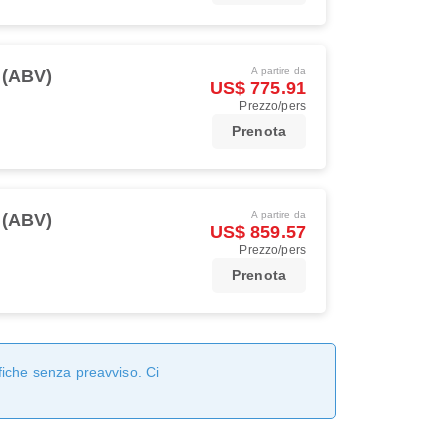
A partire da
 (ABV)
US$ 775.91
Prezzo/pers
Prenota
A partire da
 (ABV)
US$ 859.57
Prezzo/pers
Prenota
fiche senza preavviso. Ci