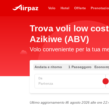
Volo
Hotel
Offerte
Prenotazio
Trova voli low cos
Azikiwe (ABV)
Volo conveniente per la tua met
Andata e ritorno
1 Passeggero
Econom
Da
Ultimo aggiornamento il
6 agosto 2026 alle ore 2