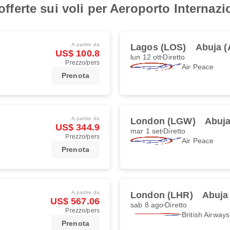
i offerte sui voli per Aeroporto Intern
A partire da
Lagos (LOS)
Abuja 
US$ 100.8
lun 12 ott
Diretto
Prezzo/pers
Air Peace
Prenota
A partire da
London (LGW)
Abuja
US$ 344.9
mar 1 set
Diretto
Prezzo/pers
Air Peace
Prenota
A partire da
London (LHR)
Abuja
US$ 567.06
sab 8 ago
Diretto
Prezzo/pers
British Airways
Prenota