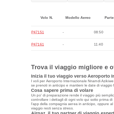
Volo N.
Modello Aereo
Parte
P47151
-
08:50
P47161
-
11:40
Trova il viaggio migliore e o
Inizia il tuo viaggio verso Aeroporto
I voli per Aeroporto Internazionale Nnamdi Azikiwe
se prenoti in anticipo e mantieni le date di viaggio 
Cosa sapere prima di volare
Un po' di preparazione rende il viaggio più semplice
controllare i dettagli di ogni volo qui sotto prima 
l'app della compagnia aerea in anticipo, oppure al b
viaggio resti senza stress.
Airpaz, il tuo partner di viaggio esper