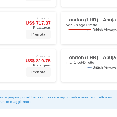
A partire da
London (LHR)
Abuja
US$ 717.37
ven 28 ago
Diretto
Prezzo/pers
British Airways
Prenota
A partire da
London (LHR)
Abuja
US$ 810.75
mar 1 set
Diretto
Prezzo/pers
British Airways
Prenota
questa pagina potrebbero non essere aggiornati e sono soggetti a modi
curate e aggiornate.