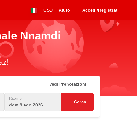
USD
Aiuto
Accedi/Registrati
onale Nnamdi
az!
Vedi Prenotazioni
Ritorno
Cerca
dom 9 ago 2026