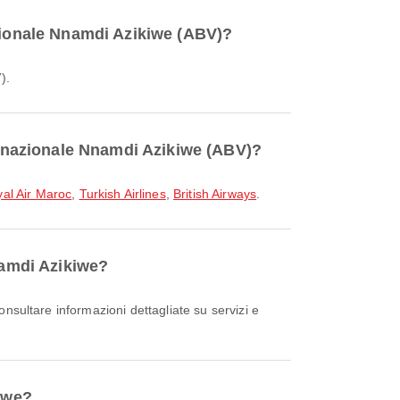
azionale Nnamdi Azikiwe (ABV)?
).
ternazionale Nnamdi Azikiwe (ABV)?
al Air Maroc
,
Turkish Airlines
,
British Airways
.
namdi Azikiwe?
kiwe?