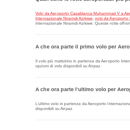
volo da Aeroporto Casablanca Muhammad V a Aer
Internazionale Nnamdi Azikiwe
,
volo da Aeroporto 
Internazionale Nnamdi Azikiwe. Queste rotte offron
A che ora parte il primo volo per Ae
Il volo più mattutino in partenza da Aeroporto Internazionale Nnamdi Azikiwe con Royal Air Maroc parte alle 00:01. Puoi consultare questo orario e confrontare altre
opzioni di volo disponibili su Airpaz.
A che ora parte l'ultimo volo per Aer
L’ultimo volo in partenza da Aeroporto Internazionale Nnamdi Azikiwe con British Airways parte alle 22:30. Puoi consultare questo orario e confrontare altre opzioni di volo
disponibili su Airpaz.