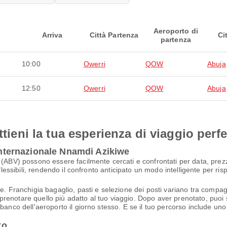
Aeroporto di
Arriva
Città Partenza
Ci
partenza
10:00
Owerri
QOW
Abuja
12:50
Owerri
QOW
Abuja
ttieni la tua esperienza di viaggio perfe
 Internazionale Nnamdi Azikiwe
 (ABV) possono essere facilmente cercati e confrontati per data, prezz
flessibili, rendendo il confronto anticipato un modo intelligente per ris
. Franchigia bagaglio, pasti e selezione dei posti variano tra compagni
di prenotare quello più adatto al tuo viaggio. Dopo aver prenotato, puoi 
anco dell'aeroporto il giorno stesso. E se il tuo percorso include uno 
to