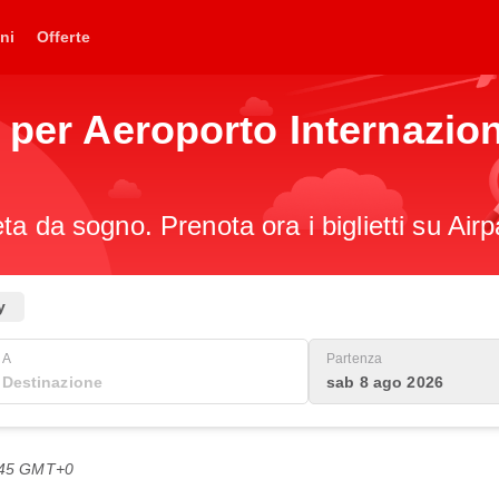
ni
Offerte
t per Aeroporto Internazi
a da sogno. Prenota ora i biglietti su Airp
y
A
Partenza
sab 8 ago 2026
2:45 GMT+0