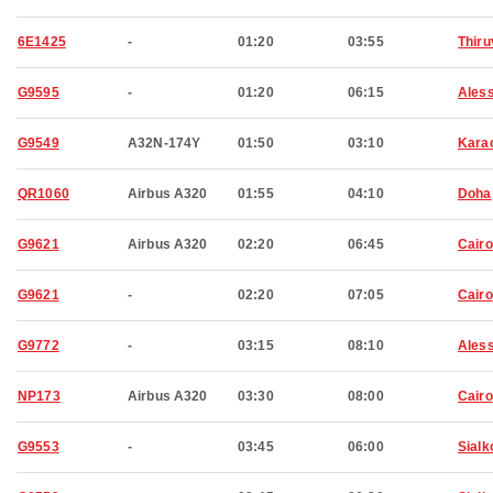
6E1425
-
01:20
03:55
Thir
G9595
-
01:20
06:15
Aless
G9549
A32N-174Y
01:50
03:10
Kara
QR1060
Airbus A320
01:55
04:10
Doha
G9621
Airbus A320
02:20
06:45
Cairo
G9621
-
02:20
07:05
Cairo
G9772
-
03:15
08:10
Aless
NP173
Airbus A320
03:30
08:00
Cairo
G9553
-
03:45
06:00
Sialk