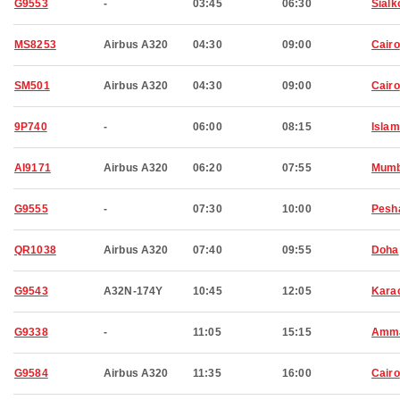
G9553
-
03:45
06:30
Sialk
MS8253
Airbus A320
04:30
09:00
Cairo
SM501
Airbus A320
04:30
09:00
Cairo
9P740
-
06:00
08:15
Isla
AI9171
Airbus A320
06:20
07:55
Mumb
G9555
-
07:30
10:00
Pesh
QR1038
Airbus A320
07:40
09:55
Doha
G9543
A32N-174Y
10:45
12:05
Kara
G9338
-
11:05
15:15
Amm
G9584
Airbus A320
11:35
16:00
Cairo