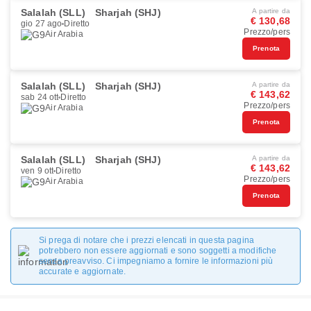
Salalah (SLL)
Sharjah (SHJ)
A partire da
€ 130,68
gio 27 ago
Diretto
Prezzo/pers
Air Arabia
Prenota
Salalah (SLL)
Sharjah (SHJ)
A partire da
€ 143,62
sab 24 ott
Diretto
Prezzo/pers
Air Arabia
Prenota
Salalah (SLL)
Sharjah (SHJ)
A partire da
€ 143,62
ven 9 ott
Diretto
Prezzo/pers
Air Arabia
Prenota
Si prega di notare che i prezzi elencati in questa pagina
potrebbero non essere aggiornati e sono soggetti a modifiche
senza preavviso. Ci impegniamo a fornire le informazioni più
accurate e aggiornate.