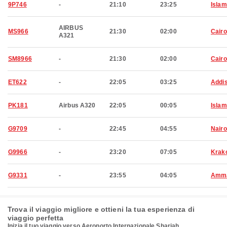
9P746
-
21:10
23:25
Isla
AIRBUS
MS966
21:30
02:00
Cairo
A321
SM8966
-
21:30
02:00
Cairo
ET622
-
22:05
03:25
Addi
PK181
Airbus A320
22:05
00:05
Isla
G9709
-
22:45
04:55
Nairo
G9966
-
23:20
07:05
Krak
G9331
-
23:55
04:05
Amm
Trova il viaggio migliore e ottieni la tua esperienza di
viaggio perfetta
Inizia il tuo viaggio verso Aeroporto Internazionale Sharjah