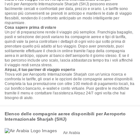
I voli per Aeroporto Internazionale Sharjah (SHJ) possono essere
facilmente cercati e confrontati per data, prezzo e orario. Le tariffe sono
spesso più convenienti se prenoti in anticipo e mantieni le date di viaggio
flessibili, rendendo il confronto anticipato un modo intelligente per
risparmiare.
Cosa sapere prima di volare
Un po' di preparazione rende il viaggio più semplice. Franchigia bagaglio,
pasti e selezione dei posti variano tra compagnie aeree e tipi di tariffa,
quindi vale la pena controllare i dettagli di ogni volo qui sotto prima di
prenotare quello più adatto al tuo viaggio. Dopo aver prenotato, puoi
solitamente effettuare il check-in online tramite l'app della compagnia
aerea in anticipo, oppure al banco dell'aeroporto il giorno stesso. E se il
tuo percorso include uno scalo, lascia abbastanza tempo tra i voli affinché
il viaggio resti senza stress.
Airpaz, il tuo partner di viaggio esperto
Trova voli per Aeroporto Internazionale Sharjah con un'unica ricerca e
confronta le tariffe, gli orari e le opzioni delle compagnie aeree disponibili.
Completa la tua prenotazione con oltre 100 metodi di pagamento locali, tra
cui bonifico bancario, e-wallet e conto virtuale. Puoi gestire le modifiche
tramite il menu e contattare l'assistenza Airpaz 24/7 ogni volta che hai
bisogno di aiuto.
Elenco delle compagnie aeree disponibili per Aeroporto
Internazionale Sharjah (SHJ)
Air Arabia