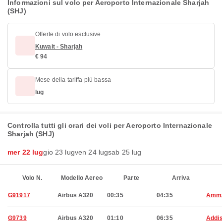
Informazioni sul volo per Aeroporto Internazionale Sharjah
(SHJ)
Offerte di volo esclusive
Kuwait - Sharjah
€ 94
Mese della tariffa più bassa
lug
Controlla tutti gli orari dei voli per Aeroporto Internazionale
Sharjah (SHJ)
mer 22 lug
gio 23 lug
ven 24 lug
sab 25 lug
Volo N.
Modello Aereo
Parte
Arriva
G91917
Airbus A320
00:35
04:35
Amm
G9739
Airbus A320
01:10
06:35
Addi