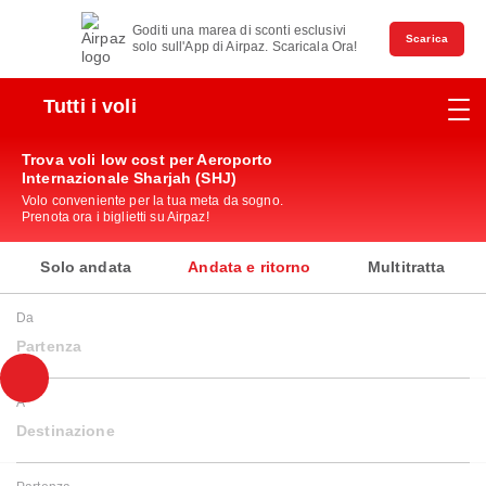
Goditi una marea di sconti esclusivi
Scarica
solo sull'App di Airpaz. Scaricala Ora!
Tutti i voli
Trova voli low cost per Aeroporto
Internazionale Sharjah (SHJ)
Volo conveniente per la tua meta da sogno.
Prenota ora i biglietti su Airpaz!
Solo andata
Andata e ritorno
Multitratta
Da
Partenza
A
Destinazione