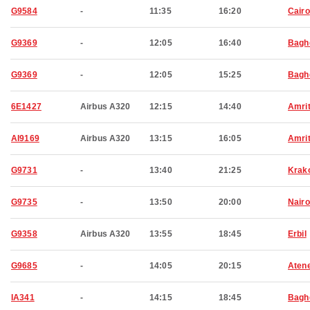
G9584
-
11:35
16:20
Cairo
G9369
-
12:05
16:40
Bagh
G9369
-
12:05
15:25
Bagh
6E1427
Airbus A320
12:15
14:40
Amri
AI9169
Airbus A320
13:15
16:05
Amri
G9731
-
13:40
21:25
Krak
G9735
-
13:50
20:00
Nairo
G9358
Airbus A320
13:55
18:45
Erbil
G9685
-
14:05
20:15
Aten
IA341
-
14:15
18:45
Bagh