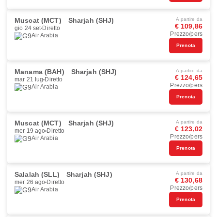
Muscat (MCT)
Sharjah (SHJ)
A partire da
€ 109,86
gio 24 set
Diretto
Prezzo/pers
Air Arabia
Prenota
Manama (BAH)
Sharjah (SHJ)
A partire da
€ 124,65
mar 21 lug
Diretto
Prezzo/pers
Air Arabia
Prenota
Muscat (MCT)
Sharjah (SHJ)
A partire da
€ 123,02
mer 19 ago
Diretto
Prezzo/pers
Air Arabia
Prenota
Salalah (SLL)
Sharjah (SHJ)
A partire da
€ 130,68
mer 26 ago
Diretto
Prezzo/pers
Air Arabia
Prenota