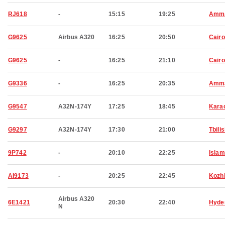
RJ618
-
15:15
19:25
Amm
G9625
Airbus A320
16:25
20:50
Cairo
G9625
-
16:25
21:10
Cairo
G9336
-
16:25
20:35
Amm
G9547
A32N-174Y
17:25
18:45
Kara
G9297
A32N-174Y
17:30
21:00
Tbilis
9P742
-
20:10
22:25
Isla
AI9173
-
20:25
22:45
Kozh
Airbus A320
6E1421
20:30
22:40
Hyde
N