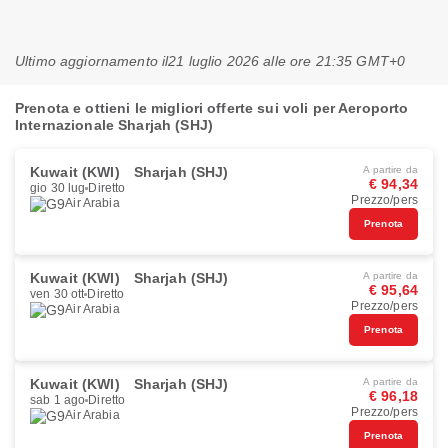
Ultimo aggiornamento il
21 luglio 2026 alle ore 21:35 GMT+0
Prenota e ottieni le migliori offerte sui voli per Aeroporto
Internazionale Sharjah (SHJ)
Kuwait (KWI)
Sharjah (SHJ)
A partire da
€ 94,34
gio 30 lug
Diretto
Prezzo/pers
Air Arabia
Prenota
Kuwait (KWI)
Sharjah (SHJ)
A partire da
€ 95,64
ven 30 ott
Diretto
Prezzo/pers
Air Arabia
Prenota
Kuwait (KWI)
Sharjah (SHJ)
A partire da
€ 96,18
sab 1 ago
Diretto
Prezzo/pers
Air Arabia
Prenota