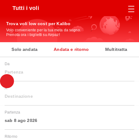
Tutti i voli
Trova voli low cost per Kalibo
Volo conveniente per la tua meta da sogno.
Prenota ora i biglietti su Airpaz!
Solo andata
Andata e ritorno
Multitratta
Da
Partenza
A
Destinazione
Partenza
sab 8 ago 2026
Ritorno