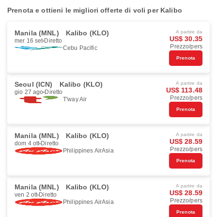
Prenota e ottieni le migliori offerte di voli per Kalibo
Manila (MNL)
Kalibo (KLO)
A partire da
US$ 30.35
mer 16 set
Diretto
Prezzo/pers
Cebu Pacific
Prenota
Seoul (ICN)
Kalibo (KLO)
A partire da
US$ 113.48
gio 27 ago
Diretto
Prezzo/pers
T'way Air
Prenota
Manila (MNL)
Kalibo (KLO)
A partire da
US$ 28.59
dom 4 ott
Diretto
Prezzo/pers
Philippines AirAsia
Prenota
Manila (MNL)
Kalibo (KLO)
A partire da
US$ 28.59
ven 2 ott
Diretto
Prezzo/pers
Philippines AirAsia
Prenota