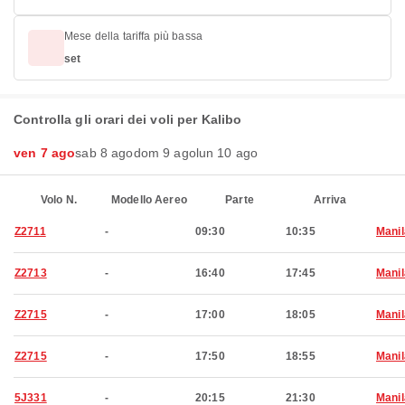
Mese della tariffa più bassa
set
Controlla gli orari dei voli per Kalibo
ven 7 ago
sab 8 ago
dom 9 ago
lun 10 ago
Volo N.
Modello Aereo
Parte
Arriva
Z2711
-
09:30
10:35
Manil
Z2713
-
16:40
17:45
Manil
Z2715
-
17:00
18:05
Manil
Z2715
-
17:50
18:55
Manil
5J331
-
20:15
21:30
Manil