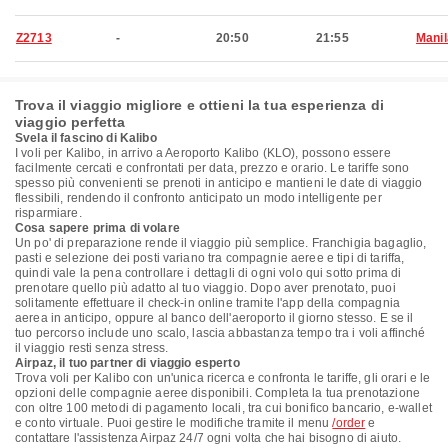
Z2713
-
20:50
21:55
Manil
Trova il viaggio migliore e ottieni la tua esperienza di
viaggio perfetta
Svela il fascino di Kalibo
I voli per Kalibo, in arrivo a Aeroporto Kalibo (KLO), possono essere
facilmente cercati e confrontati per data, prezzo e orario. Le tariffe sono
spesso più convenienti se prenoti in anticipo e mantieni le date di viaggio
flessibili, rendendo il confronto anticipato un modo intelligente per
risparmiare.
Cosa sapere prima di volare
Un po' di preparazione rende il viaggio più semplice. Franchigia bagaglio,
pasti e selezione dei posti variano tra compagnie aeree e tipi di tariffa,
quindi vale la pena controllare i dettagli di ogni volo qui sotto prima di
prenotare quello più adatto al tuo viaggio. Dopo aver prenotato, puoi
solitamente effettuare il check-in online tramite l'app della compagnia
aerea in anticipo, oppure al banco dell'aeroporto il giorno stesso. E se il
tuo percorso include uno scalo, lascia abbastanza tempo tra i voli affinché
il viaggio resti senza stress.
Airpaz, il tuo partner di viaggio esperto
Trova voli per Kalibo con un'unica ricerca e confronta le tariffe, gli orari e le
opzioni delle compagnie aeree disponibili. Completa la tua prenotazione
con oltre 100 metodi di pagamento locali, tra cui bonifico bancario, e-wallet
e conto virtuale. Puoi gestire le modifiche tramite il menu
/order
e
contattare l'assistenza Airpaz 24/7 ogni volta che hai bisogno di aiuto.