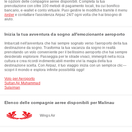
le opzioni delle compagnie aeree disponibili. Completa la tua
prenotazione con oltre 100 metodi di pagamento locali, tra cui bonifico
bancario, e-wallet e conto virtuale. Puoi gestire le modifiche tramite il menu
/order
e contattare l'assistenza Airpaz 24/7 ogni volta che hai bisogno di
aiuto.
Inizia la tua avventura da sogno all'emozionante aeroporto
Imbarcati nell'avventura che hai sempre sognato verso l'aeroporto della tua
destinazione da sogno. Trasforma la tua vacanza da sogno in realtà
prenotando un volo conveniente per il bellissimo aeroporto che hai sempre
desiderato esplorare. Passeggia per le strade vivaci, immergiti nella ricca
cultura e crea ricordi indimenticabili mentre vivi la magia della tua
destinazione scelta. Con Airpaz, il tuo viaggio inizia con un semplice clic—
scopri il mondo e esplora infinite possibilità oggi!
Volo per Aeroporto
Sultan Aji Muhammad
Sulaiman
Elenco delle compagnie aeree disponibili per Malinau
Wings Air