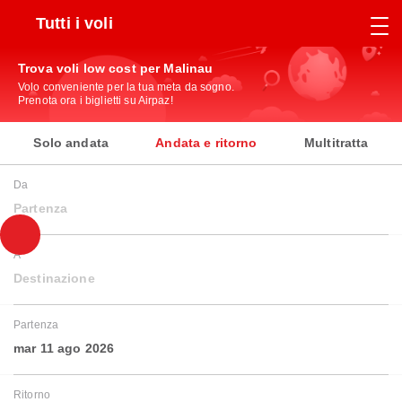
Tutti i voli
Trova voli low cost per Malinau
Volo conveniente per la tua meta da sogno.
Prenota ora i biglietti su Airpaz!
Solo andata
Andata e ritorno
Multitratta
Da
Partenza
A
Destinazione
Partenza
mar 11 ago 2026
Ritorno