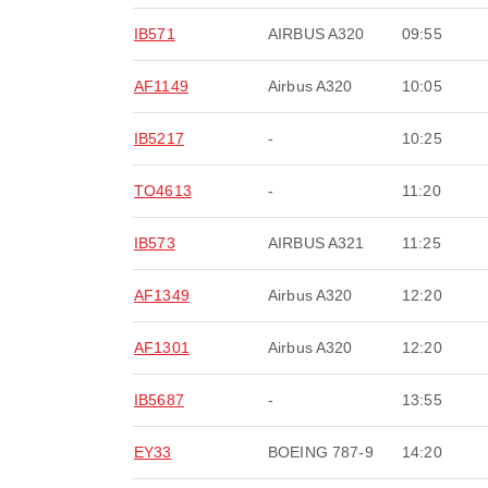
IB571
AIRBUS A320
09:55
AF1149
Airbus A320
10:05
IB5217
-
10:25
TO4613
-
11:20
IB573
AIRBUS A321
11:25
AF1349
Airbus A320
12:20
AF1301
Airbus A320
12:20
IB5687
-
13:55
EY33
BOEING 787-9
14:20