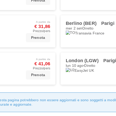
Prenota
A partire da
Berlino (BER)
Parigi
€ 31,86
mer 2 set
Diretto
Prezzo/pers
Transavia France
Prenota
A partire da
London (LGW)
Parig
€ 41,06
lun 10 ago
Diretto
Prezzo/pers
EasyJet UK
Prenota
questa pagina potrebbero non essere aggiornati e sono soggetti a modi
curate e aggiornate.