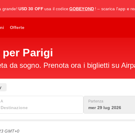
a grande!
USD 30 OFF
usa il codice
GOBEYOND
! – scarica l'app e re
ni
Offerte
 per Parigi
a da sogno. Prenota ora i biglietti su Airp
y
A
Partenza
mer 29 lug 2026
3:23 GMT+0