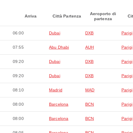
Aeroporto di
Arriva
Città Partenza
Ci
partenza
06:00
Dubai
DXB
Parigi
07:55
Abu Dhabi
AUH
Parigi
09:20
Dubai
DXB
Parigi
09:20
Dubai
DXB
Parigi
08:10
Madrid
MAD
Parigi
08:00
Barcelona
BCN
Parigi
08:00
Barcelona
BCN
Parigi
08:05
Barcelona
BCN
Parigi