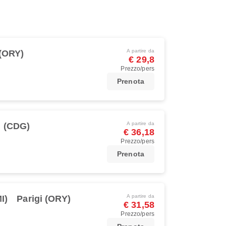
A partire da
 (ORY)
€ 29,8
Prezzo/pers
Prenota
A partire da
i (CDG)
€ 36,18
Prezzo/pers
Prenota
A partire da
I)
Parigi (ORY)
€ 31,58
Prezzo/pers