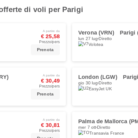
offerte di voli per Parigi
A partire da
Verona (VRN)
Parigi
€ 25,58
lun 27 lug
Diretto
Prezzo/pers
Volotea
Prenota
A partire da
ORY)
London (LGW)
Parig
€ 30,49
gio 30 lug
Diretto
Prezzo/pers
EasyJet UK
Prenota
A partire da
Palma de Mallorca (PM
€ 30,81
mer 7 ott
Diretto
Prezzo/pers
Transavia France