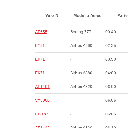
Volo N.
Modello Aereo
Parte
AF655
Boeing 777
00:40
EY31
Airbus A380
02:35
EK71
-
03:50
EK71
Airbus A380
04:00
AF1401
Airbus A320
06:00
VY8000
-
06:05
IB5182
-
06:05
AF1449
Airbus A320
06:10