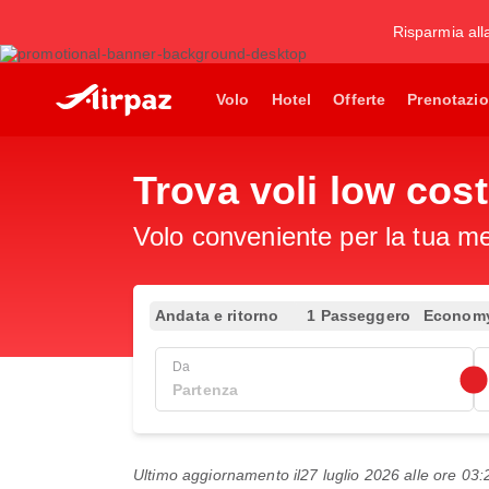
Risparmia all
Volo
Hotel
Offerte
Prenotazio
Trova voli low cost
Volo conveniente per la tua met
Andata e ritorno
1 Passeggero
Econom
Da
Ultimo aggiornamento il
27 luglio 2026 alle ore 0