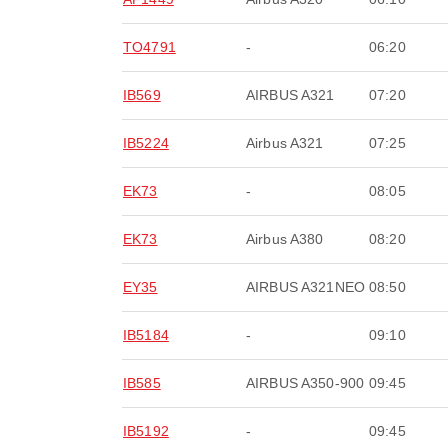
TO4791
-
06:20
IB569
AIRBUS A321
07:20
IB5224
Airbus A321
07:25
EK73
-
08:05
EK73
Airbus A380
08:20
EY35
AIRBUS A321NEO
08:50
IB5184
-
09:10
IB585
AIRBUS A350-900
09:45
IB5192
-
09:45