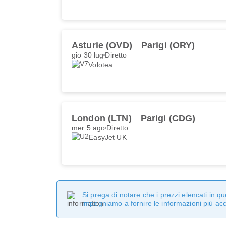
Asturie (OVD)
Parigi (ORY)
gio 30 lug
Diretto
Volotea
London (LTN)
Parigi (CDG)
mer 5 ago
Diretto
EasyJet UK
Si prega di notare che i prezzi elencati in 
impegniamo a fornire le informazioni più ac