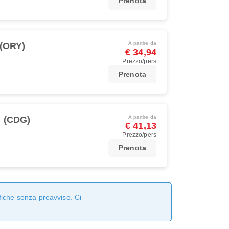
Prenota
A partire da
 (ORY)
€ 34,94
Prezzo/pers
Prenota
A partire da
i (CDG)
€ 41,13
Prezzo/pers
Prenota
fiche senza preavviso. Ci