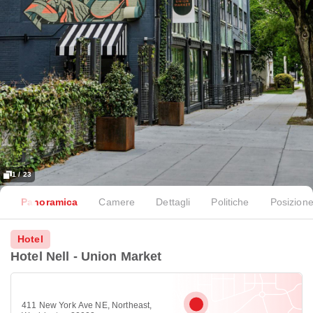
1 / 23
Panoramica
Camere
Dettagli
Politiche
Posizion
Hotel
Hotel Nell - Union Market
411 New York Ave NE, Northeast,