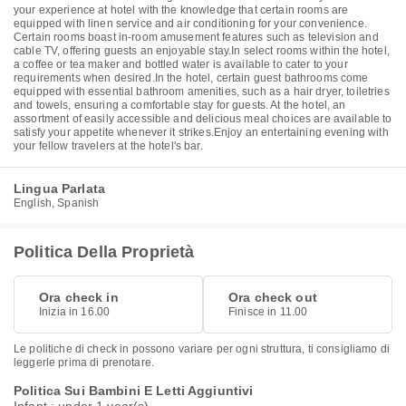
your experience at hotel with the knowledge that certain rooms are
equipped with linen service and air conditioning for your convenience.
Certain rooms boast in-room amusement features such as television and
cable TV, offering guests an enjoyable stay.In select rooms within the hotel,
a coffee or tea maker and bottled water is available to cater to your
requirements when desired.In the hotel, certain guest bathrooms come
equipped with essential bathroom amenities, such as a hair dryer, toiletries
and towels, ensuring a comfortable stay for guests. At the hotel, an
assortment of easily accessible and delicious meal choices are available to
satisfy your appetite whenever it strikes.Enjoy an entertaining evening with
your fellow travelers at the hotel's bar.
Lingua Parlata
English, Spanish
Politica Della Proprietà
Ora check in
Ora check out
Inizia in 16.00
Finisce in 11.00
Le politiche di check in possono variare per ogni struttura, ti consigliamo di
leggerle prima di prenotare.
Politica Sui Bambini E Letti Aggiuntivi