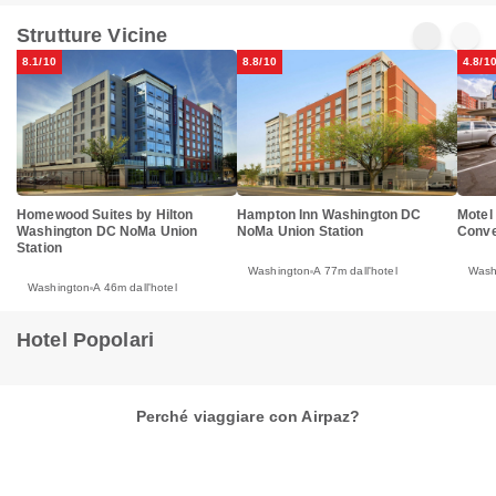
Strutture Vicine
8.1/10
8.8/10
4.8/1
Motel
Homewood Suites by Hilton
Hampton Inn Washington DC
Conve
Washington DC NoMa Union
NoMa Union Station
Station
Wash
Washington
A 77m dall'hotel
Washington
A 46m dall'hotel
Hotel Popolari
Perché viaggiare con Airpaz?