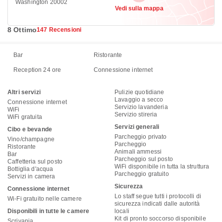
Washington 20002
Vedi sulla mappa
8 Ottimo
147 Recensioni
Bar
Ristorante
Reception 24 ore
Connessione internet
Altri servizi
Pulizie quotidiane
Lavaggio a secco
Connessione internet
Servizio lavanderia
WiFi
Servizio stireria
WiFi gratuita
Servizi generali
Cibo e bevande
Parcheggio privato
Vino/champagne
Parcheggio
Ristorante
Animali ammessi
Bar
Parcheggio sul posto
Caffetteria sul posto
WiFi disponibile in tutta la struttura
Bottiglia d'acqua
Parcheggio gratuito
Servizi in camera
Sicurezza
Connessione internet
Lo staff segue tutti i protocolli di
Wi-Fi gratuito nelle camere
sicurezza indicati dalle autorità
Disponibili in tutte le camere
locali
Kit di pronto soccorso disponibile
Scrivania