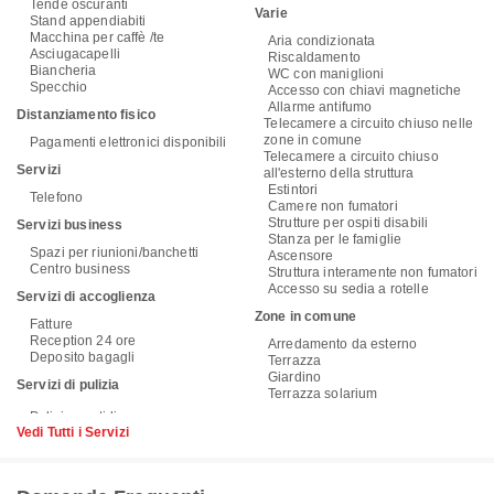
Tende oscuranti
Varie
Stand appendiabiti
Macchina per caffè /te
Aria condizionata
Asciugacapelli
Riscaldamento
Biancheria
WC con maniglioni
Specchio
Accesso con chiavi magnetiche
Allarme antifumo
Distanziamento fisico
Telecamere a circuito chiuso nelle
zone in comune
Pagamenti elettronici disponibili
Telecamere a circuito chiuso
Servizi
all'esterno della struttura
Estintori
Telefono
Camere non fumatori
Strutture per ospiti disabili
Servizi business
Stanza per le famiglie
Spazi per riunioni/banchetti
Ascensore
Centro business
Struttura interamente non fumatori
Accesso su sedia a rotelle
Servizi di accoglienza
Zone in comune
Fatture
Reception 24 ore
Arredamento da esterno
Deposito bagagli
Terrazza
Giardino
Servizi di pulizia
Terrazza solarium
Vedi Tutti i Servizi