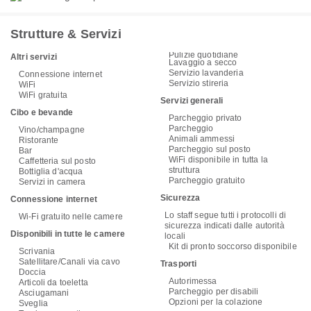
Strutture & Servizi
Pulizie quotidiane
Altri servizi
Lavaggio a secco
Servizio lavanderia
Connessione internet
Servizio stireria
WiFi
WiFi gratuita
Servizi generali
Cibo e bevande
Parcheggio privato
Parcheggio
Vino/champagne
Animali ammessi
Ristorante
Parcheggio sul posto
Bar
WiFi disponibile in tutta la
Caffetteria sul posto
struttura
Bottiglia d'acqua
Parcheggio gratuito
Servizi in camera
Sicurezza
Connessione internet
Lo staff segue tutti i protocolli di
Wi-Fi gratuito nelle camere
sicurezza indicati dalle autorità
Disponibili in tutte le camere
locali
Kit di pronto soccorso disponibile
Scrivania
Satellitare/Canali via cavo
Trasporti
Doccia
Autorimessa
Articoli da toeletta
Parcheggio per disabili
Asciugamani
Opzioni per la colazione
Sveglia