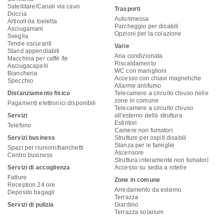
Satellitare/Canali via cavo
Trasporti
Doccia
Autorimessa
Articoli da toeletta
Parcheggio per disabili
Asciugamani
Opzioni per la colazione
Sveglia
Tende oscuranti
Varie
Stand appendiabiti
Aria condizionata
Macchina per caffè /te
Riscaldamento
Asciugacapelli
WC con maniglioni
Biancheria
Accesso con chiavi magnetiche
Specchio
Allarme antifumo
Distanziamento fisico
Telecamere a circuito chiuso nelle
zone in comune
Pagamenti elettronici disponibili
Telecamere a circuito chiuso
Servizi
all'esterno della struttura
Estintori
Telefono
Camere non fumatori
Servizi business
Strutture per ospiti disabili
Stanza per le famiglie
Spazi per riunioni/banchetti
Ascensore
Centro business
Struttura interamente non fumatori
Servizi di accoglienza
Accesso su sedia a rotelle
Fatture
Zone in comune
Reception 24 ore
Arredamento da esterno
Deposito bagagli
Terrazza
Servizi di pulizia
Giardino
Terrazza solarium