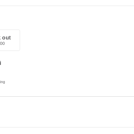
 out
.00
i
ding