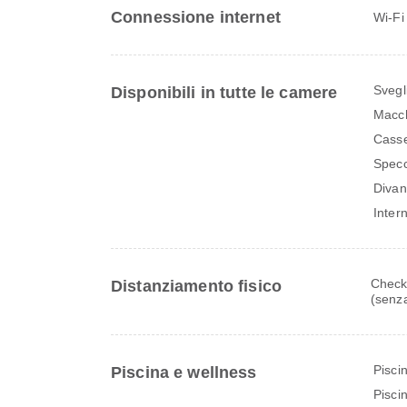
Connessione internet
Wi-Fi
Svegl
Disponibili in tutte le camere
Macch
Casse
Specc
Diva
Inter
Check-
Distanziamento fisico
(senza
Piscin
Piscina e wellness
Pisci