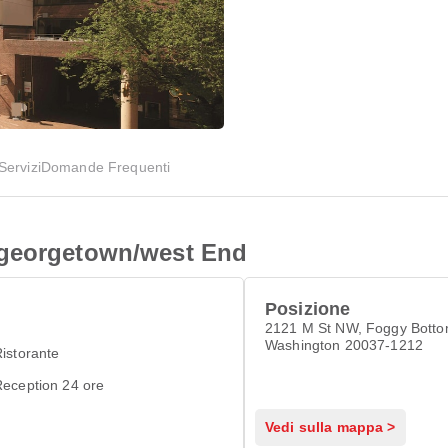
Servizi
Domande Frequenti
/georgetown/west End
Posizione
2121 M St NW, Foggy Botto
Washington 20037-1212
istorante
eception 24 ore
Vedi sulla mappa >