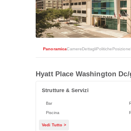
Panoramica
Camere
Dettagli
Politiche
Posizione
Hyatt Place Washington Dc
Strutture & Servizi
Bar
R
Piscina
R
Vedi Tutto >