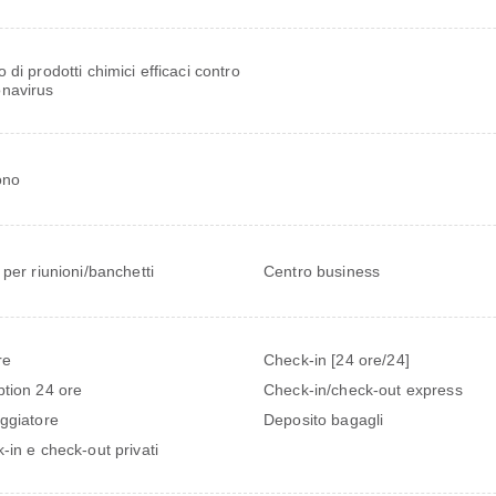
zo di prodotti chimici efficaci contro
onavirus
ono
 per riunioni/banchetti
Centro business
re
Check-in [24 ore/24]
tion 24 ore
Check-in/check-out express
ggiatore
Deposito bagagli
-in e check-out privati