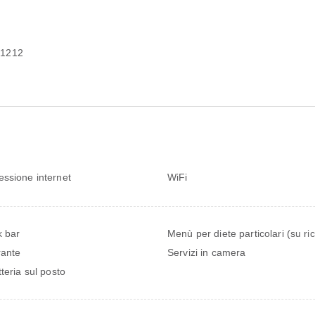
-1212
ssione internet
WiFi
 bar
Menù per diete particolari (su ri
rante
Servizi in camera
tteria sul posto