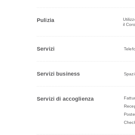
Utiliz
Pulizia
il Cor
Servizi
Telef
Servizi business
Spazi
Fattu
Servizi di accoglienza
Recep
Poste
Check