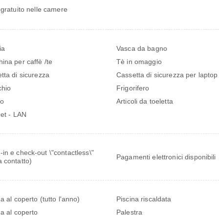
 gratuito nelle camere
ia
Vasca da bagno
ina per caffè /te
Tè in omaggio
tta di sicurezza
Cassetta di sicurezza per laptop
hio
Frigorifero
no
Articoli da toeletta
net - LAN
in e check-out \"contactless\"
Pagamenti elettronici disponibili
 contatto)
a al coperto (tutto l'anno)
Piscina riscaldata
na al coperto
Palestra