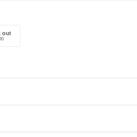
 out
00