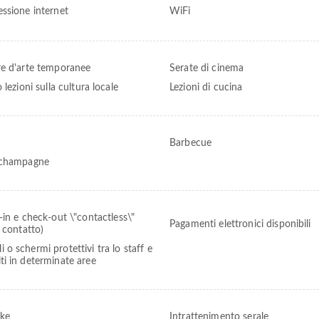
ssione internet
WiFi
e d'arte temporanee
Serate di cinema
 lezioni sulla cultura locale
Lezioni di cucina
Barbecue
/champagne
in e check-out \"contactless\"
Pagamenti elettronici disponibili
 contatto)
i o schermi protettivi tra lo staff e
iti in determinate aree
ke
Intrattenimento serale