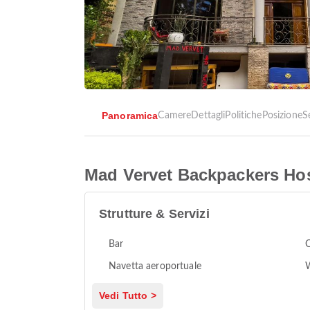
Panoramica
Camere
Dettagli
Politiche
Posizione
S
Mad Vervet Backpackers Hos
Strutture & Servizi
Bar
C
Navetta aeroportuale
Vedi Tutto >