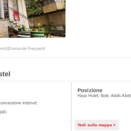
ervizi
Domande Frequenti
tel
Posizione
Haya Hulet, Bole, Addis Abe
onnessione internet
WiFi
Vedi sulla mappa >