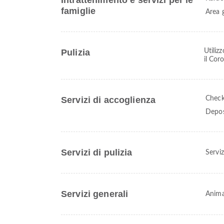
Intrattenimento e servizi per le
famiglie
Area 
Pulizia
Utiliz
il Cor
Servizi di accoglienza
Check
Depos
Servizi di pulizia
Serviz
Servizi generali
Anima