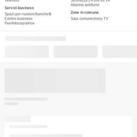
Telefono
Sicurezza 24 ore su 24
Allarme antifumo
Servizi business
Zone in comune
Spazi per riunioni/banchetti
Centro business
Sala comune/zona TV
Fax/fotocopiatrice