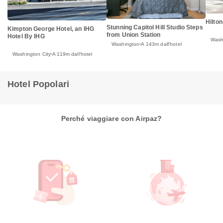
Hilto
Stunning Capitol Hill Studio Steps
Kimpton George Hotel, an IHG
from Union Station
Hotel By IHG
Wash
Washington
A 143m dall'hotel
Washington City
A 119m dall'hotel
Hotel Popolari
Perché viaggiare con Airpaz?