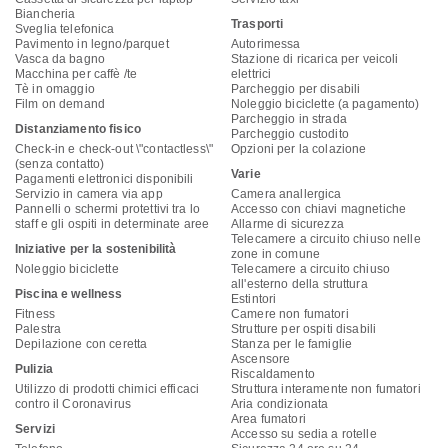
Biancheria
Trasporti
Sveglia telefonica
Pavimento in legno/parquet
Autorimessa
Vasca da bagno
Stazione di ricarica per veicoli
Macchina per caffè /te
elettrici
Tè in omaggio
Parcheggio per disabili
Film on demand
Noleggio biciclette (a pagamento)
Parcheggio in strada
Distanziamento fisico
Parcheggio custodito
Check-in e check-out \"contactless\"
Opzioni per la colazione
(senza contatto)
Varie
Pagamenti elettronici disponibili
Servizio in camera via app
Camera anallergica
Pannelli o schermi protettivi tra lo
Accesso con chiavi magnetiche
staff e gli ospiti in determinate aree
Allarme di sicurezza
Telecamere a circuito chiuso nelle
Iniziative per la sostenibilità
zone in comune
Noleggio biciclette
Telecamere a circuito chiuso
all'esterno della struttura
Piscina e wellness
Estintori
Fitness
Camere non fumatori
Palestra
Strutture per ospiti disabili
Depilazione con ceretta
Stanza per le famiglie
Ascensore
Pulizia
Riscaldamento
Utilizzo di prodotti chimici efficaci
Struttura interamente non fumatori
contro il Coronavirus
Aria condizionata
Area fumatori
Servizi
Accesso su sedia a rotelle