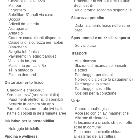
Cassetta di sicurezza
Procedure di verifica della salute
Minibar
degli ospiti
Frigorifero
Kit di pronto soccorso disponibile
Satellitare/Canali via cavo
Sicurezza per cibo
Doccia
Articoli da toeletta
Distanziamento fisico nelle zone
Asciugamani
pasti
Armadio
Camere comunicanti disponibili
Spostamenti e mezzi di trasporto
Cassetta di sicurezza per laptop
Servizio taxi
Biancheria
Sveglia telefonica
Trasporti
Pavimento in legno/parquet
Vasca da bagno
Autorimessa
Macchina per caffè /te
Stazione di ricarica per veicoli
Tè in omaggio
elettrici
Film on demand
Parcheggio per disabili
Noleggio biciclette (a pagamento)
Distanziamento fisico
Parcheggio in strada
Parcheggio custodito
Check-in e check-out
Opzioni per la colazione
\"contactless\" (senza contatto)
Pagamenti elettronici disponibili
Varie
Servizio in camera via app
Pannelli o schermi protettivi tra lo
Camera anallergica
staff e gli ospiti in determinate aree
Accesso con chiavi magnetiche
Allarme di sicurezza
Iniziative per la sostenibilità
Telecamere a circuito chiuso nelle
zone in comune
Noleggio biciclette
Telecamere a circuito chiuso
Piscina e wellness
all'esterno della struttura