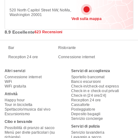
520 North Capitol Street NW, NoMa,
Washington 20001
Vedi sulla mappa
8.9 Eccellente
623 Recensioni
Bar
Ristorante
Reception 24 ore
Connessione internet
Altri servizi
Servizi di accoglienza
Connessione internet
Sportello bancomat
WiFi
Banco escursioni
WiFi gratuita
Check-in/check-out express
Check-in e check-out privati
Attività
Check-in [24 ore/24]
Happy hour
Reception 24 ore
Tour in bicicletta
Cassaforte
Spettacolo/musica dal vivo
Posteggiatore
Escursionismo
Deposito bagagli
Servizio concierge
Cibo e bevande
Servizi di pulizia
Possibilità di pranzo al sacco
Menù per diete particolari (su
Servizio lavanderia
richiesta)
Lavaggio a secco