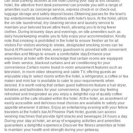
can avail parking facilities at the hotel.During your stay at this fantastic
hotel, the attentive front desk personnel can provide you with a range of
amenities such as concierge service, express check-in or check-out,
luggage storage and safety deposit boxes.Obtaining passes for the town's
top entertainments becomes effortless with hotel's tours. At the hotel, utilize
the on-site laundromat, dry cleaning service and laundry service to
maintain your beloved travel attire fresh, allowing you to bring fewer
clothes. During leisurely days and evenings, on-site amenities such as
daily housekeeping enable you to fully enjoy your accommodation. Kindly
note that smoking is prohibited in the hotel to ensure fresher air for all
visitors.For visitors wishing to smoke, designated smoking zones can be
found.At Phoenix Park Hotel, every guestroom is provided with convenient
amenities and fittings to ensure a comfortable stay.Enhance your
experience at hotel with the knowledge that certain rooms are equipped
with linen service, blackout curtains and air conditioning for your
convenience.Certain rooms boast in-room amusement features such as
television, in-room video streaming and cable TV, offering guests an
enjoyable stay.In select rooms within the hotel, a refrigerator, a coffee or tea
maker and mini bar is available to cater to your requirements when
desired. It is worth noting that certain guest bathrooms feature a hair dryer,
toiletries and bathrobes for your convenience. Begin your day feeling
refreshed and invigorated as you enjoy a delightful cup of quality coffee
available at the cafe situated within the hotel. At the hotel, an assortment of
easily accessible and delicious meal choices are available to satisfy your
appetite whenever it strikes. Enjoy an entertaining evening with your fellow
travelers at the hotel's bar.At Phoenix Park Hotel, guests can access
vending machines that provide light snacks and beverages 24 hours a day.
During your stay at hotel, an array of engaging activities and amenities
guarantees a delightful experience.Discover the fitness amenities at hotel
to maintain your health and strength during your getaway.