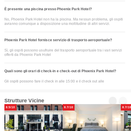
È presente una piscina presso Phoenix Park Hotel?
No, Phoenix Park Hotel non ha la piscina. Ma nessun problema, gli ospiti
avranno comunque a disposizione una moltitudine di altri servizi.
Phoenix Park Hotel fornisce servizio di trasporto aeroportuale?
Sì, gli ospiti possono usufruire del trasporto aeroportuale tra i vari servizi
offerti da Phoenix Park Hotel
Quali sono gli orari di check-in e check-out di Phoenix Park Hotel?
Gli ospiti possono fare il check in alle 15:00 e il check out alle
Strutture Vicine
8.5/10
8.7/10
8.7/1