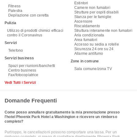
Estintori
Fitness
Camere non fumatori
Palestra
Strutture per ospiti disabili
Depilazione con ceretta
Stanza per le famiglie
Ascensore
Pulizia
Riscaldamento
Utilizzo di prodotti chimici efficaci
Struttura interamente non fumatori
contro il Coronavirus
Aria condizionata
Area fumatori
Servizi
Accesso su sedia a rotelle
Sicurezza 24 ore su 24
Telefono
Allarme antifumo
Servizi business
Zone in comune
Spazi per riunioni/banchetti
Sala comune/zona TV
Centro business
Fax/fotocopiatrice
Vedi Tutti i Servizi
Domande Frequenti
Come posso annullare gratuitamente la mia prenotazione presso
l'hotel Phoenix Park Hotel a Washington e ricevere un rimborso
completo?
Purtroppo, le cancellazioni possono comportare una tassa. Per un
rimborso completo, si prega di contattare direttamente Phoenix Park