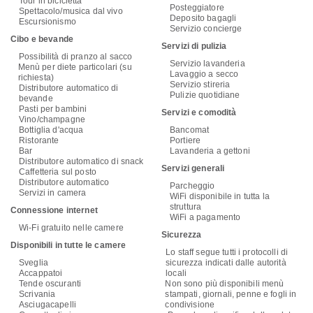
Tour in bicicletta
Posteggiatore
Spettacolo/musica dal vivo
Deposito bagagli
Escursionismo
Servizio concierge
Cibo e bevande
Servizi di pulizia
Possibilità di pranzo al sacco
Servizio lavanderia
Menù per diete particolari (su
Lavaggio a secco
richiesta)
Servizio stireria
Distributore automatico di
Pulizie quotidiane
bevande
Pasti per bambini
Servizi e comodità
Vino/champagne
Bottiglia d'acqua
Bancomat
Ristorante
Portiere
Bar
Lavanderia a gettoni
Distributore automatico di snack
Servizi generali
Caffetteria sul posto
Distributore automatico
Parcheggio
Servizi in camera
WiFi disponibile in tutta la
struttura
Connessione internet
WiFi a pagamento
Wi-Fi gratuito nelle camere
Sicurezza
Disponibili in tutte le camere
Lo staff segue tutti i protocolli di
Sveglia
sicurezza indicati dalle autorità
Accappatoi
locali
Tende oscuranti
Non sono più disponibili menù
Scrivania
stampati, giornali, penne e fogli in
Asciugacapelli
condivisione