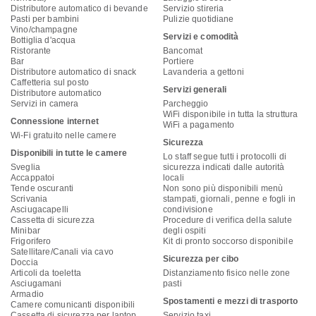
Distributore automatico di bevande
Servizio stireria
Pasti per bambini
Pulizie quotidiane
Vino/champagne
Servizi e comodità
Bottiglia d'acqua
Ristorante
Bancomat
Bar
Portiere
Distributore automatico di snack
Lavanderia a gettoni
Caffetteria sul posto
Servizi generali
Distributore automatico
Servizi in camera
Parcheggio
WiFi disponibile in tutta la struttura
Connessione internet
WiFi a pagamento
Wi-Fi gratuito nelle camere
Sicurezza
Disponibili in tutte le camere
Lo staff segue tutti i protocolli di
Sveglia
sicurezza indicati dalle autorità
Accappatoi
locali
Tende oscuranti
Non sono più disponibili menù
Scrivania
stampati, giornali, penne e fogli in
Asciugacapelli
condivisione
Cassetta di sicurezza
Procedure di verifica della salute
Minibar
degli ospiti
Frigorifero
Kit di pronto soccorso disponibile
Satellitare/Canali via cavo
Sicurezza per cibo
Doccia
Articoli da toeletta
Distanziamento fisico nelle zone
Asciugamani
pasti
Armadio
Spostamenti e mezzi di trasporto
Camere comunicanti disponibili
Cassetta di sicurezza per laptop
Servizio taxi