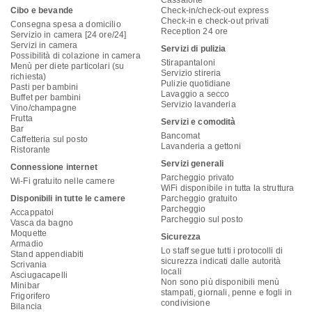
Cassaforte
Cibo e bevande
Check-in/check-out express
Check-in e check-out privati
Consegna spesa a domicilio
Reception 24 ore
Servizio in camera [24 ore/24]
Servizi in camera
Servizi di pulizia
Possibilità di colazione in camera
Stirapantaloni
Menù per diete particolari (su
Servizio stireria
richiesta)
Pulizie quotidiane
Pasti per bambini
Lavaggio a secco
Buffet per bambini
Servizio lavanderia
Vino/champagne
Frutta
Servizi e comodità
Bar
Bancomat
Caffetteria sul posto
Lavanderia a gettoni
Ristorante
Servizi generali
Connessione internet
Parcheggio privato
Wi-Fi gratuito nelle camere
WiFi disponibile in tutta la struttura
Disponibili in tutte le camere
Parcheggio gratuito
Parcheggio
Accappatoi
Parcheggio sul posto
Vasca da bagno
Moquette
Sicurezza
Armadio
Lo staff segue tutti i protocolli di
Stand appendiabiti
sicurezza indicati dalle autorità
Scrivania
locali
Asciugacapelli
Non sono più disponibili menù
Minibar
stampati, giornali, penne e fogli in
Frigorifero
condivisione
Bilancia