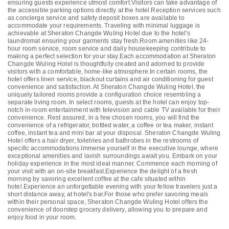
ensuring guests experience utmost comfort.Visitors can take advantage of
the accessible parking options directly at the hotel.Reception services such
as concierge service and safety deposit boxes are available to
accommodate your requirements. Traveling with minimal luggage is
achievable at Sheraton Changde Wuling Hotel due to the hotel's
laundromat ensuring your garments stay fresh.Room amenities like 24-
hour room service, room service and daily housekeeping contribute to
making a perfect selection for your stay.Each accommodation at Sheraton
Changde Wuling Hotel is thoughtfully created and adorned to provide
visitors with a comfortable, home-like atmosphere.In certain rooms, the
hotel offers linen service, blackout curtains and air conditioning for guest
convenience and satisfaction. At Sheraton Changde Wuling Hotel, the
uniquely tailored rooms provide a configuration choice resembling a
separate living room. In select rooms, guests at the hotel can enjoy top-
notch in-room entertainment with television and cable TV available for their
convenience. Rest assured, in a few chosen rooms, you will find the
convenience of a refrigerator, bottled water, a coffee or tea maker, instant
coffee, instant tea and mini bar at your disposal. Sheraton Changde Wuling
Hotel offers a hair dryer, toiletries and bathrobes in the restrooms of
specific accommodations.Immerse yourself in the executive lounge, where
exceptional amenities and lavish surroundings await you. Embark on your
holiday experience in the most ideal manner. Commence each morning of
your visit with an on-site breakfast.Experience the delight of a fresh
morning by savoring excellent coffee at the cafe situated within
hotel.Experience an unforgettable evening with your fellow travelers just a
short distance away, at hotel's bar.For those who prefer savoring meals
within their personal space, Sheraton Changde Wuling Hotel offers the
convenience of doorstep grocery delivery, allowing you to prepare and
enjoy food in your room.