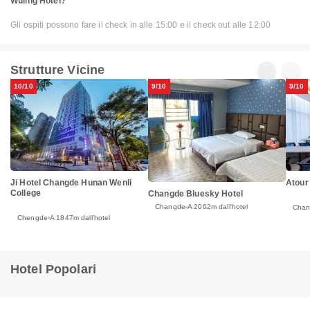
Wuling Hotel?
Gli ospiti possono fare il check in alle 15:00 e il check out alle 12:00
Strutture Vicine
10/10
9/10
9/10
Ji Hotel Changde Hunan Wenli
Atour
College
Changde Bluesky Hotel
Changde
A 2062m dall'hotel
Cha
Chengde
A 1847m dall'hotel
Hotel Popolari