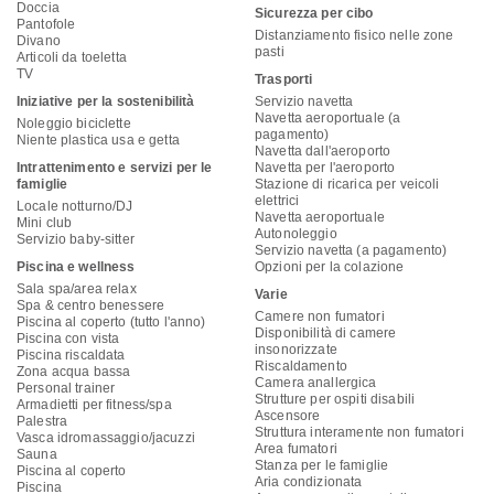
Doccia
Sicurezza per cibo
Pantofole
Distanziamento fisico nelle zone
Divano
pasti
Articoli da toeletta
TV
Trasporti
Iniziative per la sostenibilità
Servizio navetta
Navetta aeroportuale (a
Noleggio biciclette
pagamento)
Niente plastica usa e getta
Navetta dall'aeroporto
Intrattenimento e servizi per le
Navetta per l'aeroporto
famiglie
Stazione di ricarica per veicoli
elettrici
Locale notturno/DJ
Navetta aeroportuale
Mini club
Autonoleggio
Servizio baby-sitter
Servizio navetta (a pagamento)
Piscina e wellness
Opzioni per la colazione
Sala spa/area relax
Varie
Spa & centro benessere
Camere non fumatori
Piscina al coperto (tutto l'anno)
Disponibilità di camere
Piscina con vista
insonorizzate
Piscina riscaldata
Riscaldamento
Zona acqua bassa
Camera anallergica
Personal trainer
Strutture per ospiti disabili
Armadietti per fitness/spa
Ascensore
Palestra
Struttura interamente non fumatori
Vasca idromassaggio/jacuzzi
Area fumatori
Sauna
Stanza per le famiglie
Piscina al coperto
Aria condizionata
Piscina