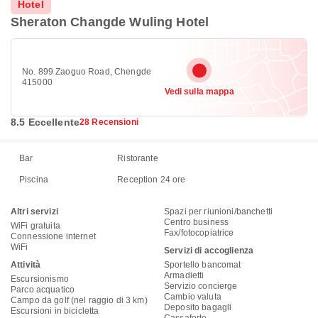
Hotel
Sheraton Changde Wuling Hotel
No. 899 Zaoguo Road, Chengde
415000
Vedi sulla mappa
8.5 Eccellente
28 Recensioni
Bar
Ristorante
Piscina
Reception 24 ore
Altri servizi
Spazi per riunioni/banchetti
Centro business
WiFi gratuita
Fax/fotocopiatrice
Connessione internet
WiFi
Servizi di accoglienza
Attività
Sportello bancomat
Armadietti
Escursionismo
Servizio concierge
Parco acquatico
Cambio valuta
Campo da golf (nel raggio di 3 km)
Deposito bagagli
Escursioni in bicicletta