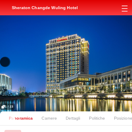
Sheraton Changde Wuling Hotel
1 / 23
Panoramica
Camere
Dettagli
Politiche
Posizion