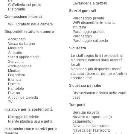
Bar
Lavanderia a gettoni
Caffetteria sul posto
Ristorante
Servizi generali
Connessione internet
Parcheggio privato
WiFi disponibile in tutta la
Wi-Fi gratuito nelle camere
struttura
Disponibili in tutte le camere
Parcheggio gratuito
Parcheggio
Accappatoi
Parcheggio sul posto
Vasca da bagno
Moquette
Sicurezza
Armadio
Lo staff segue tutti i protocolli di
Stand appendiabiti
sicurezza indicati dalle autorità
Scrivania
locali
Asciugacapelli
Non sono più disponibili menù
Minibar
stampati, giornali, penne e fogli in
Frigorifero
condivisione
Bilancia
Doccia
Sicurezza per cibo
Pantofole
Divano
Distanziamento fisico nelle zone
Articoli da toeletta
pasti
TV
Trasporti
Iniziative per la sostenibilità
Servizio navetta
Noleggio biciclette
Navetta aeroportuale (a
Niente plastica usa e getta
pagamento)
Navetta dall'aeroporto
Intrattenimento e servizi per le
Navetta per l'aeroporto
famiglie