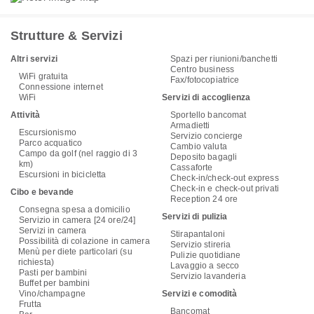
Strutture & Servizi
Altri servizi
Spazi per riunioni/banchetti
Centro business
WiFi gratuita
Fax/fotocopiatrice
Connessione internet
WiFi
Servizi di accoglienza
Attività
Sportello bancomat
Armadietti
Escursionismo
Servizio concierge
Parco acquatico
Cambio valuta
Campo da golf (nel raggio di 3
Deposito bagagli
km)
Cassaforte
Escursioni in bicicletta
Check-in/check-out express
Check-in e check-out privati
Cibo e bevande
Reception 24 ore
Consegna spesa a domicilio
Servizi di pulizia
Servizio in camera [24 ore/24]
Servizi in camera
Stirapantaloni
Possibilità di colazione in camera
Servizio stireria
Menù per diete particolari (su
Pulizie quotidiane
richiesta)
Lavaggio a secco
Pasti per bambini
Servizio lavanderia
Buffet per bambini
Vino/champagne
Servizi e comodità
Frutta
Bancomat