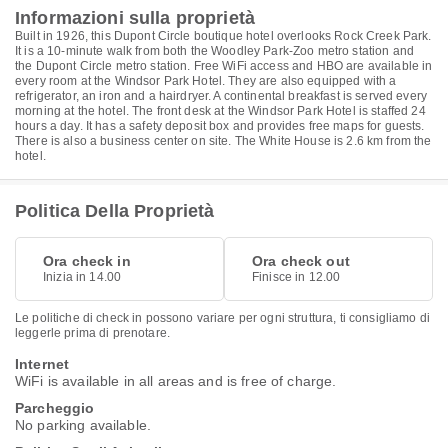
Informazioni sulla proprietà
Built in 1926, this Dupont Circle boutique hotel overlooks Rock Creek Park.
It is a 10-minute walk from both the Woodley Park-Zoo metro station and
the Dupont Circle metro station. Free WiFi access and HBO are available in
every room at the Windsor Park Hotel. They are also equipped with a
refrigerator, an iron and a hairdryer. A continental breakfast is served every
morning at the hotel. The front desk at the Windsor Park Hotel is staffed 24
hours a day. It has a safety deposit box and provides free maps for guests.
There is also a business center on site. The White House is 2.6 km from the
hotel.
Politica Della Proprietà
Ora check in
Ora check out
Inizia in 14.00
Finisce in 12.00
Le politiche di check in possono variare per ogni struttura, ti consigliamo di
leggerle prima di prenotare.
Internet
WiFi is available in all areas and is free of charge.
Parcheggio
No parking available.