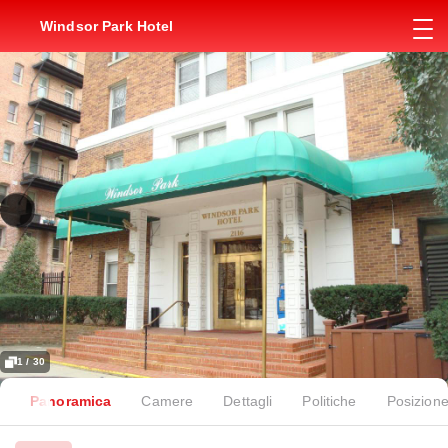
Windsor Park Hotel
1 / 30
Panoramica
Camere
Dettagli
Politiche
Posizion