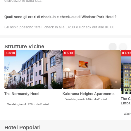
disposizione dalla città.
Quali sono gli orari di check-in e check-out di Windsor Park Hotel?
Gli ospiti possono fare il check in alle 14:00 e il check out alle 00:00
Strutture Vicine
8.6/10
8.6/10
8.4/1
The Normandy Hotel
Kalorama Heights Apartments
The C
Washington
A 246m dall'hotel
Emba
Washington
A 126m dall'hotel
Wash
Hotel Popolari