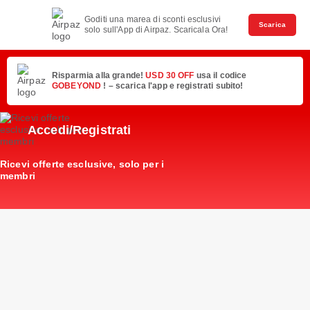
Goditi una marea di sconti esclusivi
Scarica
solo sull'App di Airpaz. Scaricala Ora!
Risparmia alla grande!
USD 30 OFF
usa il codice
GOBEYOND
! – scarica l'app e registrati subito!
Accedi/Registrati
Ricevi offerte esclusive, solo per i
membri