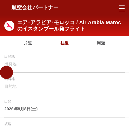
航空会社パートナー
エア･アラビア･モロッコ / Air Arabia Maroc
のイスタンブール発フライト
片道
往復
周遊
出発地
出発地
到着地
目的地
出発
2026年8月8日(土)
復路