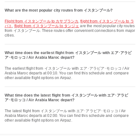
What are the most popular city routes from イスタンブール?
flight from イスタンブール to カサブランカ
,
flight from イスタンブール to ラ
バト
,
flight from イスタンブール to タンジェ
are the most popular city routes
from イスタンブール. These routes offer convenient connections from major
cities.
What time does the earliest flight from イスタンブール with エア･アラビ
ア･モロッコ / Air Arabia Maroc depart?
The earliest flight from イスタンブール with エア･アラビア･モロッコ / Air
Arabia Maroc departs at 00:10. You can find this schedule and compare
other available flight options on Airpaz.
What time does the latest flight from イスタンブール with エア･アラビ
ア･モロッコ / Air Arabia Maroc depart?
The latest flight from イスタンブール with エア･アラビア･モロッコ / Air
Arabia Maroc departs at 02:00. You can find this schedule and compare
other available flight options on Airpaz.