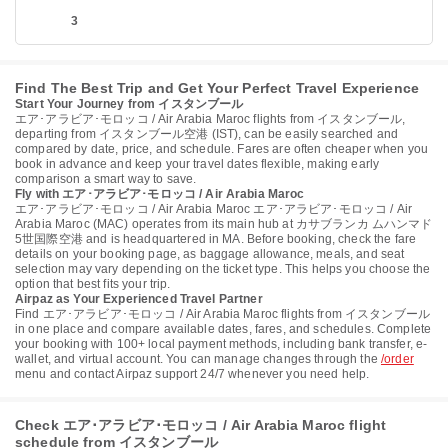
3
Find The Best Trip and Get Your Perfect Travel Experience
Start Your Journey from イスタンブール
エア･アラビア･モロッコ / Air Arabia Maroc flights from イスタンブール,
departing from イスタンブール空港 (IST), can be easily searched and
compared by date, price, and schedule. Fares are often cheaper when you
book in advance and keep your travel dates flexible, making early
comparison a smart way to save.
Fly with エア･アラビア･モロッコ / Air Arabia Maroc
エア･アラビア･モロッコ / Air Arabia Maroc エア･アラビア･モロッコ / Air
Arabia Maroc (MAC) operates from its main hub at カサブランカ ムハンマド
5世国際空港 and is headquartered in MA. Before booking, check the fare
details on your booking page, as baggage allowance, meals, and seat
selection may vary depending on the ticket type. This helps you choose the
option that best fits your trip.
Airpaz as Your Experienced Travel Partner
Find エア･アラビア･モロッコ / Air Arabia Maroc flights from イスタンブール
in one place and compare available dates, fares, and schedules. Complete
your booking with 100+ local payment methods, including bank transfer, e-
wallet, and virtual account. You can manage changes through the
/order
menu and contact Airpaz support 24/7 whenever you need help.
Check エア･アラビア･モロッコ / Air Arabia Maroc flight
schedule from イスタンブール