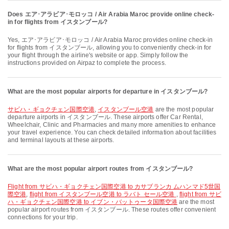
Does エア･アラビア･モロッコ / Air Arabia Maroc provide online check-
in for flights from イスタンブール?
Yes, エア･アラビア･モロッコ / Air Arabia Maroc provides online check-in
for flights from イスタンブール, allowing you to conveniently check-in for
your flight through the airline's website or app. Simply follow the
instructions provided on Airpaz to complete the process.
What are the most popular airports for departure in イスタンブール?
サビハ・ギョクチェン国際空港
,
イスタンブール空港
are the most popular
departure airports in イスタンブール. These airports offer Car Rental,
Wheelchair, Clinic and Pharmacies and many more amenities to enhance
your travel experience. You can check detailed information about facilities
and terminal layouts at these airports.
What are the most popular airport routes from イスタンブール?
flight from サビハ・ギョクチェン国際空港 to カサブランカ ムハンマド5世国
際空港
,
flight from イスタンブール空港 to ラバト セール空港
,
flight from サビ
ハ・ギョクチェン国際空港 to イブン・バットゥータ国際空港
are the most
popular airport routes from イスタンブール. These routes offer convenient
connections for your trip.